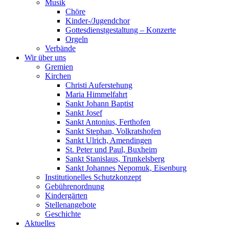
Musik
Chöre
Kinder-/Jugendchor
Gottesdienstgestaltung – Konzerte
Orgeln
Verbände
Wir über uns
Gremien
Kirchen
Christi Auferstehung
Maria Himmelfahrt
Sankt Johann Baptist
Sankt Josef
Sankt Antonius, Ferthofen
Sankt Stephan, Volkratshofen
Sankt Ulrich, Amendingen
St. Peter und Paul, Buxheim
Sankt Stanislaus, Trunkelsberg
Sankt Johannes Nepomuk, Eisenburg
Institutionelles Schutzkonzept
Gebührenordnung
Kindergärten
Stellenangebote
Geschichte
Aktuelles