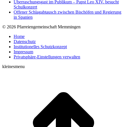
Überraschungsgast im Publikum – Papst Leo XIV. besucht
Schulkonzert
Offener Schlagabtausch zwischen Bischöfen und Regierung
in Spanien
© 2026 Pfarreiengemeinschaft Memmingen
Home
Datenschutz
Institutionelles Schutzkonzept
Impressum
Privatsphäre-Einstellungen verwalten
kleinesmenu
t
T