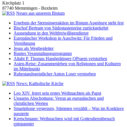
Kirchplatz 1
87740 Memmingen - Buxheim
Neues aus unserem Bistum
Ergebnis der Sternsingeraktion im Bistum Augsburg steht fest
Bischof Bertram von Südostasienreise zurückgekehrt
Aussendung in den Weltfreiwilligendienst
Europäischer Workshop in Auschwitz: Für Frieden und
Versöhnung
Jesus als Wegbegleiter
Buntes Veranstaltungsprogramm
Altabt P. Thomas Handgrätinger OPraem verstorben
Asien-Reise: Zusammenleben von Religionen und Kulturen
im Mittelpunkt
Ruhestandsgeistlicher Anton Loser verstorben
News: Katholische Kirche
Leo XIV. feiert sein erstes Weihnachten als Papst
Ungarns Abschottung: Verrat an europäischen und
christlichen Werten
Smartphone vergessen, Stimmen verzählt – Was im Konklave
passierte
Kretschmann: Weihnachten wird mit Gottesdienstbesuch
entspannter