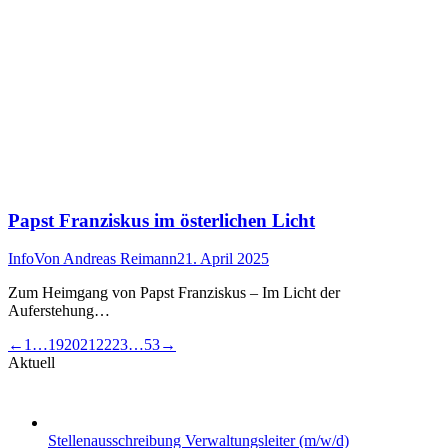
Papst Franziskus im österlichen Licht
Info
Von
Andreas Reimann
21. April 2025
Zum Heimgang von Papst Franziskus – Im Licht der
Auferstehung…
←
1
…
19
20
21
22
23
…
53
→
Aktuell
Stellenausschreibung Verwaltungsleiter (m/w/d)