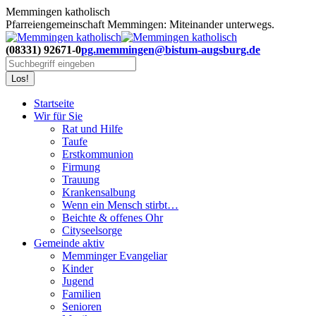
Zum
Memmingen katholisch
Inhalt
Pfarreiengemeinschaft Memmingen: Miteinander unterwegs.
springen
(08331) 92671-0
pg.memmingen@bistum-augsburg.de
Search:
Startseite
Wir für Sie
Rat und Hilfe
Taufe
Erstkommunion
Firmung
Trauung
Krankensalbung
Wenn ein Mensch stirbt…
Beichte & offenes Ohr
Cityseelsorge
Gemeinde aktiv
Memminger Evangeliar
Kinder
Jugend
Familien
Senioren