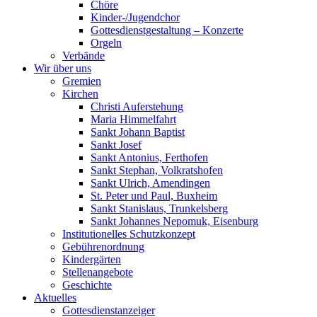
Chöre
Kinder-/Jugendchor
Gottesdienstgestaltung – Konzerte
Orgeln
Verbände
Wir über uns
Gremien
Kirchen
Christi Auferstehung
Maria Himmelfahrt
Sankt Johann Baptist
Sankt Josef
Sankt Antonius, Ferthofen
Sankt Stephan, Volkratshofen
Sankt Ulrich, Amendingen
St. Peter und Paul, Buxheim
Sankt Stanislaus, Trunkelsberg
Sankt Johannes Nepomuk, Eisenburg
Institutionelles Schutzkonzept
Gebührenordnung
Kindergärten
Stellenangebote
Geschichte
Aktuelles
Gottesdienstanzeiger