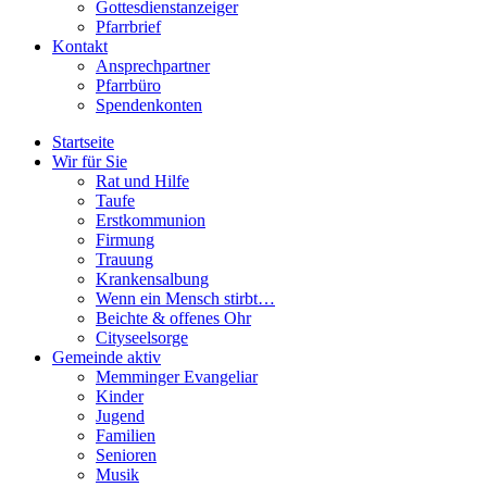
Gottesdienstanzeiger
Pfarrbrief
Kontakt
Ansprechpartner
Pfarrbüro
Spendenkonten
Startseite
Wir für Sie
Rat und Hilfe
Taufe
Erstkommunion
Firmung
Trauung
Krankensalbung
Wenn ein Mensch stirbt…
Beichte & offenes Ohr
Cityseelsorge
Gemeinde aktiv
Memminger Evangeliar
Kinder
Jugend
Familien
Senioren
Musik