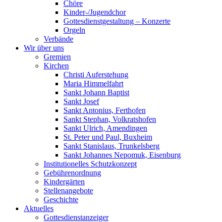
Chöre
Kinder-/Jugendchor
Gottesdienstgestaltung – Konzerte
Orgeln
Verbände
Wir über uns
Gremien
Kirchen
Christi Auferstehung
Maria Himmelfahrt
Sankt Johann Baptist
Sankt Josef
Sankt Antonius, Ferthofen
Sankt Stephan, Volkratshofen
Sankt Ulrich, Amendingen
St. Peter und Paul, Buxheim
Sankt Stanislaus, Trunkelsberg
Sankt Johannes Nepomuk, Eisenburg
Institutionelles Schutzkonzept
Gebührenordnung
Kindergärten
Stellenangebote
Geschichte
Aktuelles
Gottesdienstanzeiger