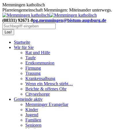
Zum
Memmingen katholisch
Inhalt
Pfarreiengemeinschaft Memmingen: Miteinander unterwegs.
springen
(08331) 92671-0
pg.memmingen@bistum-augsburg.de
Search:
Startseite
Wir für Sie
Rat und Hilfe
Taufe
Erstkommunion
Firmung
Trauung
Krankensalbung
Wenn ein Mensch stirbt…
Beichte & offenes Ohr
Cityseelsorge
Gemeinde aktiv
Memminger Evangeliar
Kinder
Jugend
Familien
Senioren