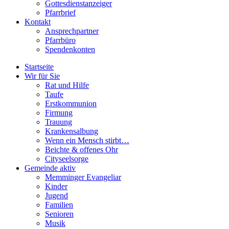
Gottesdienstanzeiger
Pfarrbrief
Kontakt
Ansprechpartner
Pfarrbüro
Spendenkonten
Startseite
Wir für Sie
Rat und Hilfe
Taufe
Erstkommunion
Firmung
Trauung
Krankensalbung
Wenn ein Mensch stirbt…
Beichte & offenes Ohr
Cityseelsorge
Gemeinde aktiv
Memminger Evangeliar
Kinder
Jugend
Familien
Senioren
Musik