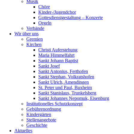
Musik
Chöre
Kinder-/Jugendchor
Gottesdienstgestaltung – Konzerte
Orgeln
Verbände
Wir über uns
Gremien
Kirchen
Christi Auferstehung
Maria Himmelfahrt
Sankt Johann Baptist
Sankt Josef
Sankt Antonius, Ferthofen
Sankt Stephan, Volkratshofen
Sankt Ulrich, Amendingen
St. Peter und Paul, Buxheim
Sankt Stanislaus, Trunkelsberg
Sankt Johannes Nepomuk, Eisenburg
Institutionelles Schutzkonzept
Gebührenordnung
Kindergärten
Stellenangebote
Geschichte
Aktuelles