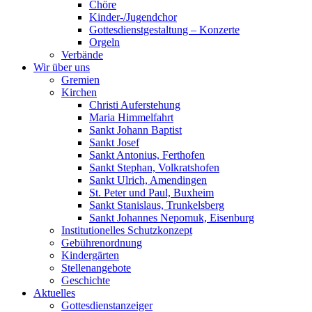
Chöre
Kinder-/Jugendchor
Gottesdienstgestaltung – Konzerte
Orgeln
Verbände
Wir über uns
Gremien
Kirchen
Christi Auferstehung
Maria Himmelfahrt
Sankt Johann Baptist
Sankt Josef
Sankt Antonius, Ferthofen
Sankt Stephan, Volkratshofen
Sankt Ulrich, Amendingen
St. Peter und Paul, Buxheim
Sankt Stanislaus, Trunkelsberg
Sankt Johannes Nepomuk, Eisenburg
Institutionelles Schutzkonzept
Gebührenordnung
Kindergärten
Stellenangebote
Geschichte
Aktuelles
Gottesdienstanzeiger