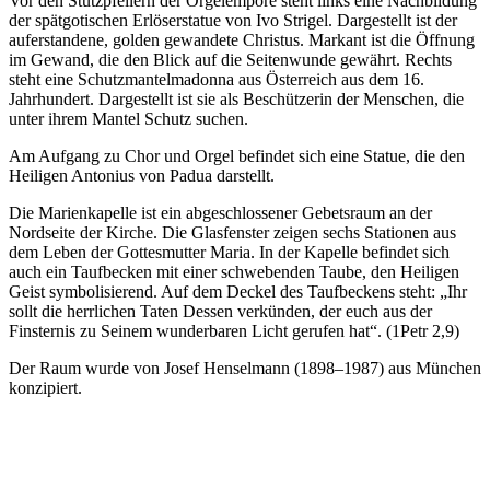
Vor den Stützpfeilern der Orgelempore steht links eine Nachbildung
der spätgotischen Erlöserstatue von Ivo Strigel. Dargestellt ist der
auferstandene, golden gewandete Christus. Markant ist die Öffnung
im Gewand, die den Blick auf die Seitenwunde gewährt. Rechts
steht eine Schutzmantelmadonna aus Österreich aus dem 16.
Jahrhundert. Dargestellt ist sie als Beschützerin der Menschen, die
unter ihrem Mantel Schutz suchen.
Am Aufgang zu Chor und Orgel befindet sich eine Statue, die den
Heiligen Antonius von Padua darstellt.
Die Marienkapelle ist ein abgeschlossener Gebetsraum an der
Nordseite der Kirche. Die Glasfenster zeigen sechs Stationen aus
dem Leben der Gottesmutter Maria. In der Kapelle befindet sich
auch ein Taufbecken mit einer
schwebenden Taube, den Heiligen
Geist symbolisierend. Auf dem Deckel des Taufbeckens steht: „Ihr
sollt die herrlichen Taten Dessen verkünden, der euch aus der
Finsternis zu Seinem wunderbaren Licht gerufen hat“. (1Petr 2,9)
Der Raum wurde von Josef Henselmann (1898–1987) aus München
konzipiert.