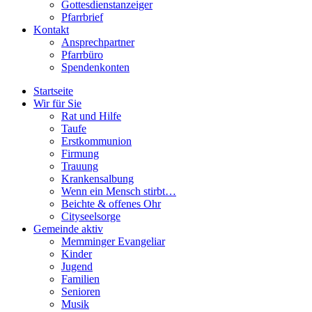
Gottesdienstanzeiger
Pfarrbrief
Kontakt
Ansprechpartner
Pfarrbüro
Spendenkonten
Startseite
Wir für Sie
Rat und Hilfe
Taufe
Erstkommunion
Firmung
Trauung
Krankensalbung
Wenn ein Mensch stirbt…
Beichte & offenes Ohr
Cityseelsorge
Gemeinde aktiv
Memminger Evangeliar
Kinder
Jugend
Familien
Senioren
Musik