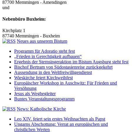
87700 Memmingen - Amendingen
und
Nebenbüro Buxheim:
Kirchplatz 1
87740 Memmingen - Buxheim
Neues aus unserem Bistum
Programm für Adoratio steht fest
„Frieden in Gerechtigkeit aufbauen“
Ergebnis der Sternsingeraktion im Bistum Augsburg steht fest
Bischof Bertram von Südostasienreise zurückgekehrt
Aussendung in den Weltfreiwilligendienst
Wieskirche feiert Kirchweihfest
Europäischer Workshop in Auschwitz: Für Frieden und
Versöhnung
Jesus als Wegbegleiter
Buntes Veranstaltungsprogramm
News: Katholische Kirche
Leo XIV. feiert sein erstes Weihnachten als Papst
Ungarns Abschottung: Verrat an europäischen und
christlichen Werten