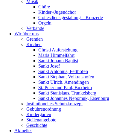
Musik
Chöre
Kinder-/Jugendchor
Gottesdienstgestaltung – Konzerte
Orgeln
Verbände
Wir über uns
Gremien
Kirchen
Christi Auferstehung
Maria Himmelfahrt
Sankt Johann Baptist
Sankt Josef
Sankt Antonius, Ferthofen
Sankt Stephan, Volkratshofen
Sankt Ulrich, Amendingen
St. Peter und Paul, Buxheim
Sankt Stanislaus, Trunkelsberg
Sankt Johannes Nepomuk, Eisenburg
Institutionelles Schutzkonzept
Gebührenordnung
Kindergärten
Stellenangebote
Geschichte
Aktuelles