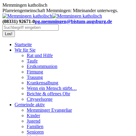
Zum
Memmingen katholisch
Inhalt
Pfarreiengemeinschaft Memmingen: Miteinander unterwegs.
springen
(08331) 92671-0
pg.memmingen@bistum-augsburg.de
Search:
Startseite
Wir für Sie
Rat und Hilfe
Taufe
Erstkommunion
Firmung
Trauung
Krankensalbung
Wenn ein Mensch stirbt…
Beichte & offenes Ohr
Cityseelsorge
Gemeinde aktiv
Memminger Evangeliar
Kinder
Jugend
Familien
Senioren