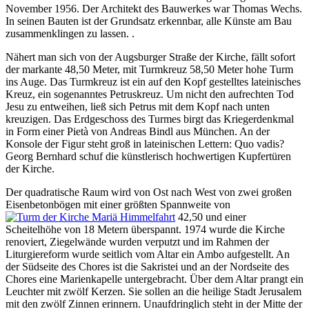
November 1956. Der Architekt des Bauwerkes war Thomas Wechs.
In seinen Bauten ist der Grundsatz erkennbar, alle Künste am Bau
zusammenklingen zu lassen. .
Nähert man sich von der Augsburger Straße der Kirche, fällt sofort
der markante 48,50 Meter, mit Turmkreuz 58,50 Meter hohe Turm
ins Auge. Das Turmkreuz ist ein auf den Kopf gestelltes lateinisches
Kreuz, ein sogenanntes Petruskreuz. Um nicht den aufrechten Tod
Jesu zu entweihen, ließ sich Petrus mit dem Kopf nach unten
kreuzigen. Das Erdgeschoss des Turmes birgt das Kriegerdenkmal
in Form einer Pietà von Andreas Bindl aus München. An der
Konsole der Figur steht groß in lateinischen Lettern: Quo vadis?
Georg Bernhard schuf die künstlerisch hochwertigen Kupfertüren
der Kirche.
Der quadratische Raum wird von Ost nach West von zwei großen
Eisenbetonbögen mit einer größten Spannweite von
42,50 und einer
Scheitelhöhe von 18 Metern überspannt. 1974 wurde die Kirche
renoviert, Ziegelwände wurden verputzt und im Rahmen der
Liturgiereform wurde seitlich vom Altar ein Ambo aufgestellt. An
der Südseite des Chores ist die Sakristei und an der Nordseite des
Chores eine Marienkapelle untergebracht. Über dem Altar prangt ein
Leuchter mit zwölf Kerzen. Sie sollen an die heilige Stadt Jerusalem
mit den zwölf Zinnen erinnern. Unaufdringlich steht in der Mitte der