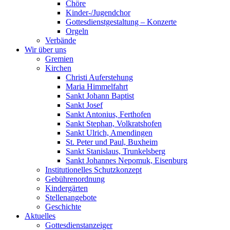
Chöre
Kinder-/Jugendchor
Gottesdienstgestaltung – Konzerte
Orgeln
Verbände
Wir über uns
Gremien
Kirchen
Christi Auferstehung
Maria Himmelfahrt
Sankt Johann Baptist
Sankt Josef
Sankt Antonius, Ferthofen
Sankt Stephan, Volkratshofen
Sankt Ulrich, Amendingen
St. Peter und Paul, Buxheim
Sankt Stanislaus, Trunkelsberg
Sankt Johannes Nepomuk, Eisenburg
Institutionelles Schutzkonzept
Gebührenordnung
Kindergärten
Stellenangebote
Geschichte
Aktuelles
Gottesdienstanzeiger