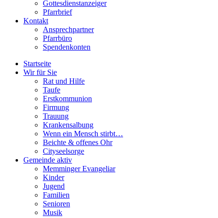
Gottesdienstanzeiger
Pfarrbrief
Kontakt
Ansprechpartner
Pfarrbüro
Spendenkonten
Startseite
Wir für Sie
Rat und Hilfe
Taufe
Erstkommunion
Firmung
Trauung
Krankensalbung
Wenn ein Mensch stirbt…
Beichte & offenes Ohr
Cityseelsorge
Gemeinde aktiv
Memminger Evangeliar
Kinder
Jugend
Familien
Senioren
Musik