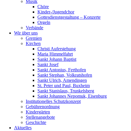
Musik
Chöre
Kinder-/Jugendchor
Gottesdienstgestaltung – Konzerte
Orgeln
Verbände
Wir über uns
Gremien
Kirchen
Christi Auferstehung
Maria Himmelfahrt
Sankt Johann Baptist
Sankt Josef
Sankt Antonius, Ferthofen
Sankt Stephan, Volkratshofen
Sankt Ulrich, Amendingen
St. Peter und Paul, Buxheim
Sankt Stanislaus, Trunkelsberg
Sankt Johannes Nepomuk, Eisenburg
Institutionelles Schutzkonzept
Gebührenordnung
Kindergärten
Stellenangebote
Geschichte
Aktuelles