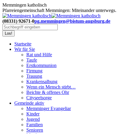
Zum
Memmingen katholisch
Inhalt
Pfarreiengemeinschaft Memmingen: Miteinander unterwegs.
springen
(08331) 92671-0
pg.memmingen@bistum-augsburg.de
Search:
Startseite
Wir für Sie
Rat und Hilfe
Taufe
Erstkommunion
Firmung
Trauung
Krankensalbung
Wenn ein Mensch stirbt…
Beichte & offenes Ohr
Cityseelsorge
Gemeinde aktiv
Memminger Evangeliar
Kinder
Jugend
Familien
Senioren