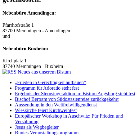
Nebenbüro Amendingen:
Pfarrhofstraße 1
87700 Memmingen - Amendingen
und
Nebenbüro Buxheim:
Kirchplatz 1
87740 Memmingen - Buxheim
Neues aus unserem Bistum
„Frieden in Gerechtigkeit aufbauen“
Programm für Adoratio steht fest
Ergebnis der Sternsingeraktion im Bistum Augsburg steht fest
Bischof Bertram von Südostasienreise zurückgekehrt
Aussendung in den Weltfreiwilligendienst
Wieskirche feiert Kirchweihfest
Europäischer Workshop in Auschwitz: Für Frieden und
Versöhnung
Jesus als Wegbegleiter
Buntes Veranstaltungsprogramm