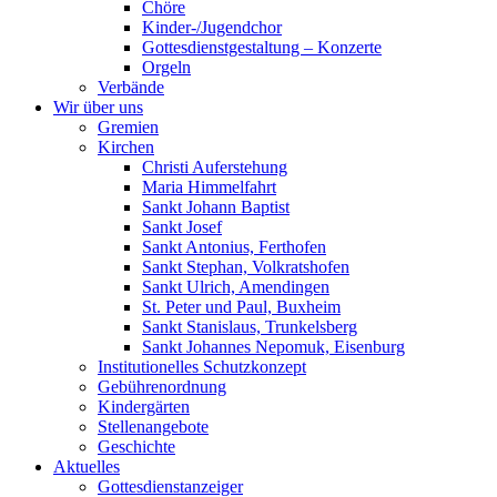
Chöre
Kinder-/Jugendchor
Gottesdienstgestaltung – Konzerte
Orgeln
Verbände
Wir über uns
Gremien
Kirchen
Christi Auferstehung
Maria Himmelfahrt
Sankt Johann Baptist
Sankt Josef
Sankt Antonius, Ferthofen
Sankt Stephan, Volkratshofen
Sankt Ulrich, Amendingen
St. Peter und Paul, Buxheim
Sankt Stanislaus, Trunkelsberg
Sankt Johannes Nepomuk, Eisenburg
Institutionelles Schutzkonzept
Gebührenordnung
Kindergärten
Stellenangebote
Geschichte
Aktuelles
Gottesdienstanzeiger