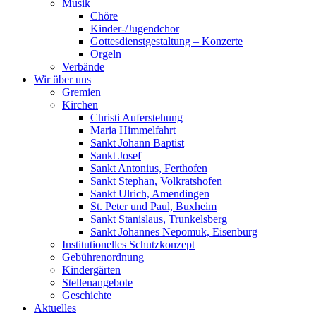
Musik
Chöre
Kinder-/Jugendchor
Gottesdienstgestaltung – Konzerte
Orgeln
Verbände
Wir über uns
Gremien
Kirchen
Christi Auferstehung
Maria Himmelfahrt
Sankt Johann Baptist
Sankt Josef
Sankt Antonius, Ferthofen
Sankt Stephan, Volkratshofen
Sankt Ulrich, Amendingen
St. Peter und Paul, Buxheim
Sankt Stanislaus, Trunkelsberg
Sankt Johannes Nepomuk, Eisenburg
Institutionelles Schutzkonzept
Gebührenordnung
Kindergärten
Stellenangebote
Geschichte
Aktuelles