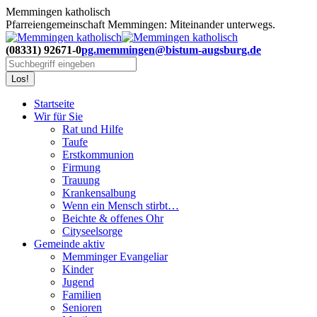
Zum
Memmingen katholisch
Inhalt
Pfarreiengemeinschaft Memmingen: Miteinander unterwegs.
springen
(08331) 92671-0
pg.memmingen@bistum-augsburg.de
Search:
Startseite
Wir für Sie
Rat und Hilfe
Taufe
Erstkommunion
Firmung
Trauung
Krankensalbung
Wenn ein Mensch stirbt…
Beichte & offenes Ohr
Cityseelsorge
Gemeinde aktiv
Memminger Evangeliar
Kinder
Jugend
Familien
Senioren