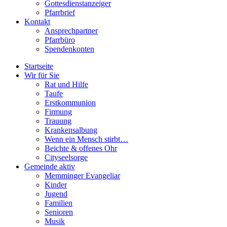
Gottesdienstanzeiger
Pfarrbrief
Kontakt
Ansprechpartner
Pfarrbüro
Spendenkonten
Startseite
Wir für Sie
Rat und Hilfe
Taufe
Erstkommunion
Firmung
Trauung
Krankensalbung
Wenn ein Mensch stirbt…
Beichte & offenes Ohr
Cityseelsorge
Gemeinde aktiv
Memminger Evangeliar
Kinder
Jugend
Familien
Senioren
Musik