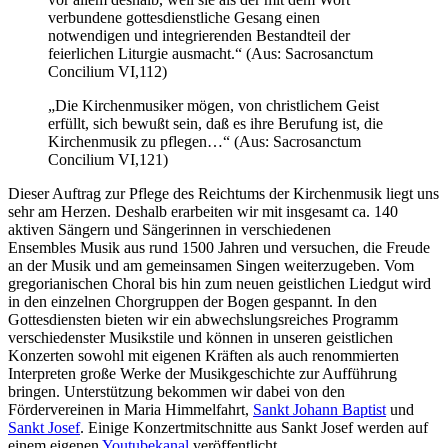
verbundene gottesdienstliche Gesang einen
notwendigen und integrierenden Bestandteil der
feierlichen Liturgie ausmacht.“ (Aus: Sacrosanctum
Concilium VI,112)
„Die Kirchenmusiker mögen, von christlichem Geist
erfüllt, sich bewußt sein, daß es ihre Berufung ist, die
Kirchenmusik zu pflegen…“ (Aus: Sacrosanctum
Concilium VI,121)
Dieser Auftrag zur Pflege des Reichtums der Kirchenmusik liegt uns
sehr am Herzen. Deshalb erarbeiten wir mit insgesamt ca. 140
aktiven Sängern und Sängerinnen in verschiedenen
Ensembles Musik aus rund 1500 Jahren und versuchen, die Freude
an der Musik und am gemeinsamen Singen weiterzugeben. Vom
gregorianischen Choral bis hin zum neuen geistlichen Liedgut wird
in den einzelnen Chorgruppen der Bogen gespannt. In den
Gottesdiensten bieten wir ein abwechslungsreiches Programm
verschiedenster Musikstile und können in unseren geistlichen
Konzerten sowohl mit eigenen Kräften als auch renommierten
Interpreten große Werke der Musikgeschichte zur Aufführung
bringen. Unterstützung bekommen wir dabei von den
Fördervereinen in Maria Himmelfahrt,
Sankt Johann Baptist
und
Sankt Josef
. Einige Konzertmitschnitte aus Sankt Josef werden auf
einem eigenen
Youtubekanal
veröffentlicht.