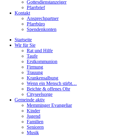
Gottesdienstanzeiger
Pfarrbrief
Kontakt
Ansprechpartner
Pfarrbüro
Spendenkonten
Startseite
Wir für Sie
Rat und Hilfe
Taufe
Erstkommunion
Firmung
Trauung
Krankensalbung
Wenn ein Mensch stirbt…
Beichte & offenes Ohr
Cityseelsorge
Gemeinde aktiv
Memminger Evangeliar
Kinder
Jugend
Familien
Senioren
Musik