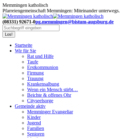
Zum
Memmingen katholisch
Inhalt
Pfarreiengemeinschaft Memmingen: Miteinander unterwegs.
springen
(08331) 92671-0
pg.memmingen@bistum-augsburg.de
Search:
Startseite
Wir für Sie
Rat und Hilfe
Taufe
Erstkommunion
Firmung
Trauung
Krankensalbung
Wenn ein Mensch stirbt…
Beichte & offenes Ohr
Cityseelsorge
Gemeinde aktiv
Memminger Evangeliar
Kinder
Jugend
Familien
Senioren