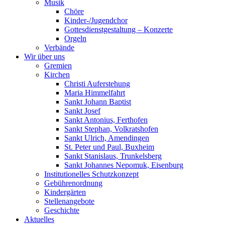
Musik
Chöre
Kinder-/Jugendchor
Gottesdienstgestaltung – Konzerte
Orgeln
Verbände
Wir über uns
Gremien
Kirchen
Christi Auferstehung
Maria Himmelfahrt
Sankt Johann Baptist
Sankt Josef
Sankt Antonius, Ferthofen
Sankt Stephan, Volkratshofen
Sankt Ulrich, Amendingen
St. Peter und Paul, Buxheim
Sankt Stanislaus, Trunkelsberg
Sankt Johannes Nepomuk, Eisenburg
Institutionelles Schutzkonzept
Gebührenordnung
Kindergärten
Stellenangebote
Geschichte
Aktuelles