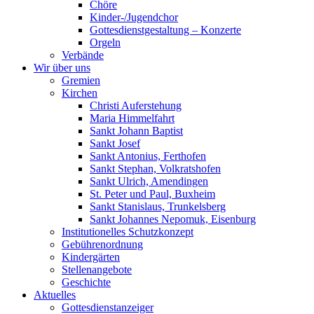
Chöre
Kinder-/Jugendchor
Gottesdienstgestaltung – Konzerte
Orgeln
Verbände
Wir über uns
Gremien
Kirchen
Christi Auferstehung
Maria Himmelfahrt
Sankt Johann Baptist
Sankt Josef
Sankt Antonius, Ferthofen
Sankt Stephan, Volkratshofen
Sankt Ulrich, Amendingen
St. Peter und Paul, Buxheim
Sankt Stanislaus, Trunkelsberg
Sankt Johannes Nepomuk, Eisenburg
Institutionelles Schutzkonzept
Gebührenordnung
Kindergärten
Stellenangebote
Geschichte
Aktuelles
Gottesdienstanzeiger