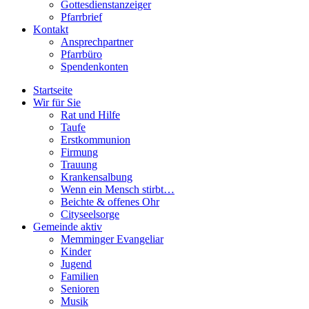
Gottesdienstanzeiger
Pfarrbrief
Kontakt
Ansprechpartner
Pfarrbüro
Spendenkonten
Startseite
Wir für Sie
Rat und Hilfe
Taufe
Erstkommunion
Firmung
Trauung
Krankensalbung
Wenn ein Mensch stirbt…
Beichte & offenes Ohr
Cityseelsorge
Gemeinde aktiv
Memminger Evangeliar
Kinder
Jugend
Familien
Senioren
Musik