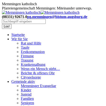
Zum
Memmingen katholisch
Inhalt
Pfarreiengemeinschaft Memmingen: Miteinander unterwegs.
springen
(08331) 92671-0
pg.memmingen@bistum-augsburg.de
Search:
Startseite
Wir für Sie
Rat und Hilfe
Taufe
Erstkommunion
Firmung
Trauung
Krankensalbung
Wenn ein Mensch stirbt…
Beichte & offenes Ohr
Cityseelsorge
Gemeinde aktiv
Memminger Evangeliar
Kinder
Jugend
Familien
Senioren