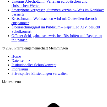
Ungarns Abschottung: Verrat an europäischen und
christlichen Werten
Smartphone vergessen, Stimmen verzählt – Was im Konklave
passierte
Kretschmann: Weihnachten wird mit Gottesdienstbesuch
entspannter
Überraschungsgast im Publikum – Papst Leo XIV. besucht
Schulkonzert
Offener Schlagabtausch zwischen Bischöfen und Regierung
in Spanien
© 2026 Pfarreiengemeinschaft Memmingen
Home
Datenschutz
Institutionelles Schutzkonzept
Impressum
Privatsphäre-Einstellungen verwalten
kleinesmenu
t
T