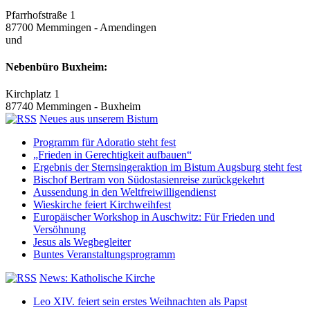
Pfarrhofstraße 1
87700 Memmingen - Amendingen
und
Nebenbüro Buxheim:
Kirchplatz 1
87740 Memmingen - Buxheim
Neues aus unserem Bistum
Programm für Adoratio steht fest
„Frieden in Gerechtigkeit aufbauen“
Ergebnis der Sternsingeraktion im Bistum Augsburg steht fest
Bischof Bertram von Südostasienreise zurückgekehrt
Aussendung in den Weltfreiwilligendienst
Wieskirche feiert Kirchweihfest
Europäischer Workshop in Auschwitz: Für Frieden und
Versöhnung
Jesus als Wegbegleiter
Buntes Veranstaltungsprogramm
News: Katholische Kirche
Leo XIV. feiert sein erstes Weihnachten als Papst