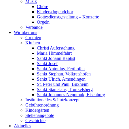
Musik
Chöre
Kinder-/Jugendchor
Gottesdienstgestaltung – Konzerte
Orgeln
Verbände
Wir über uns
Gremien
Kirchen
Christi Auferstehung
Maria Himmelfahrt
Sankt Johann Baptist
Sankt Josef
Sankt Antonius, Ferthofen
Sankt Stephan, Volkratshofen
Sankt Ulrich, Amendingen
St. Peter und Paul, Buxheim
Sankt Stanislaus, Trunkelsberg
Sankt Johannes Nepomuk, Eisenburg
Institutionelles Schutzkonzept
Gebührenordnung
Kindergärten
Stellenangebote
Geschichte
Aktuelles