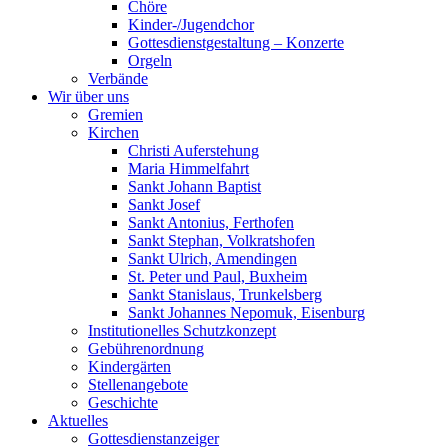
Chöre
Kinder-/Jugendchor
Gottesdienstgestaltung – Konzerte
Orgeln
Verbände
Wir über uns
Gremien
Kirchen
Christi Auferstehung
Maria Himmelfahrt
Sankt Johann Baptist
Sankt Josef
Sankt Antonius, Ferthofen
Sankt Stephan, Volkratshofen
Sankt Ulrich, Amendingen
St. Peter und Paul, Buxheim
Sankt Stanislaus, Trunkelsberg
Sankt Johannes Nepomuk, Eisenburg
Institutionelles Schutzkonzept
Gebührenordnung
Kindergärten
Stellenangebote
Geschichte
Aktuelles
Gottesdienstanzeiger