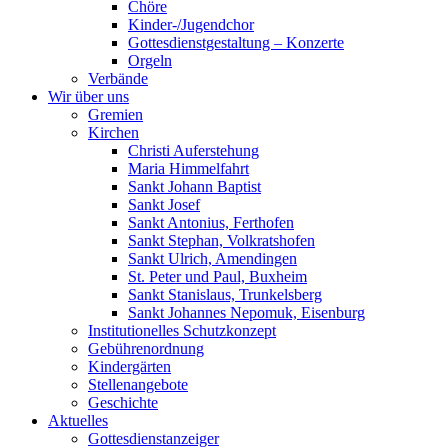
Chöre
Kinder-/Jugendchor
Gottesdienstgestaltung – Konzerte
Orgeln
Verbände
Wir über uns
Gremien
Kirchen
Christi Auferstehung
Maria Himmelfahrt
Sankt Johann Baptist
Sankt Josef
Sankt Antonius, Ferthofen
Sankt Stephan, Volkratshofen
Sankt Ulrich, Amendingen
St. Peter und Paul, Buxheim
Sankt Stanislaus, Trunkelsberg
Sankt Johannes Nepomuk, Eisenburg
Institutionelles Schutzkonzept
Gebührenordnung
Kindergärten
Stellenangebote
Geschichte
Aktuelles
Gottesdienstanzeiger