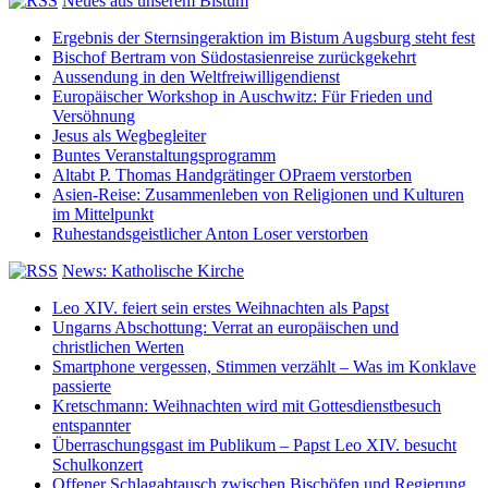
Neues aus unserem Bistum
Ergebnis der Sternsingeraktion im Bistum Augsburg steht fest
Bischof Bertram von Südostasienreise zurückgekehrt
Aussendung in den Weltfreiwilligendienst
Europäischer Workshop in Auschwitz: Für Frieden und
Versöhnung
Jesus als Wegbegleiter
Buntes Veranstaltungsprogramm
Altabt P. Thomas Handgrätinger OPraem verstorben
Asien-Reise: Zusammenleben von Religionen und Kulturen
im Mittelpunkt
Ruhestandsgeistlicher Anton Loser verstorben
News: Katholische Kirche
Leo XIV. feiert sein erstes Weihnachten als Papst
Ungarns Abschottung: Verrat an europäischen und
christlichen Werten
Smartphone vergessen, Stimmen verzählt – Was im Konklave
passierte
Kretschmann: Weihnachten wird mit Gottesdienstbesuch
entspannter
Überraschungsgast im Publikum – Papst Leo XIV. besucht
Schulkonzert
Offener Schlagabtausch zwischen Bischöfen und Regierung