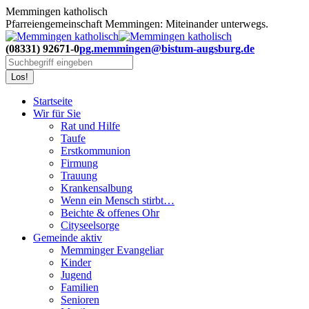
Zum
Memmingen katholisch
Inhalt
Pfarreiengemeinschaft Memmingen: Miteinander unterwegs.
springen
(08331) 92671-0
pg.memmingen@bistum-augsburg.de
Search:
Startseite
Wir für Sie
Rat und Hilfe
Taufe
Erstkommunion
Firmung
Trauung
Krankensalbung
Wenn ein Mensch stirbt…
Beichte & offenes Ohr
Cityseelsorge
Gemeinde aktiv
Memminger Evangeliar
Kinder
Jugend
Familien
Senioren