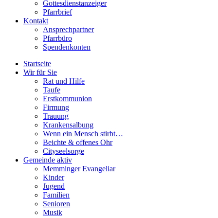
Gottesdienstanzeiger
Pfarrbrief
Kontakt
Ansprechpartner
Pfarrbüro
Spendenkonten
Startseite
Wir für Sie
Rat und Hilfe
Taufe
Erstkommunion
Firmung
Trauung
Krankensalbung
Wenn ein Mensch stirbt…
Beichte & offenes Ohr
Cityseelsorge
Gemeinde aktiv
Memminger Evangeliar
Kinder
Jugend
Familien
Senioren
Musik