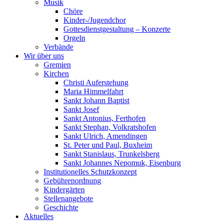
Musik
Chöre
Kinder-/Jugendchor
Gottesdienstgestaltung – Konzerte
Orgeln
Verbände
Wir über uns
Gremien
Kirchen
Christi Auferstehung
Maria Himmelfahrt
Sankt Johann Baptist
Sankt Josef
Sankt Antonius, Ferthofen
Sankt Stephan, Volkratshofen
Sankt Ulrich, Amendingen
St. Peter und Paul, Buxheim
Sankt Stanislaus, Trunkelsberg
Sankt Johannes Nepomuk, Eisenburg
Institutionelles Schutzkonzept
Gebührenordnung
Kindergärten
Stellenangebote
Geschichte
Aktuelles