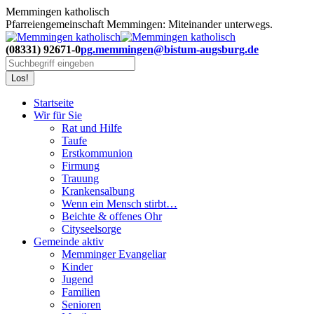
Zum
Memmingen katholisch
Inhalt
Pfarreiengemeinschaft Memmingen: Miteinander unterwegs.
springen
(08331) 92671-0
pg.memmingen@bistum-augsburg.de
Search:
Startseite
Wir für Sie
Rat und Hilfe
Taufe
Erstkommunion
Firmung
Trauung
Krankensalbung
Wenn ein Mensch stirbt…
Beichte & offenes Ohr
Cityseelsorge
Gemeinde aktiv
Memminger Evangeliar
Kinder
Jugend
Familien
Senioren