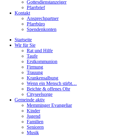
Gottesdienstanzeiger
Pfarrbrief
Kontakt
Ansprechpartner
Pfarrbüro
Spendenkonten
Startseite
Wir für Sie
Rat und Hilfe
Taufe
Erstkommunion
Firmung
Trauung
Krankensalbung
Wenn ein Mensch stirbt…
Beichte & offenes Ohr
Cityseelsorge
Gemeinde aktiv
Memminger Evangeliar
Kinder
Jugend
Familien
Senioren
Musik