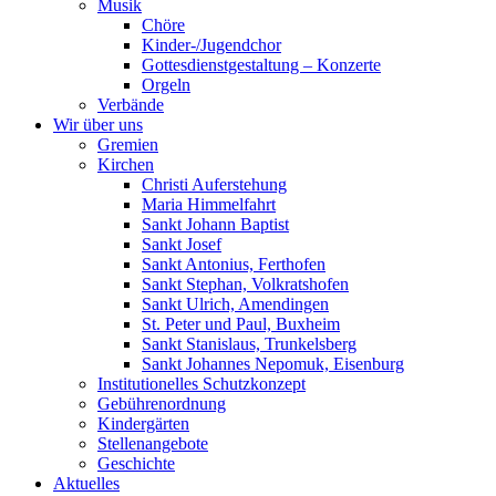
Musik
Chöre
Kinder-/Jugendchor
Gottesdienstgestaltung – Konzerte
Orgeln
Verbände
Wir über uns
Gremien
Kirchen
Christi Auferstehung
Maria Himmelfahrt
Sankt Johann Baptist
Sankt Josef
Sankt Antonius, Ferthofen
Sankt Stephan, Volkratshofen
Sankt Ulrich, Amendingen
St. Peter und Paul, Buxheim
Sankt Stanislaus, Trunkelsberg
Sankt Johannes Nepomuk, Eisenburg
Institutionelles Schutzkonzept
Gebührenordnung
Kindergärten
Stellenangebote
Geschichte
Aktuelles