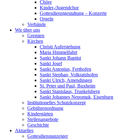
Chöre
Kinder-/Jugendchor
Gottesdienstgestaltung – Konzerte
Orgeln
Verbände
Wir über uns
Gremien
Kirchen
Christi Auferstehung
Maria Himmelfahrt
Sankt Johann Baptist
Sankt Josef
Sankt Antonius, Ferthofen
Sankt Stephan, Volkratshofen
Sankt Ulrich, Amendingen
St. Peter und Paul, Buxheim
Sankt Stanislaus, Trunkelsberg
Sankt Johannes Nepomuk, Eisenburg
Institutionelles Schutzkonzept
Gebührenordnung
Kindergärten
Stellenangebote
Geschichte
Aktuelles
Gottesdienstanzeiger