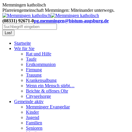
Zum
Memmingen katholisch
Inhalt
Pfarreiengemeinschaft Memmingen: Miteinander unterwegs.
springen
(08331) 92671-0
pg.memmingen@bistum-augsburg.de
Search:
Startseite
Wir für Sie
Rat und Hilfe
Taufe
Erstkommunion
Firmung
Trauung
Krankensalbung
Wenn ein Mensch stirbt…
Beichte & offenes Ohr
Cityseelsorge
Gemeinde aktiv
Memminger Evangeliar
Kinder
Jugend
Familien
Senioren