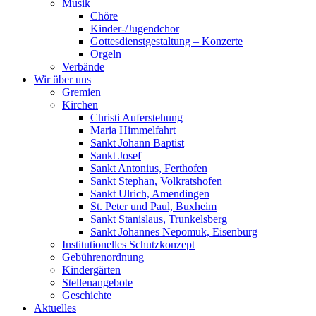
Musik
Chöre
Kinder-/Jugendchor
Gottesdienstgestaltung – Konzerte
Orgeln
Verbände
Wir über uns
Gremien
Kirchen
Christi Auferstehung
Maria Himmelfahrt
Sankt Johann Baptist
Sankt Josef
Sankt Antonius, Ferthofen
Sankt Stephan, Volkratshofen
Sankt Ulrich, Amendingen
St. Peter und Paul, Buxheim
Sankt Stanislaus, Trunkelsberg
Sankt Johannes Nepomuk, Eisenburg
Institutionelles Schutzkonzept
Gebührenordnung
Kindergärten
Stellenangebote
Geschichte
Aktuelles