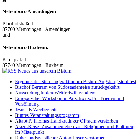
Nebenbüro Amendingen:
Pfarrhofstraße 1
87700 Memmingen - Amendingen
und
Nebenbüro Buxheim:
Kirchplatz 1
87740 Memmingen - Buxheim
Neues aus unserem Bistum
Ergebnis der Sternsingeraktion im Bistum Augsburg steht fest
Bischof Bertram von Südostasienreise zurückgekehrt
Aussendung in den Weltfreiwilligendienst
Europäischer Workshop in Auschwitz: Für Frieden und
Versöhnung
Jesus als Wegbegleiter
Buntes Veranstaltungsprogramm
Altabt P. Thomas Handgrätinger OPraem verstorben
Asien-Reise: Zusammenleben von Religionen und Kulturen
im Mittelpunkt
Ruhestandsgeistlicher Anton Loser verstorben