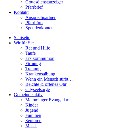
Gottesdienstanzeiger
Pfarrbrief
Kontakt
Ansprechpartner
Pfarrbüro
Spendenkonten
Startseite
Wir für Sie
Rat und Hilfe
Taufe
Erstkommunion
Firmung
Trauung
Krankensalbung
Wenn ein Mensch stirbt…
Beichte & offenes Ohr
Cityseelsorge
Gemeinde aktiv
Memminger Evangeliar
Kinder
Jugend
Familien
Senioren
Musik