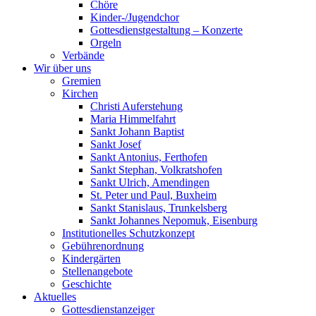
Chöre
Kinder-/Jugendchor
Gottesdienstgestaltung – Konzerte
Orgeln
Verbände
Wir über uns
Gremien
Kirchen
Christi Auferstehung
Maria Himmelfahrt
Sankt Johann Baptist
Sankt Josef
Sankt Antonius, Ferthofen
Sankt Stephan, Volkratshofen
Sankt Ulrich, Amendingen
St. Peter und Paul, Buxheim
Sankt Stanislaus, Trunkelsberg
Sankt Johannes Nepomuk, Eisenburg
Institutionelles Schutzkonzept
Gebührenordnung
Kindergärten
Stellenangebote
Geschichte
Aktuelles
Gottesdienstanzeiger