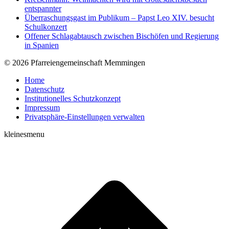
entspannter
Überraschungsgast im Publikum – Papst Leo XIV. besucht
Schulkonzert
Offener Schlagabtausch zwischen Bischöfen und Regierung
in Spanien
© 2026 Pfarreiengemeinschaft Memmingen
Home
Datenschutz
Institutionelles Schutzkonzept
Impressum
Privatsphäre-Einstellungen verwalten
kleinesmenu
t
T