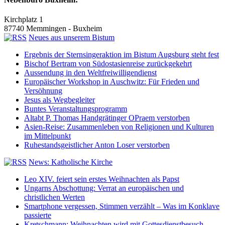
Kirchplatz 1
87740 Memmingen - Buxheim
Neues aus unserem Bistum
Ergebnis der Sternsingeraktion im Bistum Augsburg steht fest
Bischof Bertram von Südostasienreise zurückgekehrt
Aussendung in den Weltfreiwilligendienst
Europäischer Workshop in Auschwitz: Für Frieden und
Versöhnung
Jesus als Wegbegleiter
Buntes Veranstaltungsprogramm
Altabt P. Thomas Handgrätinger OPraem verstorben
Asien-Reise: Zusammenleben von Religionen und Kulturen
im Mittelpunkt
Ruhestandsgeistlicher Anton Loser verstorben
News: Katholische Kirche
Leo XIV. feiert sein erstes Weihnachten als Papst
Ungarns Abschottung: Verrat an europäischen und
christlichen Werten
Smartphone vergessen, Stimmen verzählt – Was im Konklave
passierte
Kretschmann: Weihnachten wird mit Gottesdienstbesuch