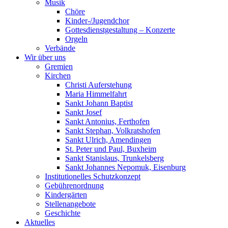
Musik
Chöre
Kinder-/Jugendchor
Gottesdienstgestaltung – Konzerte
Orgeln
Verbände
Wir über uns
Gremien
Kirchen
Christi Auferstehung
Maria Himmelfahrt
Sankt Johann Baptist
Sankt Josef
Sankt Antonius, Ferthofen
Sankt Stephan, Volkratshofen
Sankt Ulrich, Amendingen
St. Peter und Paul, Buxheim
Sankt Stanislaus, Trunkelsberg
Sankt Johannes Nepomuk, Eisenburg
Institutionelles Schutzkonzept
Gebührenordnung
Kindergärten
Stellenangebote
Geschichte
Aktuelles