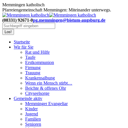
Zum
Memmingen katholisch
Inhalt
Pfarreiengemeinschaft Memmingen: Miteinander unterwegs.
springen
(08331) 92671-0
pg.memmingen@bistum-augsburg.de
Search:
Startseite
Wir für Sie
Rat und Hilfe
Taufe
Erstkommunion
Firmung
Trauung
Krankensalbung
Wenn ein Mensch stirbt…
Beichte & offenes Ohr
Cityseelsorge
Gemeinde aktiv
Memminger Evangeliar
Kinder
Jugend
Familien
Senioren