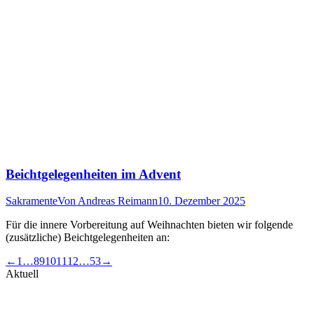
Beichtgelegenheiten im Advent
Sakramente
Von
Andreas Reimann
10. Dezember 2025
Für die innere Vorbereitung auf Weihnachten bieten wir folgende
(zusätzliche) Beichtgelegenheiten an:
←
1
…
8
9
10
11
12
…
53
→
Aktuell