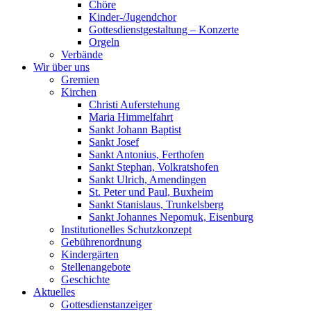
Chöre
Kinder-/Jugendchor
Gottesdienstgestaltung – Konzerte
Orgeln
Verbände
Wir über uns
Gremien
Kirchen
Christi Auferstehung
Maria Himmelfahrt
Sankt Johann Baptist
Sankt Josef
Sankt Antonius, Ferthofen
Sankt Stephan, Volkratshofen
Sankt Ulrich, Amendingen
St. Peter und Paul, Buxheim
Sankt Stanislaus, Trunkelsberg
Sankt Johannes Nepomuk, Eisenburg
Institutionelles Schutzkonzept
Gebührenordnung
Kindergärten
Stellenangebote
Geschichte
Aktuelles
Gottesdienstanzeiger