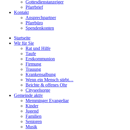
Gottesdienstanzeiger
Pfarrbrief
Kontakt
Ansprechpartner
Pfarrbüro
Spendenkonten
Startseite
Wir für Sie
Rat und Hilfe
Taufe
Erstkommunion
Firmung
Trauung
Krankensalbung
Wenn ein Mensch stirbt…
Beichte & offenes Ohr
Cityseelsorge
Gemeinde aktiv
Memminger Evangeliar
Kinder
Jugend
Familien
Senioren
Musik