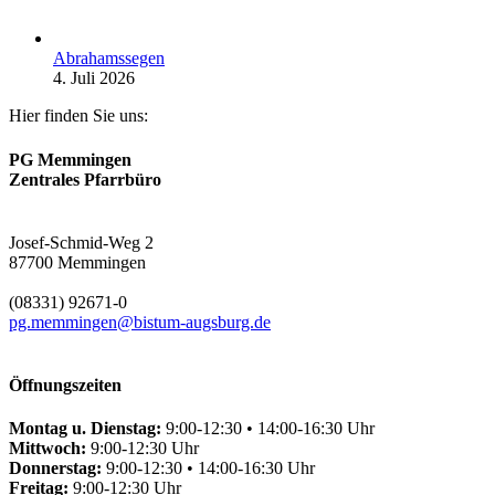
Abrahamssegen
4. Juli 2026
Hier finden Sie uns:
PG Memmingen
Zentrales Pfarrbüro
Josef-Schmid-Weg 2
87700 Memmingen
(08331) 92671-0
pg.memmingen@bistum-augsburg.de
Öffnungszeiten
Montag u. Dienstag:
9:00-12:30 • 14:00-16:30 Uhr
Mittwoch:
9:00-12:30 Uhr
Donnerstag:
9:00-12:30 • 14:00-16:30 Uhr
Freitag:
9:00-12:30 Uhr