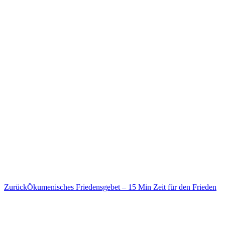
Vorheriger
Zurück
Ökumenisches Friedensgebet – 15 Min Zeit für den Frieden
Beitrag: