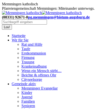
Zum
Memmingen katholisch
Inhalt
Pfarreiengemeinschaft Memmingen: Miteinander unterwegs.
springen
(08331) 92671-0
pg.memmingen@bistum-augsburg.de
Search:
Startseite
Wir für Sie
Rat und Hilfe
Taufe
Erstkommunion
Firmung
Trauung
Krankensalbung
Wenn ein Mensch stirbt…
Beichte & offenes Ohr
Cityseelsorge
Gemeinde aktiv
Memminger Evangeliar
Kinder
Jugend
Familien
Senioren