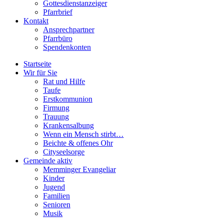
Gottesdienstanzeiger
Pfarrbrief
Kontakt
Ansprechpartner
Pfarrbüro
Spendenkonten
Startseite
Wir für Sie
Rat und Hilfe
Taufe
Erstkommunion
Firmung
Trauung
Krankensalbung
Wenn ein Mensch stirbt…
Beichte & offenes Ohr
Cityseelsorge
Gemeinde aktiv
Memminger Evangeliar
Kinder
Jugend
Familien
Senioren
Musik