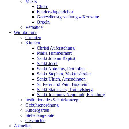
Musik
Chöre
Kinder-/Jugendchor
Gottesdienstgestaltung – Konzerte
Orgeln
Verbände
Wir über uns
Gremien
Kirchen
Christi Auferstehung
Maria Himmelfahrt
Sankt Johann Baptist
Sankt Josef
Sankt Antonius, Ferthofen
Sankt Stephan, Volkratshofen
Sankt Ulrich, Amendingen
St. Peter und Paul, Buxheim
Sankt Stanislaus, Trunkelsberg
Sankt Johannes Nepomuk, Eisenburg
Institutionelles Schutzkonzept
Gebührenordnung
Kindergärten
Stellenangebote
Geschichte
Aktuelles