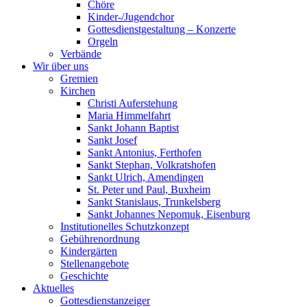
Chöre
Kinder-/Jugendchor
Gottesdienstgestaltung – Konzerte
Orgeln
Verbände
Wir über uns
Gremien
Kirchen
Christi Auferstehung
Maria Himmelfahrt
Sankt Johann Baptist
Sankt Josef
Sankt Antonius, Ferthofen
Sankt Stephan, Volkratshofen
Sankt Ulrich, Amendingen
St. Peter und Paul, Buxheim
Sankt Stanislaus, Trunkelsberg
Sankt Johannes Nepomuk, Eisenburg
Institutionelles Schutzkonzept
Gebührenordnung
Kindergärten
Stellenangebote
Geschichte
Aktuelles
Gottesdienstanzeiger