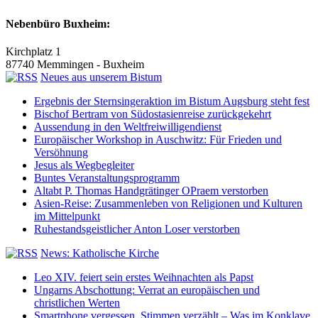
Nebenbüro Buxheim:
Kirchplatz 1
87740 Memmingen - Buxheim
Neues aus unserem Bistum
Ergebnis der Sternsingeraktion im Bistum Augsburg steht fest
Bischof Bertram von Südostasienreise zurückgekehrt
Aussendung in den Weltfreiwilligendienst
Europäischer Workshop in Auschwitz: Für Frieden und
Versöhnung
Jesus als Wegbegleiter
Buntes Veranstaltungsprogramm
Altabt P. Thomas Handgrätinger OPraem verstorben
Asien-Reise: Zusammenleben von Religionen und Kulturen
im Mittelpunkt
Ruhestandsgeistlicher Anton Loser verstorben
News: Katholische Kirche
Leo XIV. feiert sein erstes Weihnachten als Papst
Ungarns Abschottung: Verrat an europäischen und
christlichen Werten
Smartphone vergessen, Stimmen verzählt – Was im Konklave