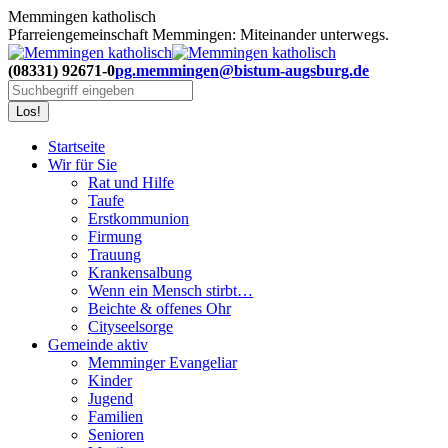
Zum
Memmingen katholisch
Inhalt
Pfarreiengemeinschaft Memmingen: Miteinander unterwegs.
springen
(08331) 92671-0
pg.memmingen@bistum-augsburg.de
Search:
Startseite
Wir für Sie
Rat und Hilfe
Taufe
Erstkommunion
Firmung
Trauung
Krankensalbung
Wenn ein Mensch stirbt…
Beichte & offenes Ohr
Cityseelsorge
Gemeinde aktiv
Memminger Evangeliar
Kinder
Jugend
Familien
Senioren