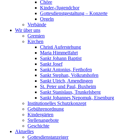
Chöre
Kinder-/Jugendchor
Gottesdienstgestaltung – Konzerte
Orgeln
Verbände
Wir über uns
Gremien
Kirchen
Christi Auferstehung
Maria Himmelfahrt
Sankt Johann Baptist
Sankt Josef
Sankt Antonius, Ferthofen
Sankt Stephan, Volkratshofen
Sankt Ulrich, Amendingen
St. Peter und Paul, Buxheim
Sankt Stanislaus, Trunkelsberg
Sankt Johannes Nepomuk, Eisenburg
Institutionelles Schutzkonzept
Gebührenordnung
Kindergärten
Stellenangebote
Geschichte
Aktuelles
Gottesdienstanzeiger