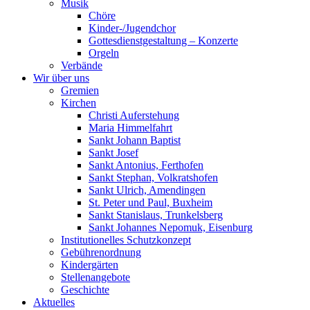
Musik
Chöre
Kinder-/Jugendchor
Gottesdienstgestaltung – Konzerte
Orgeln
Verbände
Wir über uns
Gremien
Kirchen
Christi Auferstehung
Maria Himmelfahrt
Sankt Johann Baptist
Sankt Josef
Sankt Antonius, Ferthofen
Sankt Stephan, Volkratshofen
Sankt Ulrich, Amendingen
St. Peter und Paul, Buxheim
Sankt Stanislaus, Trunkelsberg
Sankt Johannes Nepomuk, Eisenburg
Institutionelles Schutzkonzept
Gebührenordnung
Kindergärten
Stellenangebote
Geschichte
Aktuelles