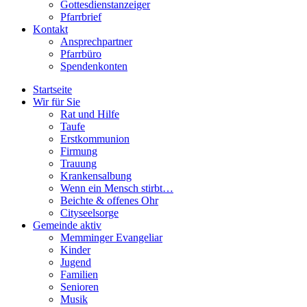
Gottesdienstanzeiger
Pfarrbrief
Kontakt
Ansprechpartner
Pfarrbüro
Spendenkonten
Startseite
Wir für Sie
Rat und Hilfe
Taufe
Erstkommunion
Firmung
Trauung
Krankensalbung
Wenn ein Mensch stirbt…
Beichte & offenes Ohr
Cityseelsorge
Gemeinde aktiv
Memminger Evangeliar
Kinder
Jugend
Familien
Senioren
Musik