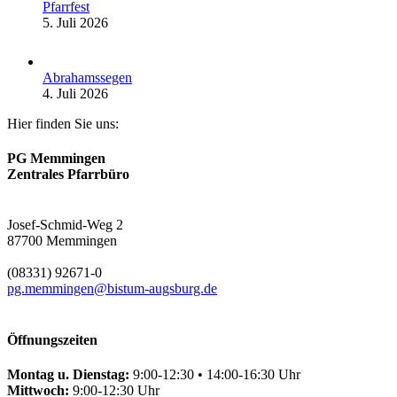
Pfarrfest
5. Juli 2026
Abrahamssegen
4. Juli 2026
Hier finden Sie uns:
PG Memmingen
Zentrales Pfarrbüro
Josef-Schmid-Weg 2
87700 Memmingen
(08331) 92671-0
pg.memmingen@bistum-augsburg.de
Öffnungszeiten
Montag u. Dienstag:
9:00-12:30 • 14:00-16:30 Uhr
Mittwoch:
9:00-12:30 Uhr