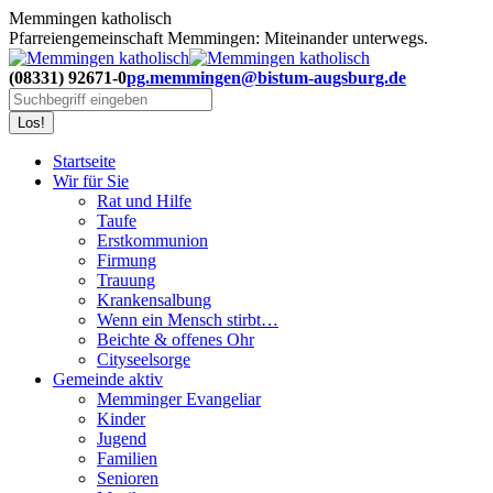
Zum
Memmingen katholisch
Inhalt
Pfarreiengemeinschaft Memmingen: Miteinander unterwegs.
springen
(08331) 92671-0
pg.memmingen@bistum-augsburg.de
Search:
Startseite
Wir für Sie
Rat und Hilfe
Taufe
Erstkommunion
Firmung
Trauung
Krankensalbung
Wenn ein Mensch stirbt…
Beichte & offenes Ohr
Cityseelsorge
Gemeinde aktiv
Memminger Evangeliar
Kinder
Jugend
Familien
Senioren