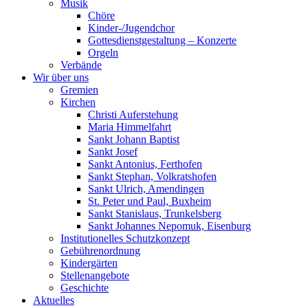
Musik
Chöre
Kinder-/Jugendchor
Gottesdienstgestaltung – Konzerte
Orgeln
Verbände
Wir über uns
Gremien
Kirchen
Christi Auferstehung
Maria Himmelfahrt
Sankt Johann Baptist
Sankt Josef
Sankt Antonius, Ferthofen
Sankt Stephan, Volkratshofen
Sankt Ulrich, Amendingen
St. Peter und Paul, Buxheim
Sankt Stanislaus, Trunkelsberg
Sankt Johannes Nepomuk, Eisenburg
Institutionelles Schutzkonzept
Gebührenordnung
Kindergärten
Stellenangebote
Geschichte
Aktuelles