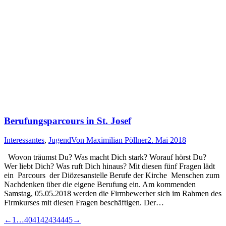
Berufungsparcours in St. Josef
Interessantes
,
Jugend
Von
Maximilian Pöllner
2. Mai 2018
Wovon träumst Du? Was macht Dich stark? Worauf hörst Du?
Wer liebt Dich? Was ruft Dich hinaus? Mit diesen fünf Fragen lädt
ein Parcours der Diözesanstelle Berufe der Kirche Menschen zum
Nachdenken über die eigene Berufung ein. Am kommenden
Samstag, 05.05.2018 werden die Firmbewerber sich im Rahmen des
Firmkurses mit diesen Fragen beschäftigen. Der…
←
1
…
40
41
42
43
44
45
→