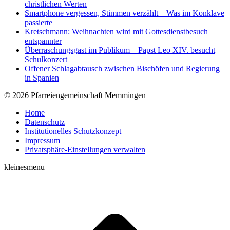
christlichen Werten
Smartphone vergessen, Stimmen verzählt – Was im Konklave
passierte
Kretschmann: Weihnachten wird mit Gottesdienstbesuch
entspannter
Überraschungsgast im Publikum – Papst Leo XIV. besucht
Schulkonzert
Offener Schlagabtausch zwischen Bischöfen und Regierung
in Spanien
© 2026 Pfarreiengemeinschaft Memmingen
Home
Datenschutz
Institutionelles Schutzkonzept
Impressum
Privatsphäre-Einstellungen verwalten
kleinesmenu
t
T