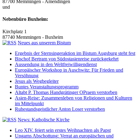
87700 Memmingen - Amendingen
und
Nebenbüro Buxheim:
Kirchplatz 1
87740 Memmingen - Buxheim
Neues aus unserem Bistum
Ergebnis der Sternsingeraktion im Bistum Augsburg steht fest
Bischof Bertram von Südostasienreise zurückgekehrt
Aussendung in den Weltfreiwilligendienst
Europäischer Workshop in Auschwitz: Für Frieden und
Versöhnung
Jesus als Wegbegleiter
Buntes Veranstaltungsprogramm
Altabt P. Thomas Handgrätinger OPraem verstorben
Asien-Reise: Zusammenleben von Religionen und Kulturen
im Mittelpunkt
Ruhestandsgeistlicher Anton Loser verstorben
News: Katholische Kirche
Leo XIV. feiert sein erstes Weihnachten als Papst
Ungarns Abschottung: Verrat an europäischen und