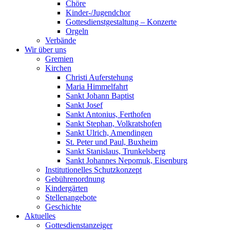
Chöre
Kinder-/Jugendchor
Gottesdienstgestaltung – Konzerte
Orgeln
Verbände
Wir über uns
Gremien
Kirchen
Christi Auferstehung
Maria Himmelfahrt
Sankt Johann Baptist
Sankt Josef
Sankt Antonius, Ferthofen
Sankt Stephan, Volkratshofen
Sankt Ulrich, Amendingen
St. Peter und Paul, Buxheim
Sankt Stanislaus, Trunkelsberg
Sankt Johannes Nepomuk, Eisenburg
Institutionelles Schutzkonzept
Gebührenordnung
Kindergärten
Stellenangebote
Geschichte
Aktuelles
Gottesdienstanzeiger