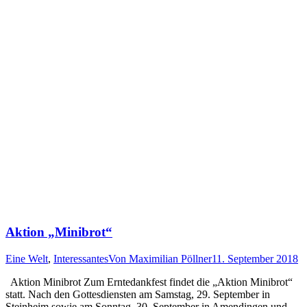
Aktion „Minibrot“
Eine Welt
,
Interessantes
Von
Maximilian Pöllner
11. September 2018
Aktion Minibrot Zum Erntedankfest findet die „Aktion Minibrot“
statt. Nach den Gottesdiensten am Samstag, 29. September in
Steinheim sowie am Sonntag, 30. September in Amendingen und