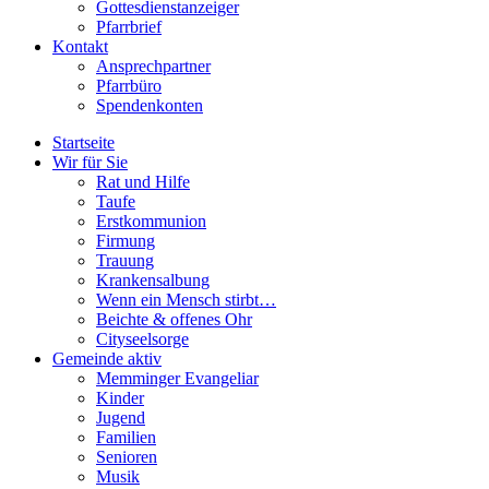
Gottesdienstanzeiger
Pfarrbrief
Kontakt
Ansprechpartner
Pfarrbüro
Spendenkonten
Startseite
Wir für Sie
Rat und Hilfe
Taufe
Erstkommunion
Firmung
Trauung
Krankensalbung
Wenn ein Mensch stirbt…
Beichte & offenes Ohr
Cityseelsorge
Gemeinde aktiv
Memminger Evangeliar
Kinder
Jugend
Familien
Senioren
Musik