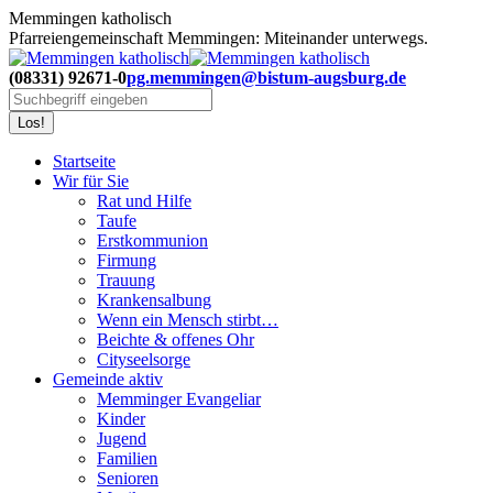
Zum
Memmingen katholisch
Inhalt
Pfarreiengemeinschaft Memmingen: Miteinander unterwegs.
springen
(08331) 92671-0
pg.memmingen@bistum-augsburg.de
Search:
Startseite
Wir für Sie
Rat und Hilfe
Taufe
Erstkommunion
Firmung
Trauung
Krankensalbung
Wenn ein Mensch stirbt…
Beichte & offenes Ohr
Cityseelsorge
Gemeinde aktiv
Memminger Evangeliar
Kinder
Jugend
Familien
Senioren