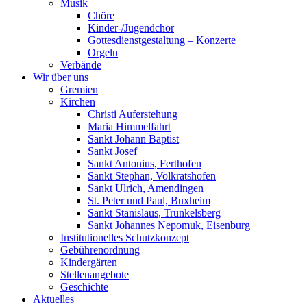
Musik
Chöre
Kinder-/Jugendchor
Gottesdienstgestaltung – Konzerte
Orgeln
Verbände
Wir über uns
Gremien
Kirchen
Christi Auferstehung
Maria Himmelfahrt
Sankt Johann Baptist
Sankt Josef
Sankt Antonius, Ferthofen
Sankt Stephan, Volkratshofen
Sankt Ulrich, Amendingen
St. Peter und Paul, Buxheim
Sankt Stanislaus, Trunkelsberg
Sankt Johannes Nepomuk, Eisenburg
Institutionelles Schutzkonzept
Gebührenordnung
Kindergärten
Stellenangebote
Geschichte
Aktuelles