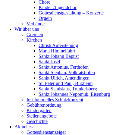
Chöre
Kinder-/Jugendchor
Gottesdienstgestaltung – Konzerte
Orgeln
Verbände
Wir über uns
Gremien
Kirchen
Christi Auferstehung
Maria Himmelfahrt
Sankt Johann Baptist
Sankt Josef
Sankt Antonius, Ferthofen
Sankt Stephan, Volkratshofen
Sankt Ulrich, Amendingen
St. Peter und Paul, Buxheim
Sankt Stanislaus, Trunkelsberg
Sankt Johannes Nepomuk, Eisenburg
Institutionelles Schutzkonzept
Gebührenordnung
Kindergärten
Stellenangebote
Geschichte
Aktuelles
Gottesdienstanzeiger