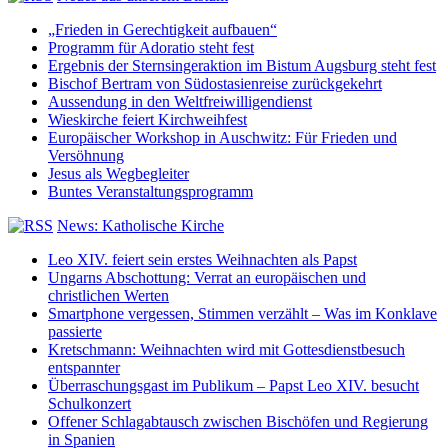
„Frieden in Gerechtigkeit aufbauen“
Programm für Adoratio steht fest
Ergebnis der Sternsingeraktion im Bistum Augsburg steht fest
Bischof Bertram von Südostasienreise zurückgekehrt
Aussendung in den Weltfreiwilligendienst
Wieskirche feiert Kirchweihfest
Europäischer Workshop in Auschwitz: Für Frieden und
Versöhnung
Jesus als Wegbegleiter
Buntes Veranstaltungsprogramm
News: Katholische Kirche
Leo XIV. feiert sein erstes Weihnachten als Papst
Ungarns Abschottung: Verrat an europäischen und
christlichen Werten
Smartphone vergessen, Stimmen verzählt – Was im Konklave
passierte
Kretschmann: Weihnachten wird mit Gottesdienstbesuch
entspannter
Überraschungsgast im Publikum – Papst Leo XIV. besucht
Schulkonzert
Offener Schlagabtausch zwischen Bischöfen und Regierung
in Spanien