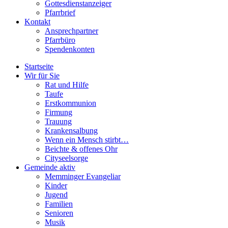
Gottesdienstanzeiger
Pfarrbrief
Kontakt
Ansprechpartner
Pfarrbüro
Spendenkonten
Startseite
Wir für Sie
Rat und Hilfe
Taufe
Erstkommunion
Firmung
Trauung
Krankensalbung
Wenn ein Mensch stirbt…
Beichte & offenes Ohr
Cityseelsorge
Gemeinde aktiv
Memminger Evangeliar
Kinder
Jugend
Familien
Senioren
Musik