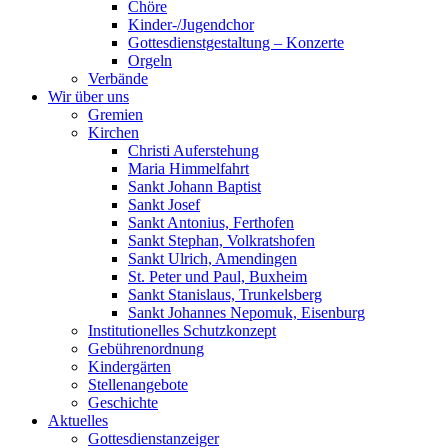
Chöre
Kinder-/Jugendchor
Gottesdienstgestaltung – Konzerte
Orgeln
Verbände
Wir über uns
Gremien
Kirchen
Christi Auferstehung
Maria Himmelfahrt
Sankt Johann Baptist
Sankt Josef
Sankt Antonius, Ferthofen
Sankt Stephan, Volkratshofen
Sankt Ulrich, Amendingen
St. Peter und Paul, Buxheim
Sankt Stanislaus, Trunkelsberg
Sankt Johannes Nepomuk, Eisenburg
Institutionelles Schutzkonzept
Gebührenordnung
Kindergärten
Stellenangebote
Geschichte
Aktuelles
Gottesdienstanzeiger