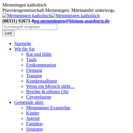
Zum
Memmingen katholisch
Inhalt
Pfarreiengemeinschaft Memmingen: Miteinander unterwegs.
springen
(08331) 92671-0
pg.memmingen@bistum-augsburg.de
Search:
Startseite
Wir für Sie
Rat und Hilfe
Taufe
Erstkommunion
Firmung
Trauung
Krankensalbung
Wenn ein Mensch stirbt…
Beichte & offenes Ohr
Cityseelsorge
Gemeinde aktiv
Memminger Evangeliar
Kinder
Jugend
Familien
Senioren