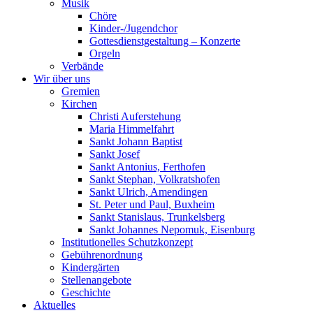
Musik
Chöre
Kinder-/Jugendchor
Gottesdienstgestaltung – Konzerte
Orgeln
Verbände
Wir über uns
Gremien
Kirchen
Christi Auferstehung
Maria Himmelfahrt
Sankt Johann Baptist
Sankt Josef
Sankt Antonius, Ferthofen
Sankt Stephan, Volkratshofen
Sankt Ulrich, Amendingen
St. Peter und Paul, Buxheim
Sankt Stanislaus, Trunkelsberg
Sankt Johannes Nepomuk, Eisenburg
Institutionelles Schutzkonzept
Gebührenordnung
Kindergärten
Stellenangebote
Geschichte
Aktuelles