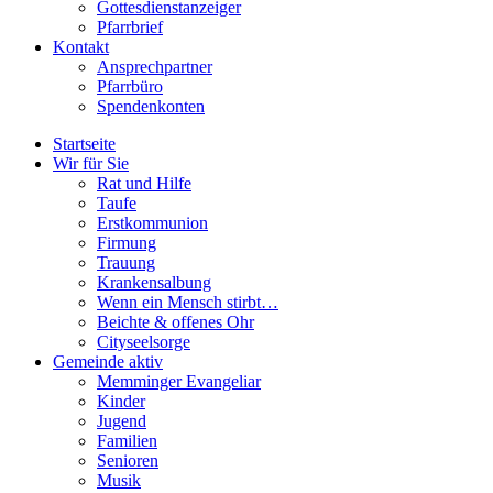
Gottesdienstanzeiger
Pfarrbrief
Kontakt
Ansprechpartner
Pfarrbüro
Spendenkonten
Startseite
Wir für Sie
Rat und Hilfe
Taufe
Erstkommunion
Firmung
Trauung
Krankensalbung
Wenn ein Mensch stirbt…
Beichte & offenes Ohr
Cityseelsorge
Gemeinde aktiv
Memminger Evangeliar
Kinder
Jugend
Familien
Senioren
Musik