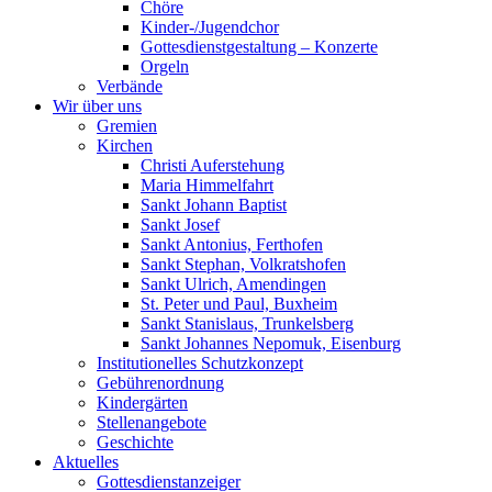
Chöre
Kinder-/Jugendchor
Gottesdienstgestaltung – Konzerte
Orgeln
Verbände
Wir über uns
Gremien
Kirchen
Christi Auferstehung
Maria Himmelfahrt
Sankt Johann Baptist
Sankt Josef
Sankt Antonius, Ferthofen
Sankt Stephan, Volkratshofen
Sankt Ulrich, Amendingen
St. Peter und Paul, Buxheim
Sankt Stanislaus, Trunkelsberg
Sankt Johannes Nepomuk, Eisenburg
Institutionelles Schutzkonzept
Gebührenordnung
Kindergärten
Stellenangebote
Geschichte
Aktuelles
Gottesdienstanzeiger