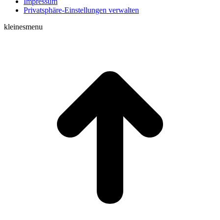
Impressum
Privatsphäre-Einstellungen verwalten
kleinesmenu
t
T