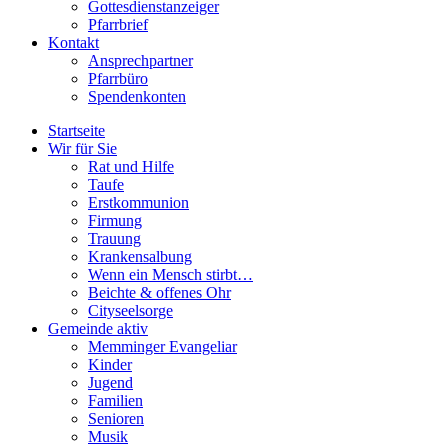
Gottesdienstanzeiger
Pfarrbrief
Kontakt
Ansprechpartner
Pfarrbüro
Spendenkonten
Startseite
Wir für Sie
Rat und Hilfe
Taufe
Erstkommunion
Firmung
Trauung
Krankensalbung
Wenn ein Mensch stirbt…
Beichte & offenes Ohr
Cityseelsorge
Gemeinde aktiv
Memminger Evangeliar
Kinder
Jugend
Familien
Senioren
Musik