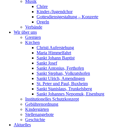
Musik
Chöre
Kinder-/Jugendchor
Gottesdienstgestaltung – Konzerte
Orgeln
Verbände
Wir über uns
Gremien
Kirchen
Christi Auferstehung
Maria Himmelfahrt
Sankt Johann Baptist
Sankt Josef
Sankt Antonius, Ferthofen
Sankt Stephan, Volkratshofen
Sankt Ulrich, Amendingen
St. Peter und Paul, Buxheim
Sankt Stanislaus, Trunkelsberg
Sankt Johannes Nepomuk, Eisenburg
Institutionelles Schutzkonzept
Gebührenordnung
Kindergärten
Stellenangebote
Geschichte
Aktuelles