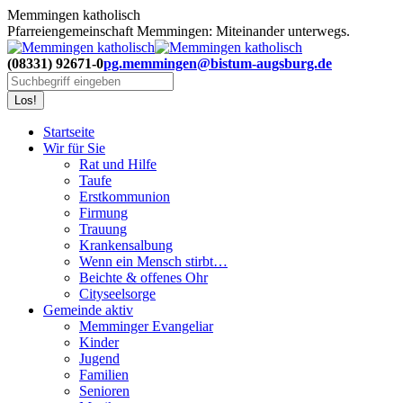
Zum
Memmingen katholisch
Inhalt
Pfarreiengemeinschaft Memmingen: Miteinander unterwegs.
springen
(08331) 92671-0
pg.memmingen@bistum-augsburg.de
Search:
Startseite
Wir für Sie
Rat und Hilfe
Taufe
Erstkommunion
Firmung
Trauung
Krankensalbung
Wenn ein Mensch stirbt…
Beichte & offenes Ohr
Cityseelsorge
Gemeinde aktiv
Memminger Evangeliar
Kinder
Jugend
Familien
Senioren