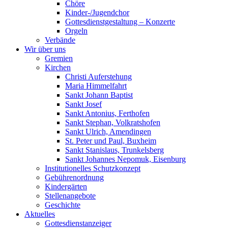
Chöre
Kinder-/Jugendchor
Gottesdienstgestaltung – Konzerte
Orgeln
Verbände
Wir über uns
Gremien
Kirchen
Christi Auferstehung
Maria Himmelfahrt
Sankt Johann Baptist
Sankt Josef
Sankt Antonius, Ferthofen
Sankt Stephan, Volkratshofen
Sankt Ulrich, Amendingen
St. Peter und Paul, Buxheim
Sankt Stanislaus, Trunkelsberg
Sankt Johannes Nepomuk, Eisenburg
Institutionelles Schutzkonzept
Gebührenordnung
Kindergärten
Stellenangebote
Geschichte
Aktuelles
Gottesdienstanzeiger