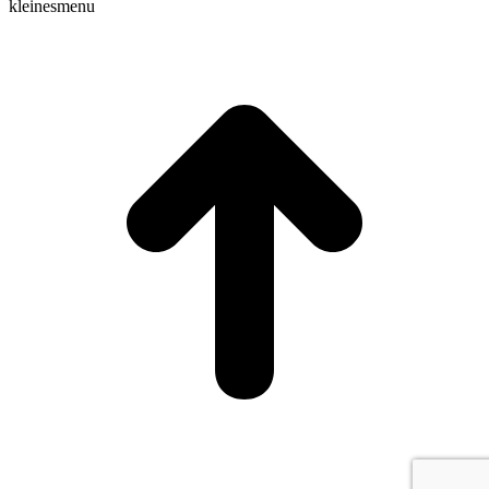
kleinesmenu
t
T