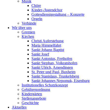
Musik
Chöre
Kinder-/Jugendchor
Gottesdienstgestaltung – Konzerte
Orgeln
Verbände
Wir über uns
Gremien
Kirchen
Christi Auferstehung
Maria Himmelfahrt
Sankt Johann Baptist
Sankt Josef
Sankt Antonius, Ferthofen
Sankt Stephan, Volkratshofen
Sankt Ulrich, Amendingen
St. Peter und Paul, Buxheim
Sankt Stanislaus, Trunkelsberg
Sankt Johannes Nepomuk, Eisenburg
Institutionelles Schutzkonzept
Gebührenordnung
Kindergärten
Stellenangebote
Geschichte
Aktuelles