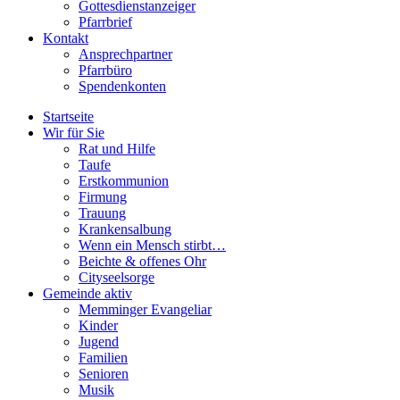
Gottesdienstanzeiger
Pfarrbrief
Kontakt
Ansprechpartner
Pfarrbüro
Spendenkonten
Startseite
Wir für Sie
Rat und Hilfe
Taufe
Erstkommunion
Firmung
Trauung
Krankensalbung
Wenn ein Mensch stirbt…
Beichte & offenes Ohr
Cityseelsorge
Gemeinde aktiv
Memminger Evangeliar
Kinder
Jugend
Familien
Senioren
Musik