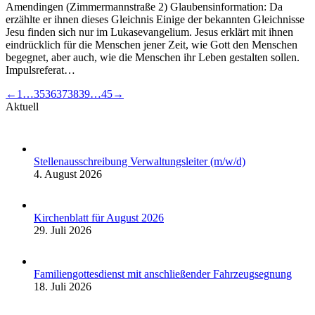
Amendingen (Zimmermannstraße 2) Glaubensinformation: Da
erzählte er ihnen dieses Gleichnis Einige der bekannten Gleichnisse
Jesu finden sich nur im Lukasevangelium. Jesus erklärt mit ihnen
eindrücklich für die Menschen jener Zeit, wie Gott den Menschen
begegnet, aber auch, wie die Menschen ihr Leben gestalten sollen.
Impulsreferat…
←
1
…
35
36
37
38
39
…
45
→
Aktuell
Stellenausschreibung Verwaltungsleiter (m/w/d)
4. August 2026
Kirchenblatt für August 2026
29. Juli 2026
Familiengottesdienst mit anschließender Fahrzeugsegnung
18. Juli 2026