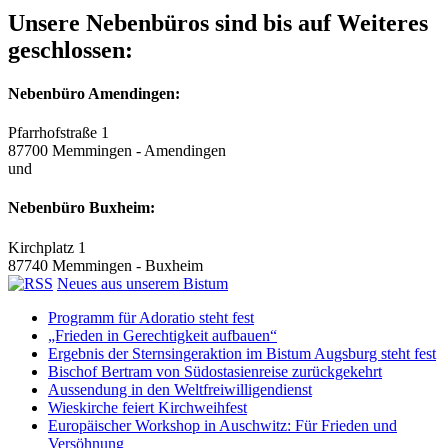
Unsere Nebenbüros sind bis auf Weiteres
geschlossen:
Nebenbüro Amendingen:
Pfarrhofstraße 1
87700 Memmingen - Amendingen
und
Nebenbüro Buxheim:
Kirchplatz 1
87740 Memmingen - Buxheim
Neues aus unserem Bistum
Programm für Adoratio steht fest
„Frieden in Gerechtigkeit aufbauen“
Ergebnis der Sternsingeraktion im Bistum Augsburg steht fest
Bischof Bertram von Südostasienreise zurückgekehrt
Aussendung in den Weltfreiwilligendienst
Wieskirche feiert Kirchweihfest
Europäischer Workshop in Auschwitz: Für Frieden und
Versöhnung