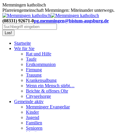
Zum
Memmingen katholisch
Inhalt
Pfarreiengemeinschaft Memmingen: Miteinander unterwegs.
springen
(08331) 92671-0
pg.memmingen@bistum-augsburg.de
Search:
Startseite
Wir für Sie
Rat und Hilfe
Taufe
Erstkommunion
Firmung
Trauung
Krankensalbung
Wenn ein Mensch stirbt…
Beichte & offenes Ohr
Cityseelsorge
Gemeinde aktiv
Memminger Evangeliar
Kinder
Jugend
Familien
Senioren