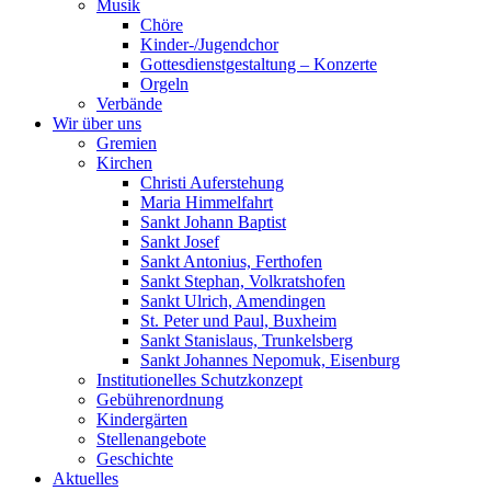
Musik
Chöre
Kinder-/Jugendchor
Gottesdienstgestaltung – Konzerte
Orgeln
Verbände
Wir über uns
Gremien
Kirchen
Christi Auferstehung
Maria Himmelfahrt
Sankt Johann Baptist
Sankt Josef
Sankt Antonius, Ferthofen
Sankt Stephan, Volkratshofen
Sankt Ulrich, Amendingen
St. Peter und Paul, Buxheim
Sankt Stanislaus, Trunkelsberg
Sankt Johannes Nepomuk, Eisenburg
Institutionelles Schutzkonzept
Gebührenordnung
Kindergärten
Stellenangebote
Geschichte
Aktuelles