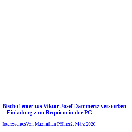
Bischof emeritus Viktor Josef Dammertz verstorben
– Einladung zum Requiem in der PG
Interessantes
Von
Maximilian Pöllner
2. März 2020