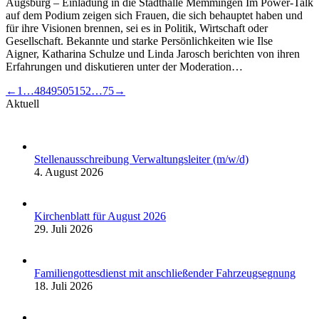
Augsburg – Einladung in die Stadthalle Memmingen Im Power-Talk
auf dem Podium zeigen sich Frauen, die sich behauptet haben und
für ihre Visionen brennen, sei es in Politik, Wirtschaft oder
Gesellschaft. Bekannte und starke Persönlichkeiten wie Ilse
Aigner, Katharina Schulze und Linda Jarosch berichten von ihren
Erfahrungen und diskutieren unter der Moderation…
←
1
…
48
49
50
51
52
…
75
→
Aktuell
Stellenausschreibung Verwaltungsleiter (m/w/d)
4. August 2026
Kirchenblatt für August 2026
29. Juli 2026
Familiengottesdienst mit anschließender Fahrzeugsegnung
18. Juli 2026