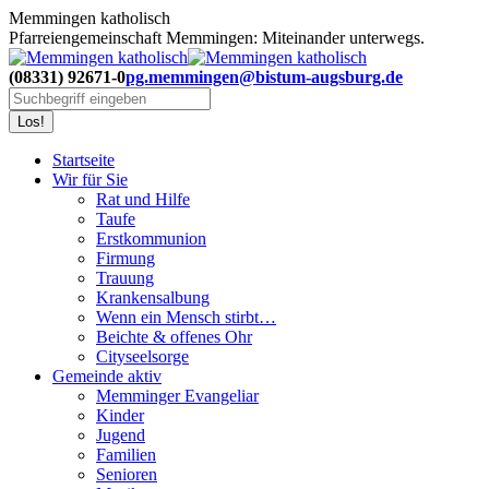
Zum
Memmingen katholisch
Inhalt
Pfarreiengemeinschaft Memmingen: Miteinander unterwegs.
springen
(08331) 92671-0
pg.memmingen@bistum-augsburg.de
Search:
Startseite
Wir für Sie
Rat und Hilfe
Taufe
Erstkommunion
Firmung
Trauung
Krankensalbung
Wenn ein Mensch stirbt…
Beichte & offenes Ohr
Cityseelsorge
Gemeinde aktiv
Memminger Evangeliar
Kinder
Jugend
Familien
Senioren