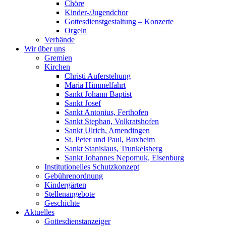
Chöre
Kinder-/Jugendchor
Gottesdienstgestaltung – Konzerte
Orgeln
Verbände
Wir über uns
Gremien
Kirchen
Christi Auferstehung
Maria Himmelfahrt
Sankt Johann Baptist
Sankt Josef
Sankt Antonius, Ferthofen
Sankt Stephan, Volkratshofen
Sankt Ulrich, Amendingen
St. Peter und Paul, Buxheim
Sankt Stanislaus, Trunkelsberg
Sankt Johannes Nepomuk, Eisenburg
Institutionelles Schutzkonzept
Gebührenordnung
Kindergärten
Stellenangebote
Geschichte
Aktuelles
Gottesdienstanzeiger