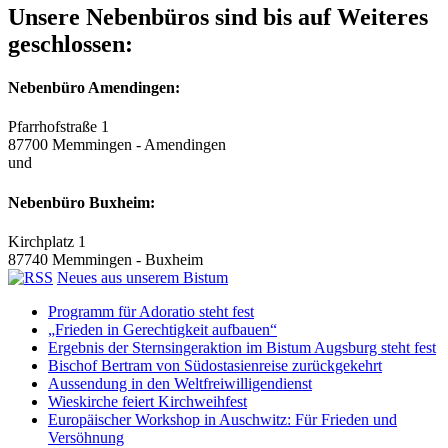
Unsere Nebenbüros sind bis auf Weiteres
geschlossen:
Nebenbüro Amendingen:
Pfarrhofstraße 1
87700 Memmingen - Amendingen
und
Nebenbüro Buxheim:
Kirchplatz 1
87740 Memmingen - Buxheim
Neues aus unserem Bistum
Programm für Adoratio steht fest
„Frieden in Gerechtigkeit aufbauen“
Ergebnis der Sternsingeraktion im Bistum Augsburg steht fest
Bischof Bertram von Südostasienreise zurückgekehrt
Aussendung in den Weltfreiwilligendienst
Wieskirche feiert Kirchweihfest
Europäischer Workshop in Auschwitz: Für Frieden und
Versöhnung