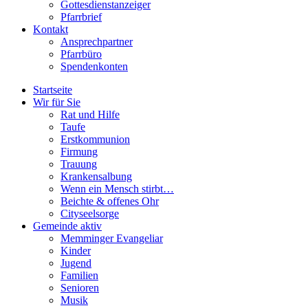
Gottesdienstanzeiger
Pfarrbrief
Kontakt
Ansprechpartner
Pfarrbüro
Spendenkonten
Startseite
Wir für Sie
Rat und Hilfe
Taufe
Erstkommunion
Firmung
Trauung
Krankensalbung
Wenn ein Mensch stirbt…
Beichte & offenes Ohr
Cityseelsorge
Gemeinde aktiv
Memminger Evangeliar
Kinder
Jugend
Familien
Senioren
Musik