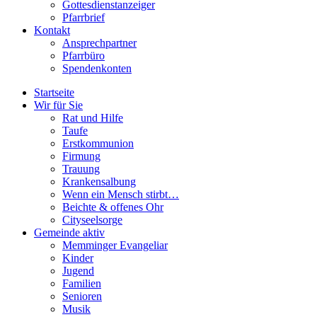
Gottesdienstanzeiger
Pfarrbrief
Kontakt
Ansprechpartner
Pfarrbüro
Spendenkonten
Startseite
Wir für Sie
Rat und Hilfe
Taufe
Erstkommunion
Firmung
Trauung
Krankensalbung
Wenn ein Mensch stirbt…
Beichte & offenes Ohr
Cityseelsorge
Gemeinde aktiv
Memminger Evangeliar
Kinder
Jugend
Familien
Senioren
Musik