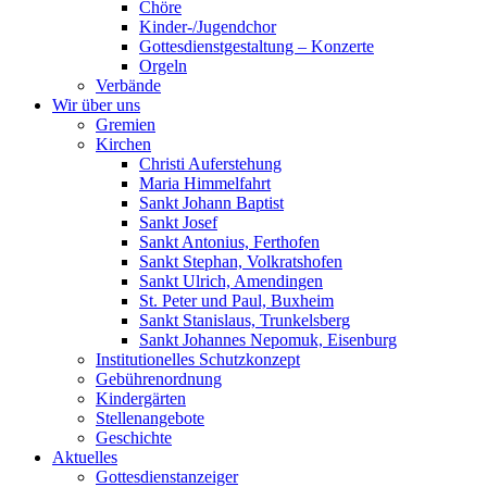
Chöre
Kinder-/Jugendchor
Gottesdienstgestaltung – Konzerte
Orgeln
Verbände
Wir über uns
Gremien
Kirchen
Christi Auferstehung
Maria Himmelfahrt
Sankt Johann Baptist
Sankt Josef
Sankt Antonius, Ferthofen
Sankt Stephan, Volkratshofen
Sankt Ulrich, Amendingen
St. Peter und Paul, Buxheim
Sankt Stanislaus, Trunkelsberg
Sankt Johannes Nepomuk, Eisenburg
Institutionelles Schutzkonzept
Gebührenordnung
Kindergärten
Stellenangebote
Geschichte
Aktuelles
Gottesdienstanzeiger