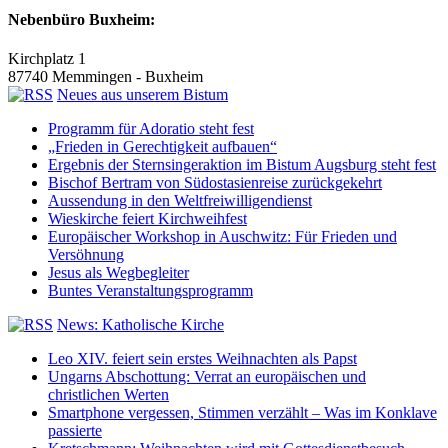
Nebenbüro Buxheim:
Kirchplatz 1
87740 Memmingen - Buxheim
Neues aus unserem Bistum
Programm für Adoratio steht fest
„Frieden in Gerechtigkeit aufbauen“
Ergebnis der Sternsingeraktion im Bistum Augsburg steht fest
Bischof Bertram von Südostasienreise zurückgekehrt
Aussendung in den Weltfreiwilligendienst
Wieskirche feiert Kirchweihfest
Europäischer Workshop in Auschwitz: Für Frieden und
Versöhnung
Jesus als Wegbegleiter
Buntes Veranstaltungsprogramm
News: Katholische Kirche
Leo XIV. feiert sein erstes Weihnachten als Papst
Ungarns Abschottung: Verrat an europäischen und
christlichen Werten
Smartphone vergessen, Stimmen verzählt – Was im Konklave
passierte