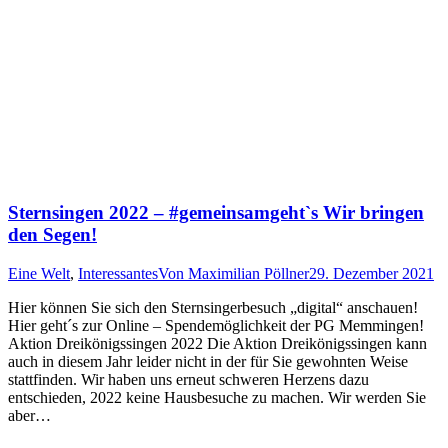
Sternsingen 2022 – #gemeinsamgeht`s Wir bringen
den Segen!
Eine Welt
,
Interessantes
Von
Maximilian Pöllner
29. Dezember 2021
Hier können Sie sich den Sternsingerbesuch „digital“ anschauen!
Hier geht´s zur Online – Spendemöglichkeit der PG Memmingen!
Aktion Dreikönigssingen 2022 Die Aktion Dreikönigssingen kann
auch in diesem Jahr leider nicht in der für Sie gewohnten Weise
stattfinden. Wir haben uns erneut schweren Herzens dazu
entschieden, 2022 keine Hausbesuche zu machen. Wir werden Sie
aber…