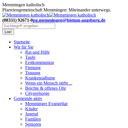
Zum
Memmingen katholisch
Inhalt
Pfarreiengemeinschaft Memmingen: Miteinander unterwegs.
springen
(08331) 92671-0
pg.memmingen@bistum-augsburg.de
Search:
Startseite
Wir für Sie
Rat und Hilfe
Taufe
Erstkommunion
Firmung
Trauung
Krankensalbung
Wenn ein Mensch stirbt…
Beichte & offenes Ohr
Cityseelsorge
Gemeinde aktiv
Memminger Evangeliar
Kinder
Jugend
Familien
Senioren