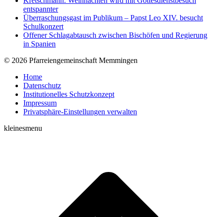
Kretschmann: Weihnachten wird mit Gottesdienstbesuch
entspannter
Überraschungsgast im Publikum – Papst Leo XIV. besucht
Schulkonzert
Offener Schlagabtausch zwischen Bischöfen und Regierung
in Spanien
© 2026 Pfarreiengemeinschaft Memmingen
Home
Datenschutz
Institutionelles Schutzkonzept
Impressum
Privatsphäre-Einstellungen verwalten
kleinesmenu
t
T