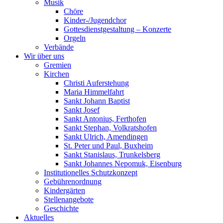
Musik
Chöre
Kinder-/Jugendchor
Gottesdienstgestaltung – Konzerte
Orgeln
Verbände
Wir über uns
Gremien
Kirchen
Christi Auferstehung
Maria Himmelfahrt
Sankt Johann Baptist
Sankt Josef
Sankt Antonius, Ferthofen
Sankt Stephan, Volkratshofen
Sankt Ulrich, Amendingen
St. Peter und Paul, Buxheim
Sankt Stanislaus, Trunkelsberg
Sankt Johannes Nepomuk, Eisenburg
Institutionelles Schutzkonzept
Gebührenordnung
Kindergärten
Stellenangebote
Geschichte
Aktuelles