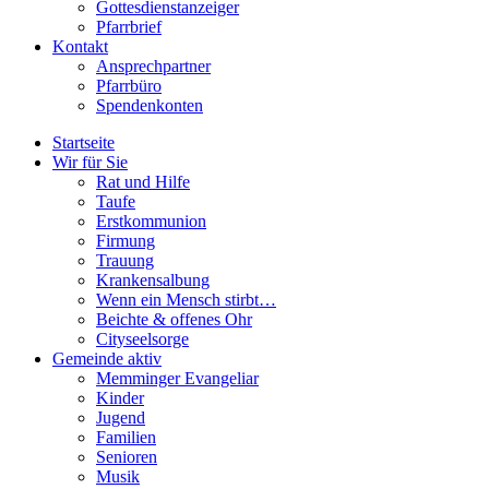
Gottesdienstanzeiger
Pfarrbrief
Kontakt
Ansprechpartner
Pfarrbüro
Spendenkonten
Startseite
Wir für Sie
Rat und Hilfe
Taufe
Erstkommunion
Firmung
Trauung
Krankensalbung
Wenn ein Mensch stirbt…
Beichte & offenes Ohr
Cityseelsorge
Gemeinde aktiv
Memminger Evangeliar
Kinder
Jugend
Familien
Senioren
Musik