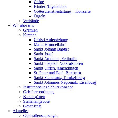
Chöre
Kinder-/Jugendchor
Gottesdienstgestaltung – Konzerte
Orgeln
Verbände
Wir über uns
Gremien
Kirchen
Christi Auferstehung
Maria Himmelfahrt
Sankt Johann Baptist
Sankt Josef
Sankt Antonius, Ferthofen
Sankt Stephan, Volkratshofen
Sankt Ulrich, Amendingen
St. Peter und Paul, Buxheim
Sankt Stanislaus, Trunkelsberg
Sankt Johannes Nepomuk, Eisenburg
Institutionelles Schutzkonzept
Gebührenordnung
Kindergärten
Stellenangebote
Geschichte
Aktuelles
Gottesdienstanzeiger