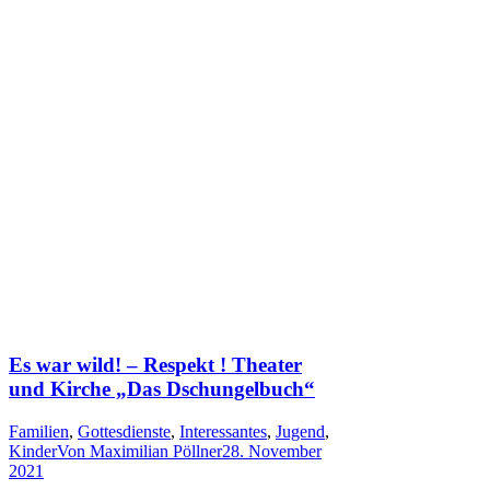
Es war wild! – Respekt ! Theater
und Kirche „Das Dschungelbuch“
Familien
,
Gottesdienste
,
Interessantes
,
Jugend
,
Kinder
Von
Maximilian Pöllner
28. November
2021