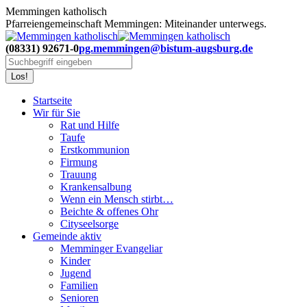
Zum
Memmingen katholisch
Inhalt
Pfarreiengemeinschaft Memmingen: Miteinander unterwegs.
springen
(08331) 92671-0
pg.memmingen@bistum-augsburg.de
Search:
Startseite
Wir für Sie
Rat und Hilfe
Taufe
Erstkommunion
Firmung
Trauung
Krankensalbung
Wenn ein Mensch stirbt…
Beichte & offenes Ohr
Cityseelsorge
Gemeinde aktiv
Memminger Evangeliar
Kinder
Jugend
Familien
Senioren