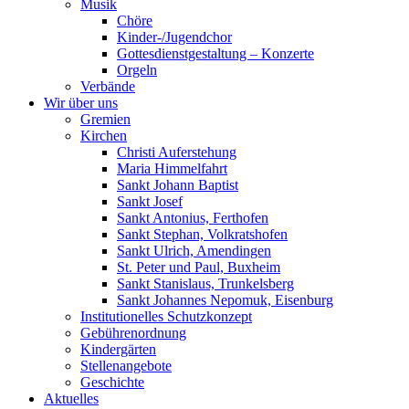
Musik
Chöre
Kinder-/Jugendchor
Gottesdienstgestaltung – Konzerte
Orgeln
Verbände
Wir über uns
Gremien
Kirchen
Christi Auferstehung
Maria Himmelfahrt
Sankt Johann Baptist
Sankt Josef
Sankt Antonius, Ferthofen
Sankt Stephan, Volkratshofen
Sankt Ulrich, Amendingen
St. Peter und Paul, Buxheim
Sankt Stanislaus, Trunkelsberg
Sankt Johannes Nepomuk, Eisenburg
Institutionelles Schutzkonzept
Gebührenordnung
Kindergärten
Stellenangebote
Geschichte
Aktuelles