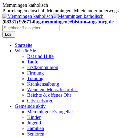
Zum
Memmingen katholisch
Inhalt
Pfarreiengemeinschaft Memmingen: Miteinander unterwegs.
springen
(08331) 92671-0
pg.memmingen@bistum-augsburg.de
Search:
Startseite
Wir für Sie
Rat und Hilfe
Taufe
Erstkommunion
Firmung
Trauung
Krankensalbung
Wenn ein Mensch stirbt…
Beichte & offenes Ohr
Cityseelsorge
Gemeinde aktiv
Memminger Evangeliar
Kinder
Jugend
Familien
Senioren