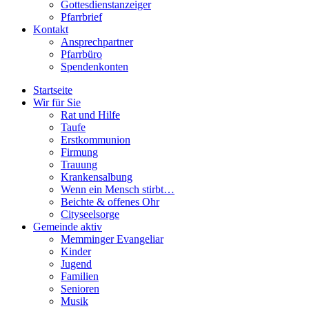
Gottesdienstanzeiger
Pfarrbrief
Kontakt
Ansprechpartner
Pfarrbüro
Spendenkonten
Startseite
Wir für Sie
Rat und Hilfe
Taufe
Erstkommunion
Firmung
Trauung
Krankensalbung
Wenn ein Mensch stirbt…
Beichte & offenes Ohr
Cityseelsorge
Gemeinde aktiv
Memminger Evangeliar
Kinder
Jugend
Familien
Senioren
Musik