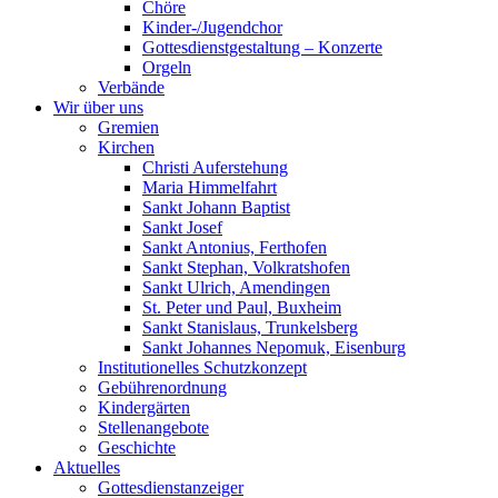
Chöre
Kinder-/Jugendchor
Gottesdienstgestaltung – Konzerte
Orgeln
Verbände
Wir über uns
Gremien
Kirchen
Christi Auferstehung
Maria Himmelfahrt
Sankt Johann Baptist
Sankt Josef
Sankt Antonius, Ferthofen
Sankt Stephan, Volkratshofen
Sankt Ulrich, Amendingen
St. Peter und Paul, Buxheim
Sankt Stanislaus, Trunkelsberg
Sankt Johannes Nepomuk, Eisenburg
Institutionelles Schutzkonzept
Gebührenordnung
Kindergärten
Stellenangebote
Geschichte
Aktuelles
Gottesdienstanzeiger