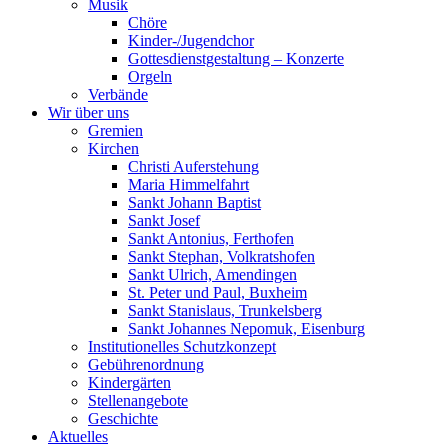
Musik
Chöre
Kinder-/Jugendchor
Gottesdienstgestaltung – Konzerte
Orgeln
Verbände
Wir über uns
Gremien
Kirchen
Christi Auferstehung
Maria Himmelfahrt
Sankt Johann Baptist
Sankt Josef
Sankt Antonius, Ferthofen
Sankt Stephan, Volkratshofen
Sankt Ulrich, Amendingen
St. Peter und Paul, Buxheim
Sankt Stanislaus, Trunkelsberg
Sankt Johannes Nepomuk, Eisenburg
Institutionelles Schutzkonzept
Gebührenordnung
Kindergärten
Stellenangebote
Geschichte
Aktuelles