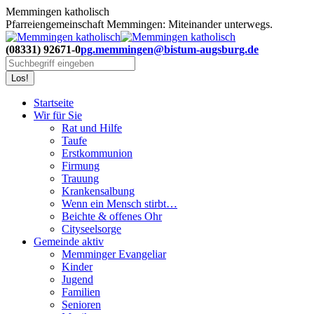
Zum
Memmingen katholisch
Inhalt
Pfarreiengemeinschaft Memmingen: Miteinander unterwegs.
springen
(08331) 92671-0
pg.memmingen@bistum-augsburg.de
Search:
Startseite
Wir für Sie
Rat und Hilfe
Taufe
Erstkommunion
Firmung
Trauung
Krankensalbung
Wenn ein Mensch stirbt…
Beichte & offenes Ohr
Cityseelsorge
Gemeinde aktiv
Memminger Evangeliar
Kinder
Jugend
Familien
Senioren