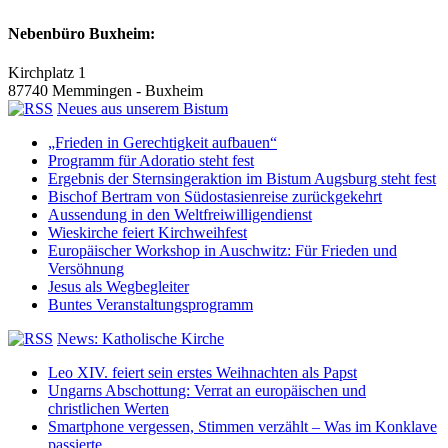
Nebenbüro Buxheim:
Kirchplatz 1
87740 Memmingen - Buxheim
Neues aus unserem Bistum
„Frieden in Gerechtigkeit aufbauen“
Programm für Adoratio steht fest
Ergebnis der Sternsingeraktion im Bistum Augsburg steht fest
Bischof Bertram von Südostasienreise zurückgekehrt
Aussendung in den Weltfreiwilligendienst
Wieskirche feiert Kirchweihfest
Europäischer Workshop in Auschwitz: Für Frieden und
Versöhnung
Jesus als Wegbegleiter
Buntes Veranstaltungsprogramm
News: Katholische Kirche
Leo XIV. feiert sein erstes Weihnachten als Papst
Ungarns Abschottung: Verrat an europäischen und
christlichen Werten
Smartphone vergessen, Stimmen verzählt – Was im Konklave
passierte