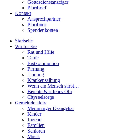
Gottesdienstanzeiger
Pfarrbrief
Kontakt
Ansprechpartner
Pfarrbüro
Spendenkonten
Startseite
Wir für Sie
Rat und Hilfe
Taufe
Erstkommunion
Firmung
Trauung
Krankensalbung
Wenn ein Mensch stirbt…
Beichte & offenes Ohr
Cityseelsorge
Gemeinde aktiv
Memminger Evangeliar
Kinder
Jugend
Familien
Senioren
Musik