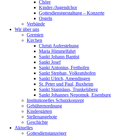
Chöre
Kinder-/Jugendchor
Gottesdienstgestaltung – Konzerte
Orgeln
Verbände
Wir über uns
Gremien
Kirchen
Christi Auferstehung
Maria Himmelfahrt
Sankt Johann Baptist
Sankt Josef
Sankt Antonius, Ferthofen
Sankt Stephan, Volkratshofen
Sankt Ulrich, Amendingen
St. Peter und Paul, Buxheim
Sankt Stanislaus, Trunkelsberg
Sankt Johannes Nepomuk, Eisenburg
Institutionelles Schutzkonzept
Gebührenordnung
Kindergärten
Stellenangebote
Geschichte
Aktuelles
Gottesdienstanzeiger