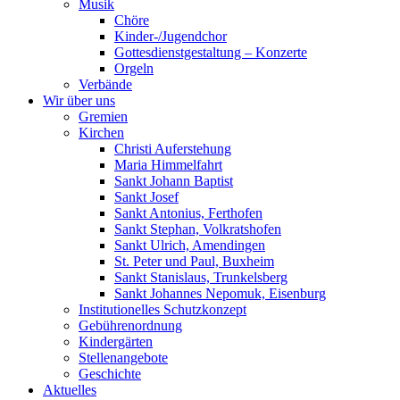
Musik
Chöre
Kinder-/Jugendchor
Gottesdienstgestaltung – Konzerte
Orgeln
Verbände
Wir über uns
Gremien
Kirchen
Christi Auferstehung
Maria Himmelfahrt
Sankt Johann Baptist
Sankt Josef
Sankt Antonius, Ferthofen
Sankt Stephan, Volkratshofen
Sankt Ulrich, Amendingen
St. Peter und Paul, Buxheim
Sankt Stanislaus, Trunkelsberg
Sankt Johannes Nepomuk, Eisenburg
Institutionelles Schutzkonzept
Gebührenordnung
Kindergärten
Stellenangebote
Geschichte
Aktuelles