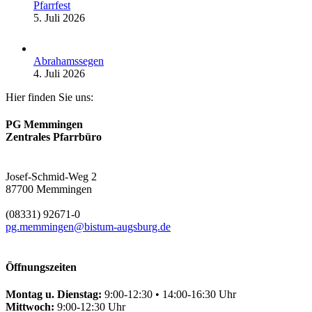
Pfarrfest
5. Juli 2026
Abrahamssegen
4. Juli 2026
Hier finden Sie uns:
PG Memmingen
Zentrales Pfarrbüro
Josef-Schmid-Weg 2
87700 Memmingen
(08331) 92671-0
pg.memmingen@bistum-augsburg.de
Öffnungszeiten
Montag u. Dienstag:
9:00-12:30 • 14:00-16:30 Uhr
Mittwoch:
9:00-12:30 Uhr