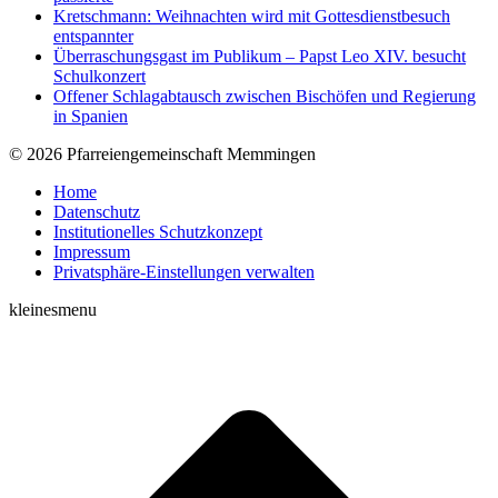
Kretschmann: Weihnachten wird mit Gottesdienstbesuch
entspannter
Überraschungsgast im Publikum – Papst Leo XIV. besucht
Schulkonzert
Offener Schlagabtausch zwischen Bischöfen und Regierung
in Spanien
© 2026 Pfarreiengemeinschaft Memmingen
Home
Datenschutz
Institutionelles Schutzkonzept
Impressum
Privatsphäre-Einstellungen verwalten
kleinesmenu
t
T