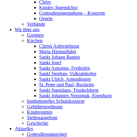
Chöre
Kinder-/Jugendchor
Gottesdienstgestaltung – Konzerte
Orgeln
Verbände
Wir über uns
Gremien
Kirchen
Christi Auferstehung
Maria Himmelfahrt
Sankt Johann Baptist
Sankt Josef
Sankt Antonius, Ferthofen
Sankt Stephan, Volkratshofen
Sankt Ulrich, Amendingen
St. Peter und Paul, Buxheim
Sankt Stanislaus, Trunkelsberg
Sankt Johannes Nepomuk, Eisenburg
Institutionelles Schutzkonzept
Gebührenordnung
Kindergärten
Stellenangebote
Geschichte
Aktuelles
Gottesdienstanzeiger