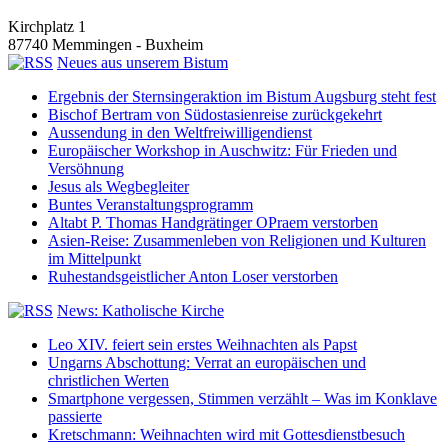
Kirchplatz 1
87740 Memmingen - Buxheim
Neues aus unserem Bistum
Ergebnis der Sternsingeraktion im Bistum Augsburg steht fest
Bischof Bertram von Südostasienreise zurückgekehrt
Aussendung in den Weltfreiwilligendienst
Europäischer Workshop in Auschwitz: Für Frieden und
Versöhnung
Jesus als Wegbegleiter
Buntes Veranstaltungsprogramm
Altabt P. Thomas Handgrätinger OPraem verstorben
Asien-Reise: Zusammenleben von Religionen und Kulturen
im Mittelpunkt
Ruhestandsgeistlicher Anton Loser verstorben
News: Katholische Kirche
Leo XIV. feiert sein erstes Weihnachten als Papst
Ungarns Abschottung: Verrat an europäischen und
christlichen Werten
Smartphone vergessen, Stimmen verzählt – Was im Konklave
passierte
Kretschmann: Weihnachten wird mit Gottesdienstbesuch