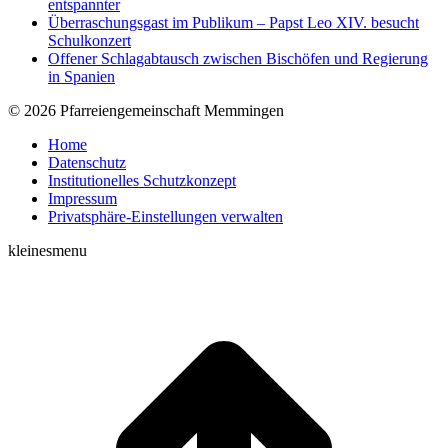
entspannter
Überraschungsgast im Publikum – Papst Leo XIV. besucht
Schulkonzert
Offener Schlagabtausch zwischen Bischöfen und Regierung
in Spanien
© 2026 Pfarreiengemeinschaft Memmingen
Home
Datenschutz
Institutionelles Schutzkonzept
Impressum
Privatsphäre-Einstellungen verwalten
kleinesmenu
t
T