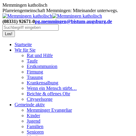
Zum
Memmingen katholisch
Inhalt
Pfarreiengemeinschaft Memmingen: Miteinander unterwegs.
springen
(08331) 92671-0
pg.memmingen@bistum-augsburg.de
Search:
Startseite
Wir für Sie
Rat und Hilfe
Taufe
Erstkommunion
Firmung
Trauung
Krankensalbung
Wenn ein Mensch stirbt…
Beichte & offenes Ohr
Cityseelsorge
Gemeinde aktiv
Memminger Evangeliar
Kinder
Jugend
Familien
Senioren