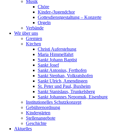
Musik
Chöre
Kinder-/Jugendchor
Gottesdienstgestaltung – Konzerte
Orgeln
Verbände
Wir über uns
Gremien
Kirchen
Christi Auferstehung
Maria Himmelfahrt
Sankt Johann Baptist
Sankt Josef
Sankt Antonius, Ferthofen
Sankt Stephan, Volkratshofen
Sankt Ulrich, Amendingen
St. Peter und Paul, Buxheim
Sankt Stanislaus, Trunkelsberg
Sankt Johannes Nepomuk, Eisenburg
Institutionelles Schutzkonzept
Gebührenordnung
Kindergärten
Stellenangebote
Geschichte
Aktuelles