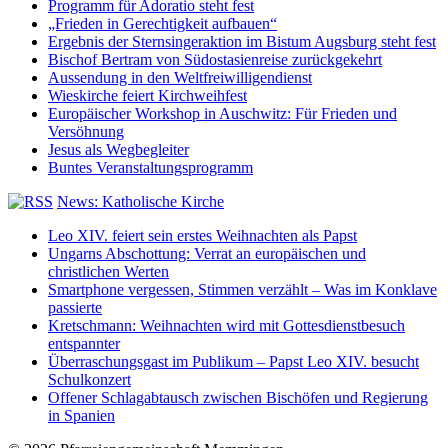
Programm für Adoratio steht fest
„Frieden in Gerechtigkeit aufbauen“
Ergebnis der Sternsingeraktion im Bistum Augsburg steht fest
Bischof Bertram von Südostasienreise zurückgekehrt
Aussendung in den Weltfreiwilligendienst
Wieskirche feiert Kirchweihfest
Europäischer Workshop in Auschwitz: Für Frieden und
Versöhnung
Jesus als Wegbegleiter
Buntes Veranstaltungsprogramm
News: Katholische Kirche
Leo XIV. feiert sein erstes Weihnachten als Papst
Ungarns Abschottung: Verrat an europäischen und
christlichen Werten
Smartphone vergessen, Stimmen verzählt – Was im Konklave
passierte
Kretschmann: Weihnachten wird mit Gottesdienstbesuch
entspannter
Überraschungsgast im Publikum – Papst Leo XIV. besucht
Schulkonzert
Offener Schlagabtausch zwischen Bischöfen und Regierung
in Spanien