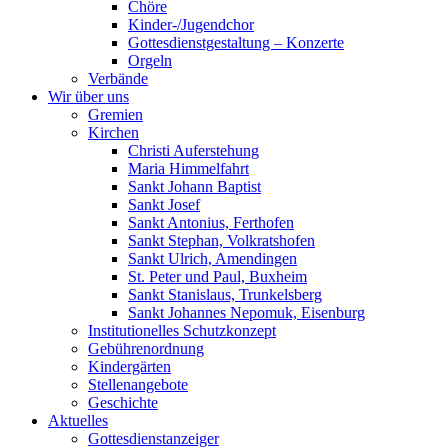
Chöre
Kinder-/Jugendchor
Gottesdienstgestaltung – Konzerte
Orgeln
Verbände
Wir über uns
Gremien
Kirchen
Christi Auferstehung
Maria Himmelfahrt
Sankt Johann Baptist
Sankt Josef
Sankt Antonius, Ferthofen
Sankt Stephan, Volkratshofen
Sankt Ulrich, Amendingen
St. Peter und Paul, Buxheim
Sankt Stanislaus, Trunkelsberg
Sankt Johannes Nepomuk, Eisenburg
Institutionelles Schutzkonzept
Gebührenordnung
Kindergärten
Stellenangebote
Geschichte
Aktuelles
Gottesdienstanzeiger