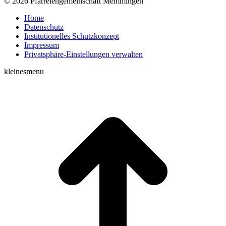
© 2026 Pfarreiengemeinschaft Memmingen
Home
Datenschutz
Institutionelles Schutzkonzept
Impressum
Privatsphäre-Einstellungen verwalten
kleinesmenu
t
T