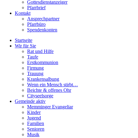
Gottesdienstanzeiger
Pfarrbrief
Kontakt
Ansprechpartner
Pfarrbüro
Spendenkonten
Startseite
Wir für Sie
Rat und Hilfe
Taufe
Erstkommunion
Firmung
Trauung
Krankensalbung
Wenn ein Mensch stirbt…
Beichte & offenes Ohr
Cityseelsorge
Gemeinde aktiv
Memminger Evangeliar
Kinder
Jugend
Familien
Senioren
Musik