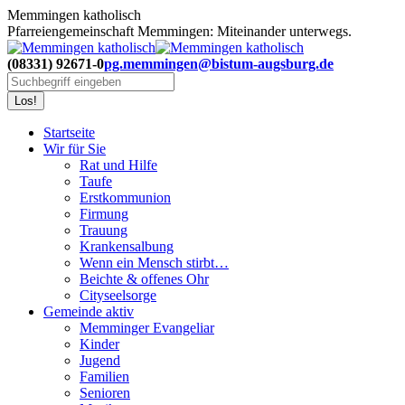
Zum
Memmingen katholisch
Inhalt
Pfarreiengemeinschaft Memmingen: Miteinander unterwegs.
springen
(08331) 92671-0
pg.memmingen@bistum-augsburg.de
Search:
Startseite
Wir für Sie
Rat und Hilfe
Taufe
Erstkommunion
Firmung
Trauung
Krankensalbung
Wenn ein Mensch stirbt…
Beichte & offenes Ohr
Cityseelsorge
Gemeinde aktiv
Memminger Evangeliar
Kinder
Jugend
Familien
Senioren