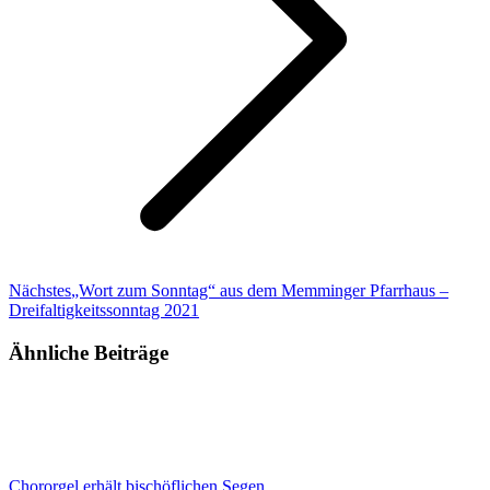
Nächster
Nächstes
„Wort zum Sonntag“ aus dem Memminger Pfarrhaus –
Beitrag:
Dreifaltigkeitssonntag 2021
Ähnliche Beiträge
Chororgel erhält bischöflichen Segen