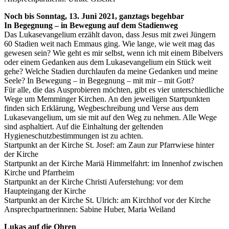
Noch bis Sonntag, 13. Juni 2021, ganztags begehbar
In Begegnung – in Bewegung auf dem Stadienweg
Das Lukasevangelium erzählt davon, dass Jesus mit zwei Jüngern
60 Stadien weit nach Emmaus ging. Wie lange, wie weit mag das
gewesen sein? Wie geht es mir selbst, wenn ich mit einem Bibelvers
oder einem Gedanken aus dem Lukasevangelium ein Stück weit
gehe? Welche Stadien durchlaufen da meine Gedanken und meine
Seele? In Bewegung – in Begegnung – mit mir – mit Gott?
Für alle, die das Ausprobieren möchten, gibt es vier unterschiedliche
Wege um Memminger Kirchen. An den jeweiligen Startpunkten
finden sich Erklärung, Wegbeschreibung und Verse aus dem
Lukasevangelium, um sie mit auf den Weg zu nehmen. Alle Wege
sind asphaltiert. Auf die Einhaltung der geltenden
Hygieneschutzbestimmungen ist zu achten.
Startpunkt an der Kirche St. Josef: am Zaun zur Pfarrwiese hinter
der Kirche
Startpunkt an der Kirche Mariä Himmelfahrt: im Innenhof zwischen
Kirche und Pfarrheim
Startpunkt an der Kirche Christi Auferstehung: vor dem
Haupteingang der Kirche
Startpunkt an der Kirche St. Ulrich: am Kirchhof vor der Kirche
Ansprechpartnerinnen: Sabine Huber, Maria Weiland
Lukas auf die Ohren