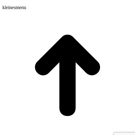
kleinesmenu
t
T