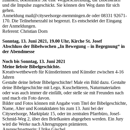
und die Impulse zugeschickt. Sie können den Weg dann für sich
gehen.
Anmeldung mail@cityseelsorge-memmingen.de oder 08331 92671-
170. Die Teilnehmerzahl ist begrenzt. Es entscheidet der Eingang
der Anmeldungen.
Referent: Christian Dorn
Sonntag, 13. Juni 2021, 19.00 Uhr, Kirche St. Josef
Abschluss der Bibelwochen „In Bewegung – in Begegnung“ in
der Abendmesse
Noch bis Sonntag, 13. Juni 2021
Meine liebste Bibelgeschichte.
Kreativwettbewerb für Künstlerinnen und Künstler zwischen 4-16
Jahren
Gestalte deine liebste Bibelgeschichte! Male ein Bild dazu. Gestalte
deine Bibelgeschichte mit Lego, Kuscheltieren, Naturmaterialien
oder was auch immer dir einfällt, oder stelle sie mit Freunden nach
und mach ein Foto davon.
Bilder und Fotos können mit Angabe vom Titel der Bibelgeschichte,
Name, Alter und Kontaktdaten bis zum 13. Juni bei der
Cityseelsorge, Marktplatz 15, oder im zentralen Pfarrbüro, Josef-
Schmid-Weg 2, über den Briefkasten abgegeben werden. Ein Jury
wird die Werke nach Altersgruppen prämieren.
Ansprechpartnerin: Ulrike Gischel