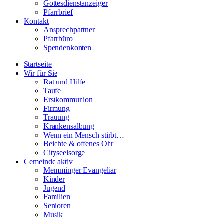
Gottesdienstanzeiger
Pfarrbrief
Kontakt
Ansprechpartner
Pfarrbüro
Spendenkonten
Startseite
Wir für Sie
Rat und Hilfe
Taufe
Erstkommunion
Firmung
Trauung
Krankensalbung
Wenn ein Mensch stirbt…
Beichte & offenes Ohr
Cityseelsorge
Gemeinde aktiv
Memminger Evangeliar
Kinder
Jugend
Familien
Senioren
Musik