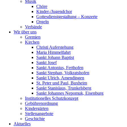
Musik
Chöre
Kinder-/Jugendchor
Gottesdienstgestaltung – Konzerte
Orgeln
Verbände
Wir über uns
Gremien
Kirchen
Christi Auferstehung
Maria Himmelfahrt
Sankt Johann Baptist
Sankt Josef
Sankt Antonius, Ferthofen
Sankt Stephan, Volkratshofen
Sankt Ulrich, Amendingen
St. Peter und Paul, Buxheim
Sankt Stanislaus, Trunkelsberg
Sankt Johannes Nepomuk, Eisenburg
Institutionelles Schutzkonzept
Gebührenordnung
Kindergärten
Stellenangebote
Geschichte
Aktuelles