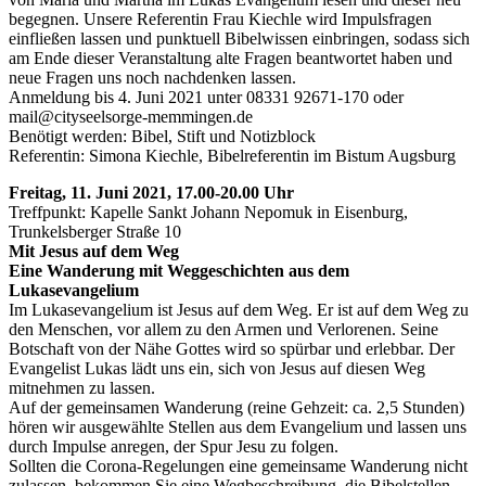
begegnen. Unsere Referentin Frau Kiechle wird Impulsfragen
einfließen lassen und punktuell Bibelwissen einbringen, sodass sich
am Ende dieser Veranstaltung alte Fragen beantwortet haben und
neue Fragen uns noch nachdenken lassen.
Anmeldung bis 4. Juni 2021 unter 08331 92671-170 oder
mail@cityseelsorge-memmingen.de
Benötigt werden: Bibel, Stift und Notizblock
Referentin: Simona Kiechle, Bibelreferentin im Bistum Augsburg
Freitag, 11. Juni 2021, 17.00-20.00 Uhr
Treffpunkt: Kapelle Sankt Johann Nepomuk in Eisenburg,
Trunkelsberger Straße 10
Mit Jesus auf dem Weg
Eine Wanderung mit Weggeschichten aus dem
Lukasevangelium
Im Lukasevangelium ist Jesus auf dem Weg. Er ist auf dem Weg zu
den Menschen, vor allem zu den Armen und Verlorenen. Seine
Botschaft von der Nähe Gottes wird so spürbar und erlebbar. Der
Evangelist Lukas lädt uns ein, sich von Jesus auf diesen Weg
mitnehmen zu lassen.
Auf der gemeinsamen Wanderung (reine Gehzeit: ca. 2,5 Stunden)
hören wir ausgewählte Stellen aus dem Evangelium und lassen uns
durch Impulse anregen, der Spur Jesu zu folgen.
Sollten die Corona-Regelungen eine gemeinsame Wanderung nicht
zulassen, bekommen Sie eine Wegbeschreibung, die Bibelstellen