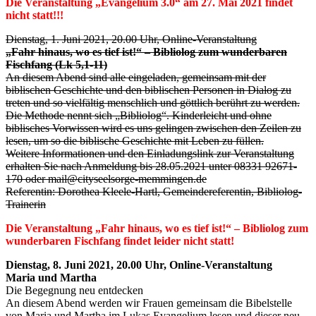
Die Veranstaltung „Evangelium 3.0“ am 27. Mai 2021 findet
nicht statt!!!
Dienstag, 1. Juni 2021, 20.00 Uhr, Online-Veranstaltung
„Fahr hinaus, wo es tief ist!“ – Bibliolog zum wunderbaren
Fischfang (Lk 5,1-11)
An diesem Abend sind alle eingeladen, gemeinsam mit der
biblischen Geschichte und den biblischen Personen in Dialog zu
treten und so vielfältig menschlich und göttlich berührt zu werden.
Die Methode nennt sich „Bibliolog“. Kinderleicht und ohne
biblisches Vorwissen wird es uns gelingen zwischen den Zeilen zu
lesen, um so die biblische Geschichte mit Leben zu füllen.
Weitere Informationen und den Einladungslink zur Veranstaltung
erhalten Sie nach Anmeldung bis 28.05.2021 unter 08331 92671-
170 oder mail@cityseelsorge-memmingen.de
Referentin: Dorothea Kleele-Hartl, Gemeindereferentin, Bibliolog-
Trainerin
Die Veranstaltung „Fahr hinaus, wo es tief ist!“ – Bibliolog zum
wunderbaren Fischfang findet leider nicht statt!
Dienstag, 8. Juni 2021, 20.00 Uhr, Online-Veranstaltung
Maria und Martha
Die Begegnung neu entdecken
An diesem Abend werden wir Frauen gemeinsam die Bibelstelle
von Maria und Martha im Lukas Evangelium lesen und dieser neu