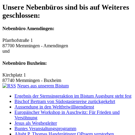
Unsere Nebenbüros sind bis auf Weiteres
geschlossen:
Nebenbüro Amendingen:
Pfarrhofstraße 1
87700 Memmingen - Amendingen
und
Nebenbüro Buxheim:
Kirchplatz 1
87740 Memmingen - Buxheim
Neues aus unserem Bistum
Ergebnis der Sternsingeraktion im Bistum Augsburg steht fest
Bischof Bertram von Südostasienreise zurückgekehrt
Aussendung in den Weltfreiwilligendienst
Europäischer Workshop in Auschwitz: Für Frieden und
Versöhnung
Jesus als Wegbegleiter
Buntes Veranstaltungsprogramm
Altabt P. Thomas Handgrätinger OPraem verstorben