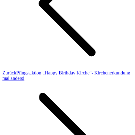
Vorheriger
Zurück
Pfingstaktion „Happy Birthday Kirche“- Kirchenerkundung
Beitrag:
mal anders!