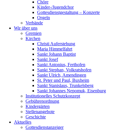
Chöre
Kinder-/Jugendchor
Gottesdienstgestaltung – Konzerte
Orgeln
Verbände
Wir über uns
Gremien
Kirchen
Christi Auferstehung
Maria Himmelfahrt
Sankt Johann Baptist
Sankt Josef
Sankt Antonius, Ferthofen
Sankt Stephan, Volkratshofen
Sankt Ulrich, Amendingen
St. Peter und Paul, Buxheim
Sankt Stanislaus, Trunkelsberg
Sankt Johannes Nepomuk, Eisenburg
Institutionelles Schutzkonzept
Gebührenordnung
Kindergärten
Stellenangebote
Geschichte
Aktuelles
Gottesdienstanzeiger