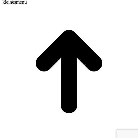
kleinesmenu
t
T