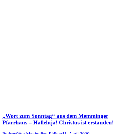
„Wort zum Sonntag“ aus dem Memminger
Pfarrhaus – Halleluja! Christus ist erstanden!
Podcast
Von
Maximilian Pöllner
11. April 2020