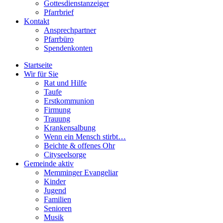
Gottesdienstanzeiger
Pfarrbrief
Kontakt
Ansprechpartner
Pfarrbüro
Spendenkonten
Startseite
Wir für Sie
Rat und Hilfe
Taufe
Erstkommunion
Firmung
Trauung
Krankensalbung
Wenn ein Mensch stirbt…
Beichte & offenes Ohr
Cityseelsorge
Gemeinde aktiv
Memminger Evangeliar
Kinder
Jugend
Familien
Senioren
Musik