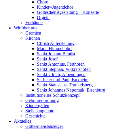
Chöre
Kinder-/Jugendchor
Gottesdienstgestaltung – Konzerte
Orgeln
Verbände
Wir über uns
Gremien
Kirchen
Christi Auferstehung
Maria Himmelfahrt
Sankt Johann Baptist
Sankt Josef
Sankt Antonius, Ferthofen
Sankt Stephan, Volkratshofen
Sankt Ulrich, Amendingen
St. Peter und Paul, Buxheim
Sankt Stanislaus, Trunkelsberg
Sankt Johannes Nepomuk, Eisenburg
Institutionelles Schutzkonzept
Gebührenordnung
Kindergärten
Stellenangebote
Geschichte
Aktuelles
Gottesdienstanzeiger