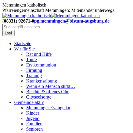
Zum
Memmingen katholisch
Inhalt
Pfarreiengemeinschaft Memmingen: Miteinander unterwegs.
springen
(08331) 92671-0
pg.memmingen@bistum-augsburg.de
Search:
Startseite
Wir für Sie
Rat und Hilfe
Taufe
Erstkommunion
Firmung
Trauung
Krankensalbung
Wenn ein Mensch stirbt…
Beichte & offenes Ohr
Cityseelsorge
Gemeinde aktiv
Memminger Evangeliar
Kinder
Jugend
Familien
Senioren