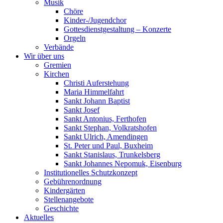
Musik
Chöre
Kinder-/Jugendchor
Gottesdienstgestaltung – Konzerte
Orgeln
Verbände
Wir über uns
Gremien
Kirchen
Christi Auferstehung
Maria Himmelfahrt
Sankt Johann Baptist
Sankt Josef
Sankt Antonius, Ferthofen
Sankt Stephan, Volkratshofen
Sankt Ulrich, Amendingen
St. Peter und Paul, Buxheim
Sankt Stanislaus, Trunkelsberg
Sankt Johannes Nepomuk, Eisenburg
Institutionelles Schutzkonzept
Gebührenordnung
Kindergärten
Stellenangebote
Geschichte
Aktuelles