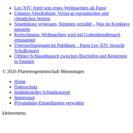
Leo XIV. feiert sein erstes Weihnachten als Papst
Ungarns Abschottung: Verrat an europäischen und
christlichen Werten
Smartphone vergessen, Stimmen verzählt – Was im Konklave
passierte
Kretschmann: Weihnachten wird mit Gottesdienstbesuch
entspannter
Überraschungsgast im Publikum – Papst Leo XIV. besucht
Schulkonzert
Offener Schlagabtausch zwischen Bischöfen und Regierung
in Spanien
© 2026 Pfarreiengemeinschaft Memmingen
Home
Datenschutz
Institutionelles Schutzkonzept
Impressum
Privatsphäre-Einstellungen verwalten
kleinesmenu
t
T