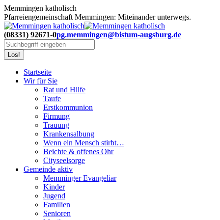
Zum
Memmingen katholisch
Inhalt
Pfarreiengemeinschaft Memmingen: Miteinander unterwegs.
springen
(08331) 92671-0
pg.memmingen@bistum-augsburg.de
Search:
Startseite
Wir für Sie
Rat und Hilfe
Taufe
Erstkommunion
Firmung
Trauung
Krankensalbung
Wenn ein Mensch stirbt…
Beichte & offenes Ohr
Cityseelsorge
Gemeinde aktiv
Memminger Evangeliar
Kinder
Jugend
Familien
Senioren