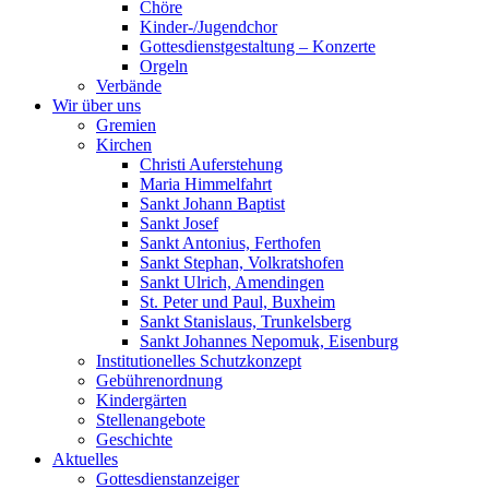
Chöre
Kinder-/Jugendchor
Gottesdienstgestaltung – Konzerte
Orgeln
Verbände
Wir über uns
Gremien
Kirchen
Christi Auferstehung
Maria Himmelfahrt
Sankt Johann Baptist
Sankt Josef
Sankt Antonius, Ferthofen
Sankt Stephan, Volkratshofen
Sankt Ulrich, Amendingen
St. Peter und Paul, Buxheim
Sankt Stanislaus, Trunkelsberg
Sankt Johannes Nepomuk, Eisenburg
Institutionelles Schutzkonzept
Gebührenordnung
Kindergärten
Stellenangebote
Geschichte
Aktuelles
Gottesdienstanzeiger