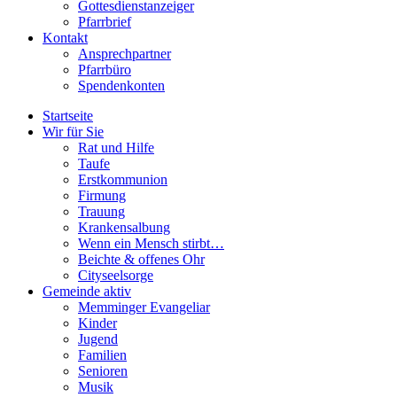
Gottesdienstanzeiger
Pfarrbrief
Kontakt
Ansprechpartner
Pfarrbüro
Spendenkonten
Startseite
Wir für Sie
Rat und Hilfe
Taufe
Erstkommunion
Firmung
Trauung
Krankensalbung
Wenn ein Mensch stirbt…
Beichte & offenes Ohr
Cityseelsorge
Gemeinde aktiv
Memminger Evangeliar
Kinder
Jugend
Familien
Senioren
Musik