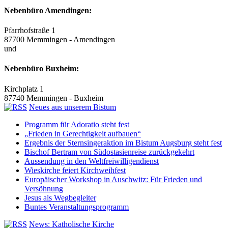
Nebenbüro Amendingen:
Pfarrhofstraße 1
87700 Memmingen - Amendingen
und
Nebenbüro Buxheim:
Kirchplatz 1
87740 Memmingen - Buxheim
Neues aus unserem Bistum
Programm für Adoratio steht fest
„Frieden in Gerechtigkeit aufbauen“
Ergebnis der Sternsingeraktion im Bistum Augsburg steht fest
Bischof Bertram von Südostasienreise zurückgekehrt
Aussendung in den Weltfreiwilligendienst
Wieskirche feiert Kirchweihfest
Europäischer Workshop in Auschwitz: Für Frieden und
Versöhnung
Jesus als Wegbegleiter
Buntes Veranstaltungsprogramm
News: Katholische Kirche