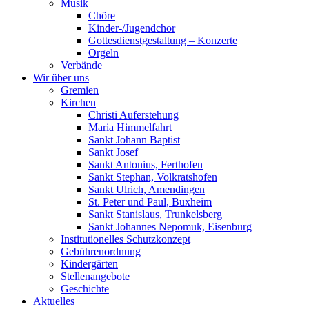
Musik
Chöre
Kinder-/Jugendchor
Gottesdienstgestaltung – Konzerte
Orgeln
Verbände
Wir über uns
Gremien
Kirchen
Christi Auferstehung
Maria Himmelfahrt
Sankt Johann Baptist
Sankt Josef
Sankt Antonius, Ferthofen
Sankt Stephan, Volkratshofen
Sankt Ulrich, Amendingen
St. Peter und Paul, Buxheim
Sankt Stanislaus, Trunkelsberg
Sankt Johannes Nepomuk, Eisenburg
Institutionelles Schutzkonzept
Gebührenordnung
Kindergärten
Stellenangebote
Geschichte
Aktuelles