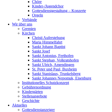
Chöre
Kinder-/Jugendchor
Gottesdienstgestaltung – Konzerte
Orgeln
Verbände
Wir über uns
Gremien
Kirchen
Christi Auferstehung
Maria Himmelfahrt
Sankt Johann Baptist
Sankt Josef
Sankt Antonius, Ferthofen
Sankt Stephan, Volkratshofen
Sankt Ulrich, Amendingen
St. Peter und Paul, Buxheim
Sankt Stanislaus, Trunkelsberg
Sankt Johannes Nepomuk, Eisenburg
Institutionelles Schutzkonzept
Gebührenordnung
Kindergärten
Stellenangebote
Geschichte
Aktuelles
Gottesdienstanzeiger