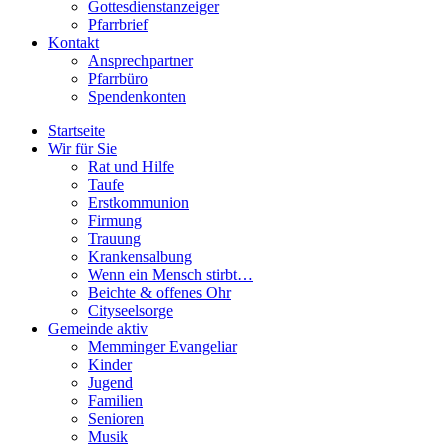
Gottesdienstanzeiger
Pfarrbrief
Kontakt
Ansprechpartner
Pfarrbüro
Spendenkonten
Startseite
Wir für Sie
Rat und Hilfe
Taufe
Erstkommunion
Firmung
Trauung
Krankensalbung
Wenn ein Mensch stirbt…
Beichte & offenes Ohr
Cityseelsorge
Gemeinde aktiv
Memminger Evangeliar
Kinder
Jugend
Familien
Senioren
Musik