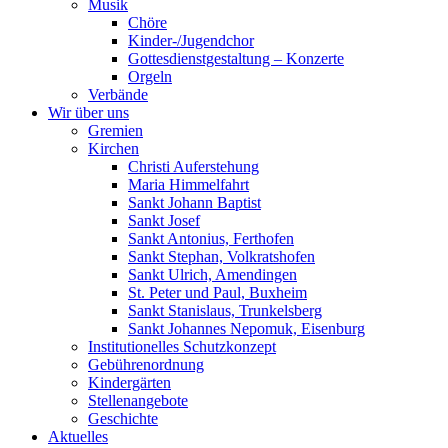
Musik
Chöre
Kinder-/Jugendchor
Gottesdienstgestaltung – Konzerte
Orgeln
Verbände
Wir über uns
Gremien
Kirchen
Christi Auferstehung
Maria Himmelfahrt
Sankt Johann Baptist
Sankt Josef
Sankt Antonius, Ferthofen
Sankt Stephan, Volkratshofen
Sankt Ulrich, Amendingen
St. Peter und Paul, Buxheim
Sankt Stanislaus, Trunkelsberg
Sankt Johannes Nepomuk, Eisenburg
Institutionelles Schutzkonzept
Gebührenordnung
Kindergärten
Stellenangebote
Geschichte
Aktuelles