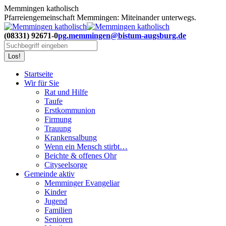
Zum
Memmingen katholisch
Inhalt
Pfarreiengemeinschaft Memmingen: Miteinander unterwegs.
springen
(08331) 92671-0
pg.memmingen@bistum-augsburg.de
Search:
Startseite
Wir für Sie
Rat und Hilfe
Taufe
Erstkommunion
Firmung
Trauung
Krankensalbung
Wenn ein Mensch stirbt…
Beichte & offenes Ohr
Cityseelsorge
Gemeinde aktiv
Memminger Evangeliar
Kinder
Jugend
Familien
Senioren