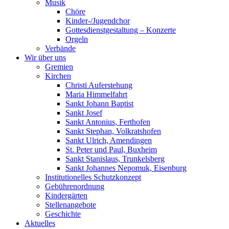
Musik
Chöre
Kinder-/Jugendchor
Gottesdienstgestaltung – Konzerte
Orgeln
Verbände
Wir über uns
Gremien
Kirchen
Christi Auferstehung
Maria Himmelfahrt
Sankt Johann Baptist
Sankt Josef
Sankt Antonius, Ferthofen
Sankt Stephan, Volkratshofen
Sankt Ulrich, Amendingen
St. Peter und Paul, Buxheim
Sankt Stanislaus, Trunkelsberg
Sankt Johannes Nepomuk, Eisenburg
Institutionelles Schutzkonzept
Gebührenordnung
Kindergärten
Stellenangebote
Geschichte
Aktuelles