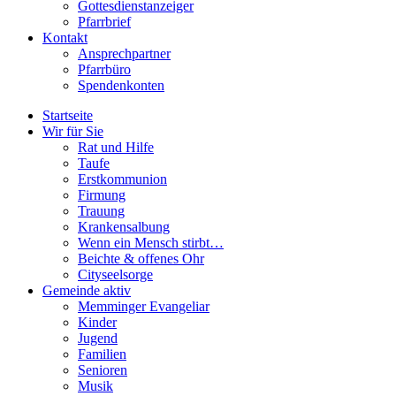
Gottesdienstanzeiger
Pfarrbrief
Kontakt
Ansprechpartner
Pfarrbüro
Spendenkonten
Startseite
Wir für Sie
Rat und Hilfe
Taufe
Erstkommunion
Firmung
Trauung
Krankensalbung
Wenn ein Mensch stirbt…
Beichte & offenes Ohr
Cityseelsorge
Gemeinde aktiv
Memminger Evangeliar
Kinder
Jugend
Familien
Senioren
Musik