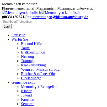
Zum
Memmingen katholisch
Inhalt
Pfarreiengemeinschaft Memmingen: Miteinander unterwegs.
springen
(08331) 92671-0
pg.memmingen@bistum-augsburg.de
Search:
Startseite
Wir für Sie
Rat und Hilfe
Taufe
Erstkommunion
Firmung
Trauung
Krankensalbung
Wenn ein Mensch stirbt…
Beichte & offenes Ohr
Cityseelsorge
Gemeinde aktiv
Memminger Evangeliar
Kinder
Jugend
Familien
Senioren