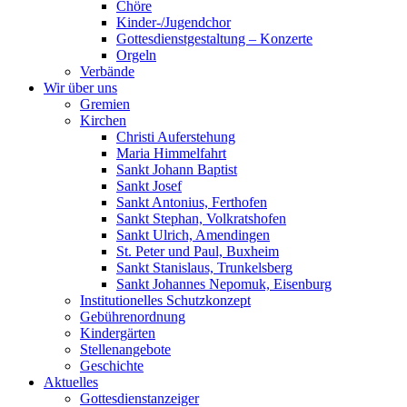
Chöre
Kinder-/Jugendchor
Gottesdienstgestaltung – Konzerte
Orgeln
Verbände
Wir über uns
Gremien
Kirchen
Christi Auferstehung
Maria Himmelfahrt
Sankt Johann Baptist
Sankt Josef
Sankt Antonius, Ferthofen
Sankt Stephan, Volkratshofen
Sankt Ulrich, Amendingen
St. Peter und Paul, Buxheim
Sankt Stanislaus, Trunkelsberg
Sankt Johannes Nepomuk, Eisenburg
Institutionelles Schutzkonzept
Gebührenordnung
Kindergärten
Stellenangebote
Geschichte
Aktuelles
Gottesdienstanzeiger