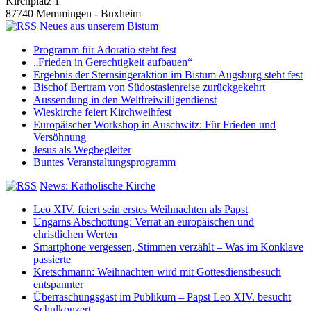
Kirchplatz 1
87740 Memmingen - Buxheim
Neues aus unserem Bistum
Programm für Adoratio steht fest
„Frieden in Gerechtigkeit aufbauen“
Ergebnis der Sternsingeraktion im Bistum Augsburg steht fest
Bischof Bertram von Südostasienreise zurückgekehrt
Aussendung in den Weltfreiwilligendienst
Wieskirche feiert Kirchweihfest
Europäischer Workshop in Auschwitz: Für Frieden und
Versöhnung
Jesus als Wegbegleiter
Buntes Veranstaltungsprogramm
News: Katholische Kirche
Leo XIV. feiert sein erstes Weihnachten als Papst
Ungarns Abschottung: Verrat an europäischen und
christlichen Werten
Smartphone vergessen, Stimmen verzählt – Was im Konklave
passierte
Kretschmann: Weihnachten wird mit Gottesdienstbesuch
entspannter
Überraschungsgast im Publikum – Papst Leo XIV. besucht
Schulkonzert