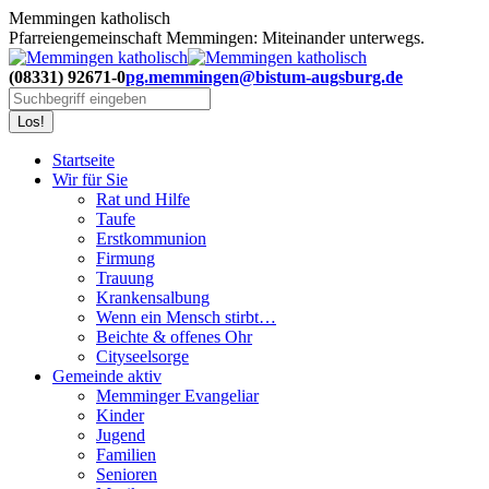
Zum
Memmingen katholisch
Inhalt
Pfarreiengemeinschaft Memmingen: Miteinander unterwegs.
springen
(08331) 92671-0
pg.memmingen@bistum-augsburg.de
Search:
Startseite
Wir für Sie
Rat und Hilfe
Taufe
Erstkommunion
Firmung
Trauung
Krankensalbung
Wenn ein Mensch stirbt…
Beichte & offenes Ohr
Cityseelsorge
Gemeinde aktiv
Memminger Evangeliar
Kinder
Jugend
Familien
Senioren