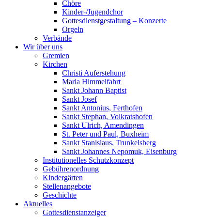
Chöre
Kinder-/Jugendchor
Gottesdienstgestaltung – Konzerte
Orgeln
Verbände
Wir über uns
Gremien
Kirchen
Christi Auferstehung
Maria Himmelfahrt
Sankt Johann Baptist
Sankt Josef
Sankt Antonius, Ferthofen
Sankt Stephan, Volkratshofen
Sankt Ulrich, Amendingen
St. Peter und Paul, Buxheim
Sankt Stanislaus, Trunkelsberg
Sankt Johannes Nepomuk, Eisenburg
Institutionelles Schutzkonzept
Gebührenordnung
Kindergärten
Stellenangebote
Geschichte
Aktuelles
Gottesdienstanzeiger