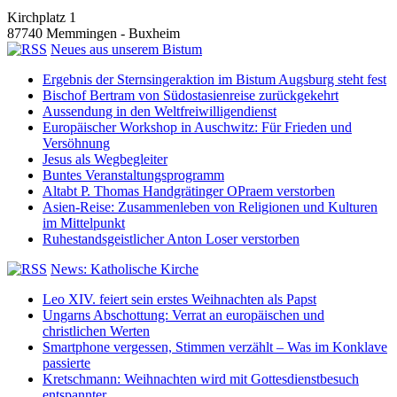
Kirchplatz 1
87740 Memmingen - Buxheim
Neues aus unserem Bistum
Ergebnis der Sternsingeraktion im Bistum Augsburg steht fest
Bischof Bertram von Südostasienreise zurückgekehrt
Aussendung in den Weltfreiwilligendienst
Europäischer Workshop in Auschwitz: Für Frieden und
Versöhnung
Jesus als Wegbegleiter
Buntes Veranstaltungsprogramm
Altabt P. Thomas Handgrätinger OPraem verstorben
Asien-Reise: Zusammenleben von Religionen und Kulturen
im Mittelpunkt
Ruhestandsgeistlicher Anton Loser verstorben
News: Katholische Kirche
Leo XIV. feiert sein erstes Weihnachten als Papst
Ungarns Abschottung: Verrat an europäischen und
christlichen Werten
Smartphone vergessen, Stimmen verzählt – Was im Konklave
passierte
Kretschmann: Weihnachten wird mit Gottesdienstbesuch
entspannter