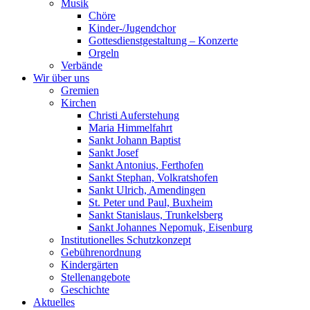
Musik
Chöre
Kinder-/Jugendchor
Gottesdienstgestaltung – Konzerte
Orgeln
Verbände
Wir über uns
Gremien
Kirchen
Christi Auferstehung
Maria Himmelfahrt
Sankt Johann Baptist
Sankt Josef
Sankt Antonius, Ferthofen
Sankt Stephan, Volkratshofen
Sankt Ulrich, Amendingen
St. Peter und Paul, Buxheim
Sankt Stanislaus, Trunkelsberg
Sankt Johannes Nepomuk, Eisenburg
Institutionelles Schutzkonzept
Gebührenordnung
Kindergärten
Stellenangebote
Geschichte
Aktuelles