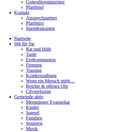
Gottesdienstanzeiger
Pfarrbrief
Kontakt
Ansprechpartner
Pfarrbüro
Spendenkonten
Startseite
Wir für Sie
Rat und Hilfe
Taufe
Erstkommunion
Firmung
Trauung
Krankensalbung
Wenn ein Mensch stirbt…
Beichte & offenes Ohr
Cityseelsorge
Gemeinde aktiv
Memminger Evangeliar
Kinder
Jugend
Familien
Senioren
Musik