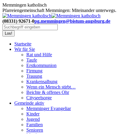
Zum
Memmingen katholisch
Inhalt
Pfarreiengemeinschaft Memmingen: Miteinander unterwegs.
springen
(08331) 92671-0
pg.memmingen@bistum-augsburg.de
Search:
Startseite
Wir für Sie
Rat und Hilfe
Taufe
Erstkommunion
Firmung
Trauung
Krankensalbung
Wenn ein Mensch stirbt…
Beichte & offenes Ohr
Cityseelsorge
Gemeinde aktiv
Memminger Evangeliar
Kinder
Jugend
Familien
Senioren