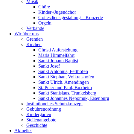
Musik
Chöre
Kinder-/Jugendchor
Gottesdienstgestaltung – Konzerte
Orgeln
Verbände
Wir über uns
Gremien
Kirchen
Christi Auferstehung
Maria Himmelfahrt
Sankt Johann Baptist
Sankt Josef
Sankt Antonius, Ferthofen
Sankt Stephan, Volkratshofen
Sankt Ulrich, Amendingen
St. Peter und Paul, Buxheim
Sankt Stanislaus, Trunkelsberg
Sankt Johannes Nepomuk, Eisenburg
Institutionelles Schutzkonzept
Gebührenordnung
Kindergärten
Stellenangebote
Geschichte
Aktuelles