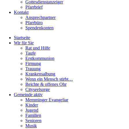
Gottesdienstanzeiger
Pfarrbrief
Kontakt
Ansprechpartner
Pfarrbüro
Spendenkonten
Startseite
Wir für Sie
Rat und Hilfe
Taufe
Erstkommunion
Firmung
Trauung
Krankensalbung
Wenn ein Mensch stirbt…
Beichte & offenes Ohr
Cityseelsorge
Gemeinde aktiv
Memminger Evangeliar
Kinder
Jugend
Familien
Senioren
Musik