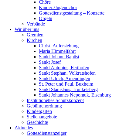
Chöre
Kinder-/Jugendchor
Gottesdienstgestaltung – Konzerte
Orgeln
Verbände
Wir über uns
Gremien
Kirchen
Christi Auferstehung
Maria Himmelfahrt
Sankt Johann Baptist
Sankt Josef
Sankt Antonius, Ferthofen
Sankt Stephan, Volkratshofen
Sankt Ulrich, Amendingen
St. Peter und Paul, Buxheim
Sankt Stanislaus, Trunkelsberg
Sankt Johannes Nepomuk, Eisenburg
Institutionelles Schutzkonzept
Gebührenordnung
Kindergärten
Stellenangebote
Geschichte
Aktuelles
Gottesdienstanzeiger