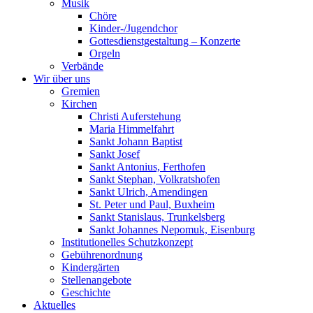
Musik
Chöre
Kinder-/Jugendchor
Gottesdienstgestaltung – Konzerte
Orgeln
Verbände
Wir über uns
Gremien
Kirchen
Christi Auferstehung
Maria Himmelfahrt
Sankt Johann Baptist
Sankt Josef
Sankt Antonius, Ferthofen
Sankt Stephan, Volkratshofen
Sankt Ulrich, Amendingen
St. Peter und Paul, Buxheim
Sankt Stanislaus, Trunkelsberg
Sankt Johannes Nepomuk, Eisenburg
Institutionelles Schutzkonzept
Gebührenordnung
Kindergärten
Stellenangebote
Geschichte
Aktuelles