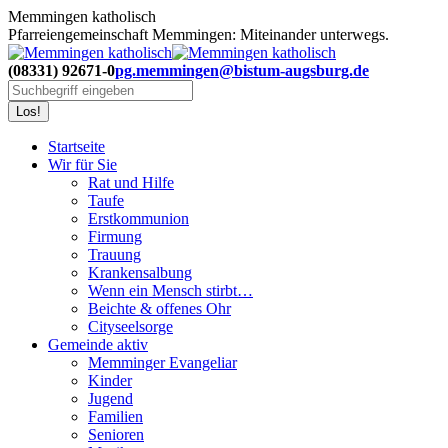
Zum
Memmingen katholisch
Inhalt
Pfarreiengemeinschaft Memmingen: Miteinander unterwegs.
springen
(08331) 92671-0
pg.memmingen@bistum-augsburg.de
Search:
Startseite
Wir für Sie
Rat und Hilfe
Taufe
Erstkommunion
Firmung
Trauung
Krankensalbung
Wenn ein Mensch stirbt…
Beichte & offenes Ohr
Cityseelsorge
Gemeinde aktiv
Memminger Evangeliar
Kinder
Jugend
Familien
Senioren