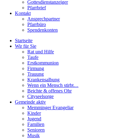
Gottesdienstanzeiger
Pfarrbrief
Kontakt
Ansprechpartner
Pfarrbüro
Spendenkonten
Startseite
Wir für Sie
Rat und Hilfe
Taufe
Erstkommunion
Firmung
Trauung
Krankensalbung
Wenn ein Mensch stirbt…
Beichte & offenes Ohr
Cityseelsorge
Gemeinde aktiv
Memminger Evangeliar
Kinder
Jugend
Familien
Senioren
Musik