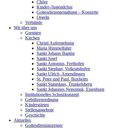
Chöre
Kinder-/Jugendchor
Gottesdienstgestaltung – Konzerte
Orgeln
Verbände
Wir über uns
Gremien
Kirchen
Christi Auferstehung
Maria Himmelfahrt
Sankt Johann Baptist
Sankt Josef
Sankt Antonius, Ferthofen
Sankt Stephan, Volkratshofen
Sankt Ulrich, Amendingen
St. Peter und Paul, Buxheim
Sankt Stanislaus, Trunkelsberg
Sankt Johannes Nepomuk, Eisenburg
Institutionelles Schutzkonzept
Gebührenordnung
Kindergärten
Stellenangebote
Geschichte
Aktuelles
Gottesdienstanzeiger