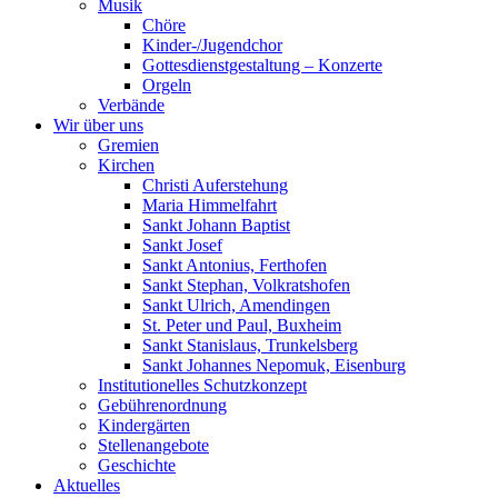
Musik
Chöre
Kinder-/Jugendchor
Gottesdienstgestaltung – Konzerte
Orgeln
Verbände
Wir über uns
Gremien
Kirchen
Christi Auferstehung
Maria Himmelfahrt
Sankt Johann Baptist
Sankt Josef
Sankt Antonius, Ferthofen
Sankt Stephan, Volkratshofen
Sankt Ulrich, Amendingen
St. Peter und Paul, Buxheim
Sankt Stanislaus, Trunkelsberg
Sankt Johannes Nepomuk, Eisenburg
Institutionelles Schutzkonzept
Gebührenordnung
Kindergärten
Stellenangebote
Geschichte
Aktuelles