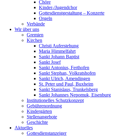
Chöre
Kinder-/Jugendchor
Gottesdienstgestaltung – Konzerte
Orgeln
Verbände
Wir über uns
Gremien
Kirchen
Christi Auferstehung
Maria Himmelfahrt
Sankt Johann Baptist
Sankt Josef
Sankt Antonius, Ferthofen
Sankt Stephan, Volkratshofen
Sankt Ulrich, Amendingen
St. Peter und Paul, Buxheim
Sankt Stanislaus, Trunkelsberg
Sankt Johannes Nepomuk, Eisenburg
Institutionelles Schutzkonzept
Gebührenordnung
Kindergärten
Stellenangebote
Geschichte
Aktuelles
Gottesdienstanzeiger