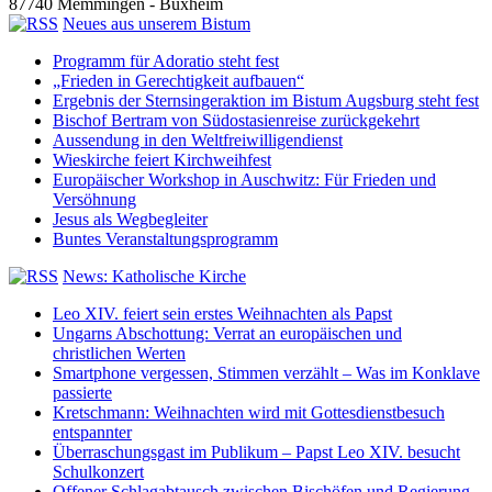
87740 Memmingen - Buxheim
Neues aus unserem Bistum
Programm für Adoratio steht fest
„Frieden in Gerechtigkeit aufbauen“
Ergebnis der Sternsingeraktion im Bistum Augsburg steht fest
Bischof Bertram von Südostasienreise zurückgekehrt
Aussendung in den Weltfreiwilligendienst
Wieskirche feiert Kirchweihfest
Europäischer Workshop in Auschwitz: Für Frieden und
Versöhnung
Jesus als Wegbegleiter
Buntes Veranstaltungsprogramm
News: Katholische Kirche
Leo XIV. feiert sein erstes Weihnachten als Papst
Ungarns Abschottung: Verrat an europäischen und
christlichen Werten
Smartphone vergessen, Stimmen verzählt – Was im Konklave
passierte
Kretschmann: Weihnachten wird mit Gottesdienstbesuch
entspannter
Überraschungsgast im Publikum – Papst Leo XIV. besucht
Schulkonzert
Offener Schlagabtausch zwischen Bischöfen und Regierung