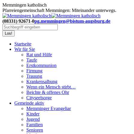
Zum
Memmingen katholisch
Inhalt
Pfarreiengemeinschaft Memmingen: Miteinander unterwegs.
springen
(08331) 92671-0
pg.memmingen@bistum-augsburg.de
Search:
Startseite
Wir für Sie
Rat und Hilfe
Taufe
Erstkommunion
Firmung
Trauung
Krankensalbung
Wenn ein Mensch stirbt…
Beichte & offenes Ohr
Cityseelsorge
Gemeinde aktiv
Memminger Evangeliar
Kinder
Jugend
Familien
Senioren