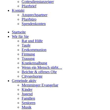
Gottesdienstanzeiger
Pfarrbrief
Kontakt
Ansprechpartner
Pfarrbüro
Spendenkonten
Startseite
Wir für Sie
Rat und Hilfe
Taufe
Erstkommunion
Firmung
Trauung
Krankensalbung
Wenn ein Mensch stirbt…
Beichte & offenes Ohr
Cityseelsorge
Gemeinde aktiv
Memminger Evangeliar
Kinder
Jugend
Familien
Senioren
Musik