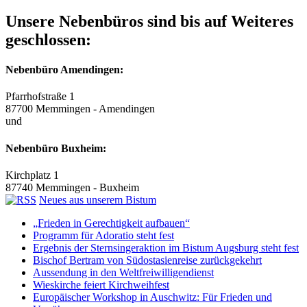
Unsere Nebenbüros sind bis auf Weiteres
geschlossen:
Nebenbüro Amendingen:
Pfarrhofstraße 1
87700 Memmingen - Amendingen
und
Nebenbüro Buxheim:
Kirchplatz 1
87740 Memmingen - Buxheim
Neues aus unserem Bistum
„Frieden in Gerechtigkeit aufbauen“
Programm für Adoratio steht fest
Ergebnis der Sternsingeraktion im Bistum Augsburg steht fest
Bischof Bertram von Südostasienreise zurückgekehrt
Aussendung in den Weltfreiwilligendienst
Wieskirche feiert Kirchweihfest
Europäischer Workshop in Auschwitz: Für Frieden und