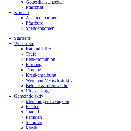
Gottesdienstanzeiger
Pfarrbrief
Kontakt
Ansprechpartner
Pfarrbüro
Spendenkonten
Startseite
Wir für Sie
Rat und Hilfe
Taufe
Erstkommunion
Firmung
Trauung
Krankensalbung
Wenn ein Mensch stirbt…
Beichte & offenes Ohr
Cityseelsorge
Gemeinde aktiv
Memminger Evangeliar
Kinder
Jugend
Familien
Senioren
Musik