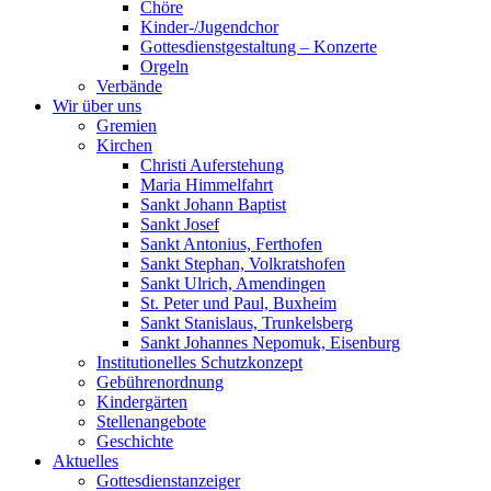
Chöre
Kinder-/Jugendchor
Gottesdienstgestaltung – Konzerte
Orgeln
Verbände
Wir über uns
Gremien
Kirchen
Christi Auferstehung
Maria Himmelfahrt
Sankt Johann Baptist
Sankt Josef
Sankt Antonius, Ferthofen
Sankt Stephan, Volkratshofen
Sankt Ulrich, Amendingen
St. Peter und Paul, Buxheim
Sankt Stanislaus, Trunkelsberg
Sankt Johannes Nepomuk, Eisenburg
Institutionelles Schutzkonzept
Gebührenordnung
Kindergärten
Stellenangebote
Geschichte
Aktuelles
Gottesdienstanzeiger