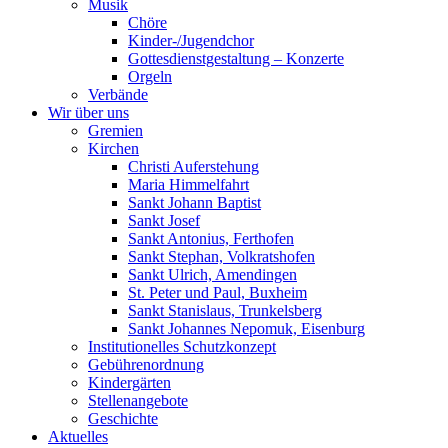
Musik
Chöre
Kinder-/Jugendchor
Gottesdienstgestaltung – Konzerte
Orgeln
Verbände
Wir über uns
Gremien
Kirchen
Christi Auferstehung
Maria Himmelfahrt
Sankt Johann Baptist
Sankt Josef
Sankt Antonius, Ferthofen
Sankt Stephan, Volkratshofen
Sankt Ulrich, Amendingen
St. Peter und Paul, Buxheim
Sankt Stanislaus, Trunkelsberg
Sankt Johannes Nepomuk, Eisenburg
Institutionelles Schutzkonzept
Gebührenordnung
Kindergärten
Stellenangebote
Geschichte
Aktuelles