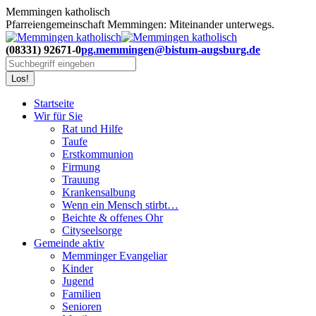
Zum
Memmingen katholisch
Inhalt
Pfarreiengemeinschaft Memmingen: Miteinander unterwegs.
springen
(08331) 92671-0
pg.memmingen@bistum-augsburg.de
Search:
Startseite
Wir für Sie
Rat und Hilfe
Taufe
Erstkommunion
Firmung
Trauung
Krankensalbung
Wenn ein Mensch stirbt…
Beichte & offenes Ohr
Cityseelsorge
Gemeinde aktiv
Memminger Evangeliar
Kinder
Jugend
Familien
Senioren