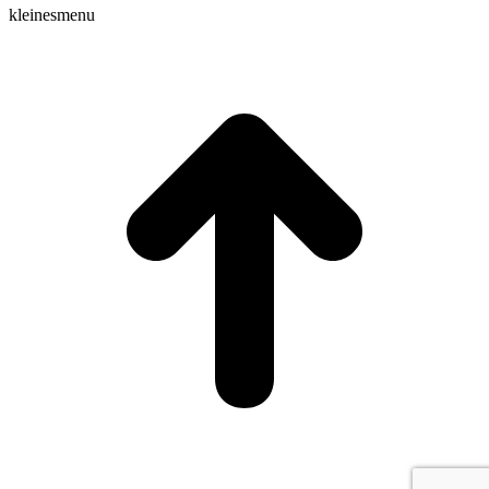
kleinesmenu
t
T