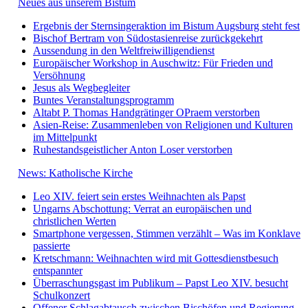
Neues aus unserem Bistum
Ergebnis der Sternsingeraktion im Bistum Augsburg steht fest
Bischof Bertram von Südostasienreise zurückgekehrt
Aussendung in den Weltfreiwilligendienst
Europäischer Workshop in Auschwitz: Für Frieden und
Versöhnung
Jesus als Wegbegleiter
Buntes Veranstaltungsprogramm
Altabt P. Thomas Handgrätinger OPraem verstorben
Asien-Reise: Zusammenleben von Religionen und Kulturen
im Mittelpunkt
Ruhestandsgeistlicher Anton Loser verstorben
News: Katholische Kirche
Leo XIV. feiert sein erstes Weihnachten als Papst
Ungarns Abschottung: Verrat an europäischen und
christlichen Werten
Smartphone vergessen, Stimmen verzählt – Was im Konklave
passierte
Kretschmann: Weihnachten wird mit Gottesdienstbesuch
entspannter
Überraschungsgast im Publikum – Papst Leo XIV. besucht
Schulkonzert
Offener Schlagabtausch zwischen Bischöfen und Regierung