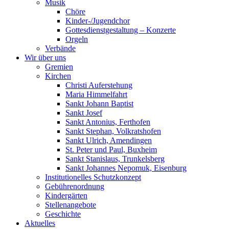
Musik
Chöre
Kinder-/Jugendchor
Gottesdienstgestaltung – Konzerte
Orgeln
Verbände
Wir über uns
Gremien
Kirchen
Christi Auferstehung
Maria Himmelfahrt
Sankt Johann Baptist
Sankt Josef
Sankt Antonius, Ferthofen
Sankt Stephan, Volkratshofen
Sankt Ulrich, Amendingen
St. Peter und Paul, Buxheim
Sankt Stanislaus, Trunkelsberg
Sankt Johannes Nepomuk, Eisenburg
Institutionelles Schutzkonzept
Gebührenordnung
Kindergärten
Stellenangebote
Geschichte
Aktuelles