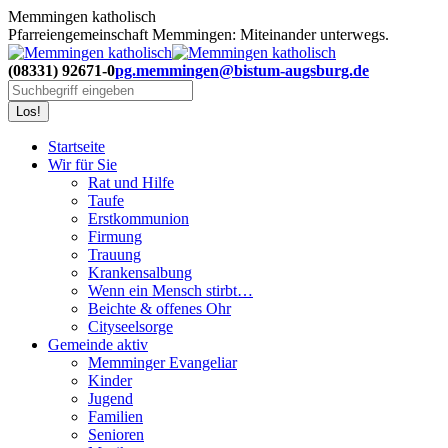
Zum
Memmingen katholisch
Inhalt
Pfarreiengemeinschaft Memmingen: Miteinander unterwegs.
springen
(08331) 92671-0
pg.memmingen@bistum-augsburg.de
Search:
Startseite
Wir für Sie
Rat und Hilfe
Taufe
Erstkommunion
Firmung
Trauung
Krankensalbung
Wenn ein Mensch stirbt…
Beichte & offenes Ohr
Cityseelsorge
Gemeinde aktiv
Memminger Evangeliar
Kinder
Jugend
Familien
Senioren