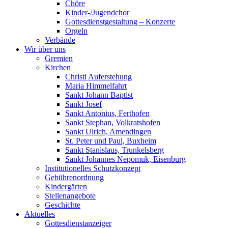
Chöre
Kinder-/Jugendchor
Gottesdienstgestaltung – Konzerte
Orgeln
Verbände
Wir über uns
Gremien
Kirchen
Christi Auferstehung
Maria Himmelfahrt
Sankt Johann Baptist
Sankt Josef
Sankt Antonius, Ferthofen
Sankt Stephan, Volkratshofen
Sankt Ulrich, Amendingen
St. Peter und Paul, Buxheim
Sankt Stanislaus, Trunkelsberg
Sankt Johannes Nepomuk, Eisenburg
Institutionelles Schutzkonzept
Gebührenordnung
Kindergärten
Stellenangebote
Geschichte
Aktuelles
Gottesdienstanzeiger