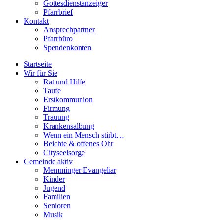
Gottesdienstanzeiger
Pfarrbrief
Kontakt
Ansprechpartner
Pfarrbüro
Spendenkonten
Startseite
Wir für Sie
Rat und Hilfe
Taufe
Erstkommunion
Firmung
Trauung
Krankensalbung
Wenn ein Mensch stirbt…
Beichte & offenes Ohr
Cityseelsorge
Gemeinde aktiv
Memminger Evangeliar
Kinder
Jugend
Familien
Senioren
Musik