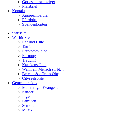
Gottesdienstanzeiger
Pfarrbrief
Kontakt
Ansprechpartner
Pfarrbüro
Spendenkonten
Startseite
Wir für Sie
Rat und Hilfe
Taufe
Erstkommunion
Firmung
Trauung
Krankensalbung
Wenn ein Mensch stirbt…
Beichte & offenes Ohr
Cityseelsorge
Gemeinde aktiv
Memminger Evangeliar
Kinder
Jugend
Familien
Senioren
Musik