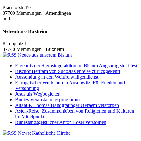
Pfarrhofstraße 1
87700 Memmingen - Amendingen
und
Nebenbüro Buxheim:
Kirchplatz 1
87740 Memmingen - Buxheim
Neues aus unserem Bistum
Ergebnis der Sternsingeraktion im Bistum Augsburg steht fest
Bischof Bertram von Südostasienreise zurückgekehrt
Aussendung in den Weltfreiwilligendienst
Europäischer Workshop in Auschwitz: Für Frieden und
Versöhnung
Jesus als Wegbegleiter
Buntes Veranstaltungsprogramm
Altabt P. Thomas Handgrätinger OPraem verstorben
Asien-Reise: Zusammenleben von Religionen und Kulturen
im Mittelpunkt
Ruhestandsgeistlicher Anton Loser verstorben
News: Katholische Kirche