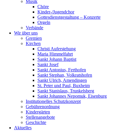
Musik
Chöre
Kinder-/Jugendchor
Gottesdienstgestaltung – Konzerte
Orgeln
Verbände
Wir über uns
Gremien
Kirchen
Christi Auferstehung
Maria Himmelfahrt
Sankt Johann Baptist
Sankt Josef
Sankt Antonius, Ferthofen
Sankt Stephan, Volkratshofen
Sankt Ulrich, Amendingen
St. Peter und Paul, Buxheim
Sankt Stanislaus, Trunkelsberg
Sankt Johannes Nepomuk, Eisenburg
Institutionelles Schutzkonzept
Gebührenordnung
Kindergärten
Stellenangebote
Geschichte
Aktuelles