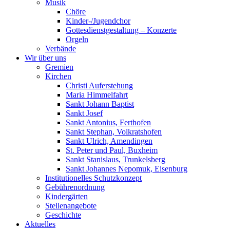
Musik
Chöre
Kinder-/Jugendchor
Gottesdienstgestaltung – Konzerte
Orgeln
Verbände
Wir über uns
Gremien
Kirchen
Christi Auferstehung
Maria Himmelfahrt
Sankt Johann Baptist
Sankt Josef
Sankt Antonius, Ferthofen
Sankt Stephan, Volkratshofen
Sankt Ulrich, Amendingen
St. Peter und Paul, Buxheim
Sankt Stanislaus, Trunkelsberg
Sankt Johannes Nepomuk, Eisenburg
Institutionelles Schutzkonzept
Gebührenordnung
Kindergärten
Stellenangebote
Geschichte
Aktuelles