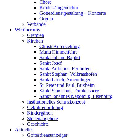
Chöre
Kinder-/Jugendchor
Gottesdienstgestaltung – Konzerte
Orgeln
Verbände
Wir über uns
Gremien
Kirchen
Christi Auferstehung
Maria Himmelfahrt
Sankt Johann Baptist
Sankt Josef
Sankt Antonius, Ferthofen
Sankt Stephan, Volkratshofen
Sankt Ulrich, Amendingen
St. Peter und Paul, Buxheim
Sankt Stanislaus, Trunkelsberg
Sankt Johannes Nepomuk, Eisenburg
Institutionelles Schutzkonzept
Gebührenordnung
Kindergärten
Stellenangebote
Geschichte
Aktuelles
Gottesdienstanzeiger