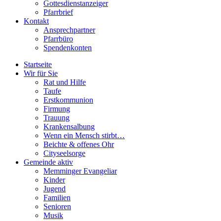
Gottesdienstanzeiger
Pfarrbrief
Kontakt
Ansprechpartner
Pfarrbüro
Spendenkonten
Startseite
Wir für Sie
Rat und Hilfe
Taufe
Erstkommunion
Firmung
Trauung
Krankensalbung
Wenn ein Mensch stirbt…
Beichte & offenes Ohr
Cityseelsorge
Gemeinde aktiv
Memminger Evangeliar
Kinder
Jugend
Familien
Senioren
Musik