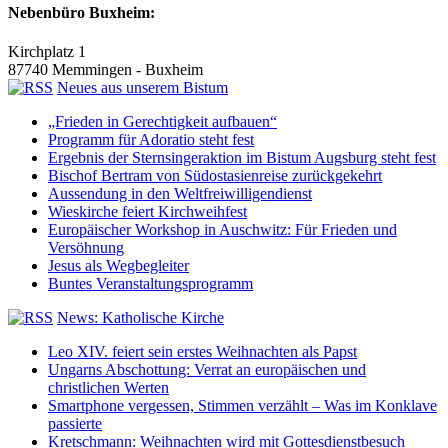
Nebenbüro Buxheim:
Kirchplatz 1
87740 Memmingen - Buxheim
Neues aus unserem Bistum
„Frieden in Gerechtigkeit aufbauen“
Programm für Adoratio steht fest
Ergebnis der Sternsingeraktion im Bistum Augsburg steht fest
Bischof Bertram von Südostasienreise zurückgekehrt
Aussendung in den Weltfreiwilligendienst
Wieskirche feiert Kirchweihfest
Europäischer Workshop in Auschwitz: Für Frieden und
Versöhnung
Jesus als Wegbegleiter
Buntes Veranstaltungsprogramm
News: Katholische Kirche
Leo XIV. feiert sein erstes Weihnachten als Papst
Ungarns Abschottung: Verrat an europäischen und
christlichen Werten
Smartphone vergessen, Stimmen verzählt – Was im Konklave
passierte
Kretschmann: Weihnachten wird mit Gottesdienstbesuch