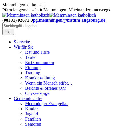
Zum
Memmingen katholisch
Inhalt
Pfarreiengemeinschaft Memmingen: Miteinander unterwegs.
springen
(08331) 92671-0
pg.memmingen@bistum-augsburg.de
Search:
Startseite
Wir für Sie
Rat und Hilfe
Taufe
Erstkommunion
Firmung
Trauung
Krankensalbung
Wenn ein Mensch stirbt…
Beichte & offenes Ohr
Cityseelsorge
Gemeinde aktiv
Memminger Evangeliar
Kinder
Jugend
Familien
Senioren