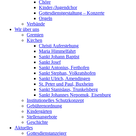
Chöre
Kinder-/Jugendchor
Gottesdienstgestaltung – Konzerte
Orgeln
Verbände
Wir über uns
Gremien
Kirchen
Christi Auferstehung
Maria Himmelfahrt
Sankt Johann Baptist
Sankt Josef
Sankt Antonius, Ferthofen
Sankt Stephan, Volkratshofen
Sankt Ulrich, Amendingen
St. Peter und Paul, Buxheim
Sankt Stanislaus, Trunkelsberg
Sankt Johannes Nepomuk, Eisenburg
Institutionelles Schutzkonzept
Gebührenordnung
Kindergärten
Stellenangebote
Geschichte
Aktuelles
Gottesdienstanzeiger