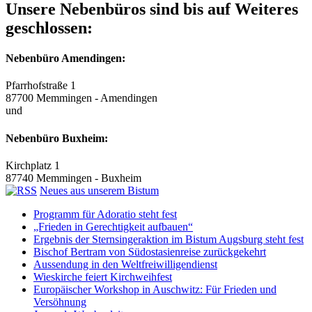
Unsere Nebenbüros sind bis auf Weiteres
geschlossen:
Nebenbüro Amendingen:
Pfarrhofstraße 1
87700 Memmingen - Amendingen
und
Nebenbüro Buxheim:
Kirchplatz 1
87740 Memmingen - Buxheim
Neues aus unserem Bistum
Programm für Adoratio steht fest
„Frieden in Gerechtigkeit aufbauen“
Ergebnis der Sternsingeraktion im Bistum Augsburg steht fest
Bischof Bertram von Südostasienreise zurückgekehrt
Aussendung in den Weltfreiwilligendienst
Wieskirche feiert Kirchweihfest
Europäischer Workshop in Auschwitz: Für Frieden und
Versöhnung