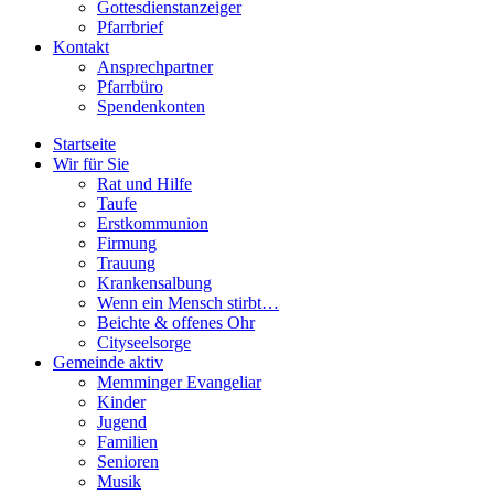
Gottesdienstanzeiger
Pfarrbrief
Kontakt
Ansprechpartner
Pfarrbüro
Spendenkonten
Startseite
Wir für Sie
Rat und Hilfe
Taufe
Erstkommunion
Firmung
Trauung
Krankensalbung
Wenn ein Mensch stirbt…
Beichte & offenes Ohr
Cityseelsorge
Gemeinde aktiv
Memminger Evangeliar
Kinder
Jugend
Familien
Senioren
Musik