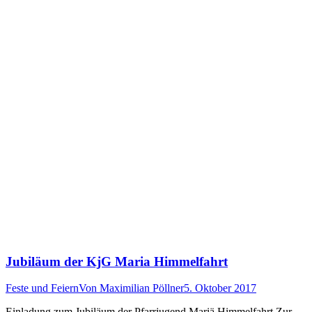
Jubiläum der KjG Maria Himmelfahrt
Feste und Feiern
Von
Maximilian Pöllner
5. Oktober 2017
Einladung zum Jubiläum der Pfarrjugend Mariä Himmelfahrt Zur