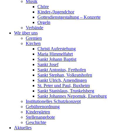
Musik
Chöre
Kinder-/Jugendchor
Gottesdienstgestaltung – Konzerte
Orgeln
Verbände
Wir über uns
Gremien
Kirchen
Christi Auferstehung
Maria Himmelfahrt
Sankt Johann Baptist
Sankt Josef
Sankt Antonius, Ferthofen
Sankt Stephan, Volkratshofen
Sankt Ulrich, Amendingen
St. Peter und Paul, Buxheim
Sankt Stanislaus, Trunkelsberg
Sankt Johannes Nepomuk, Eisenburg
Institutionelles Schutzkonzept
Gebührenordnung
Kindergärten
Stellenangebote
Geschichte
Aktuelles