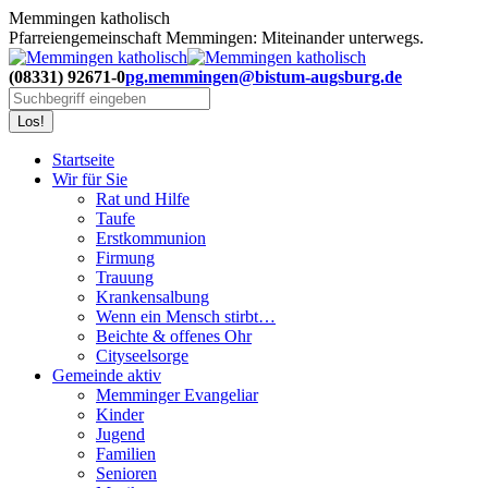
Zum
Memmingen katholisch
Inhalt
Pfarreiengemeinschaft Memmingen: Miteinander unterwegs.
springen
(08331) 92671-0
pg.memmingen@bistum-augsburg.de
Search:
Startseite
Wir für Sie
Rat und Hilfe
Taufe
Erstkommunion
Firmung
Trauung
Krankensalbung
Wenn ein Mensch stirbt…
Beichte & offenes Ohr
Cityseelsorge
Gemeinde aktiv
Memminger Evangeliar
Kinder
Jugend
Familien
Senioren