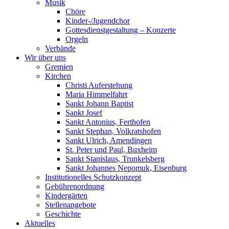
Musik
Chöre
Kinder-/Jugendchor
Gottesdienstgestaltung – Konzerte
Orgeln
Verbände
Wir über uns
Gremien
Kirchen
Christi Auferstehung
Maria Himmelfahrt
Sankt Johann Baptist
Sankt Josef
Sankt Antonius, Ferthofen
Sankt Stephan, Volkratshofen
Sankt Ulrich, Amendingen
St. Peter und Paul, Buxheim
Sankt Stanislaus, Trunkelsberg
Sankt Johannes Nepomuk, Eisenburg
Institutionelles Schutzkonzept
Gebührenordnung
Kindergärten
Stellenangebote
Geschichte
Aktuelles