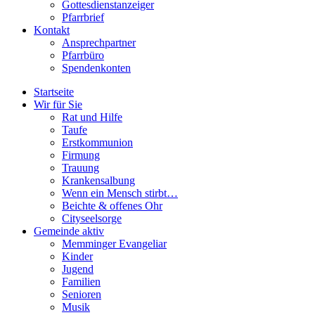
Gottesdienstanzeiger
Pfarrbrief
Kontakt
Ansprechpartner
Pfarrbüro
Spendenkonten
Startseite
Wir für Sie
Rat und Hilfe
Taufe
Erstkommunion
Firmung
Trauung
Krankensalbung
Wenn ein Mensch stirbt…
Beichte & offenes Ohr
Cityseelsorge
Gemeinde aktiv
Memminger Evangeliar
Kinder
Jugend
Familien
Senioren
Musik