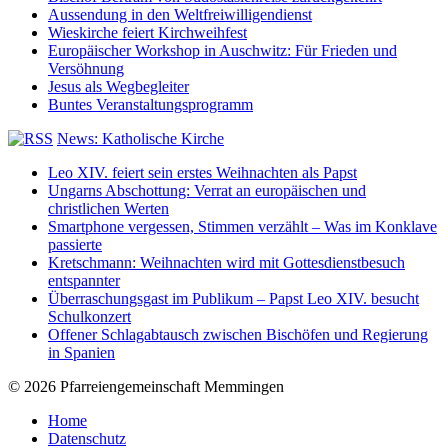
Aussendung in den Weltfreiwilligendienst
Wieskirche feiert Kirchweihfest
Europäischer Workshop in Auschwitz: Für Frieden und
Versöhnung
Jesus als Wegbegleiter
Buntes Veranstaltungsprogramm
News: Katholische Kirche
Leo XIV. feiert sein erstes Weihnachten als Papst
Ungarns Abschottung: Verrat an europäischen und
christlichen Werten
Smartphone vergessen, Stimmen verzählt – Was im Konklave
passierte
Kretschmann: Weihnachten wird mit Gottesdienstbesuch
entspannter
Überraschungsgast im Publikum – Papst Leo XIV. besucht
Schulkonzert
Offener Schlagabtausch zwischen Bischöfen und Regierung
in Spanien
© 2026 Pfarreiengemeinschaft Memmingen
Home
Datenschutz