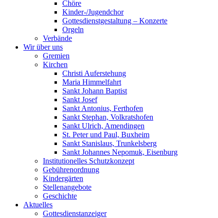
Chöre
Kinder-/Jugendchor
Gottesdienstgestaltung – Konzerte
Orgeln
Verbände
Wir über uns
Gremien
Kirchen
Christi Auferstehung
Maria Himmelfahrt
Sankt Johann Baptist
Sankt Josef
Sankt Antonius, Ferthofen
Sankt Stephan, Volkratshofen
Sankt Ulrich, Amendingen
St. Peter und Paul, Buxheim
Sankt Stanislaus, Trunkelsberg
Sankt Johannes Nepomuk, Eisenburg
Institutionelles Schutzkonzept
Gebührenordnung
Kindergärten
Stellenangebote
Geschichte
Aktuelles
Gottesdienstanzeiger