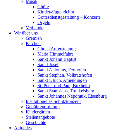
Musik
Chöre
Kinder-/Jugendchor
Gottesdienstgestaltung – Konzerte
Orgeln
Verbände
Wir über uns
Gremien
Kirchen
Christi Auferstehung
Maria Himmelfahrt
Sankt Johann Baptist
Sankt Josef
Sankt Antonius, Ferthofen
Sankt Stephan, Volkratshofen
Sankt Ulrich, Amendingen
St. Peter und Paul, Buxheim
Sankt Stanislaus, Trunkelsberg
Sankt Johannes Nepomuk, Eisenburg
Institutionelles Schutzkonzept
Gebührenordnung
Kindergärten
Stellenangebote
Geschichte
Aktuelles