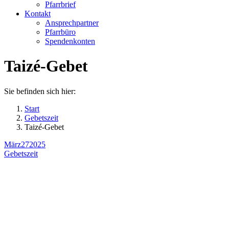
Pfarrbrief
Kontakt
Ansprechpartner
Pfarrbüro
Spendenkonten
Taizé-Gebet
Sie befinden sich hier:
Start
Gebetszeit
Taizé-Gebet
März
27
2025
Gebetszeit