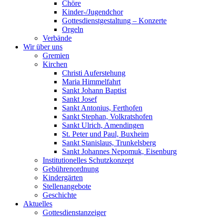
Chöre
Kinder-/Jugendchor
Gottesdienstgestaltung – Konzerte
Orgeln
Verbände
Wir über uns
Gremien
Kirchen
Christi Auferstehung
Maria Himmelfahrt
Sankt Johann Baptist
Sankt Josef
Sankt Antonius, Ferthofen
Sankt Stephan, Volkratshofen
Sankt Ulrich, Amendingen
St. Peter und Paul, Buxheim
Sankt Stanislaus, Trunkelsberg
Sankt Johannes Nepomuk, Eisenburg
Institutionelles Schutzkonzept
Gebührenordnung
Kindergärten
Stellenangebote
Geschichte
Aktuelles
Gottesdienstanzeiger