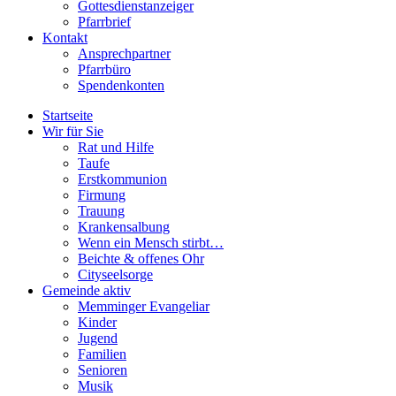
Gottesdienstanzeiger
Pfarrbrief
Kontakt
Ansprechpartner
Pfarrbüro
Spendenkonten
Startseite
Wir für Sie
Rat und Hilfe
Taufe
Erstkommunion
Firmung
Trauung
Krankensalbung
Wenn ein Mensch stirbt…
Beichte & offenes Ohr
Cityseelsorge
Gemeinde aktiv
Memminger Evangeliar
Kinder
Jugend
Familien
Senioren
Musik