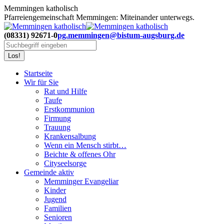
Zum
Memmingen katholisch
Inhalt
Pfarreiengemeinschaft Memmingen: Miteinander unterwegs.
springen
(08331) 92671-0
pg.memmingen@bistum-augsburg.de
Search:
Startseite
Wir für Sie
Rat und Hilfe
Taufe
Erstkommunion
Firmung
Trauung
Krankensalbung
Wenn ein Mensch stirbt…
Beichte & offenes Ohr
Cityseelsorge
Gemeinde aktiv
Memminger Evangeliar
Kinder
Jugend
Familien
Senioren