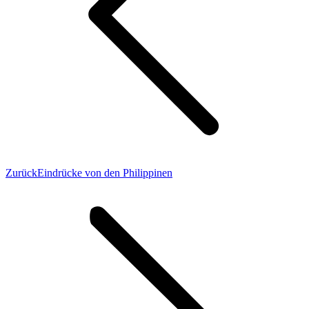
Vorheriger
Zurück
Eindrücke von den Philippinen
Beitrag: