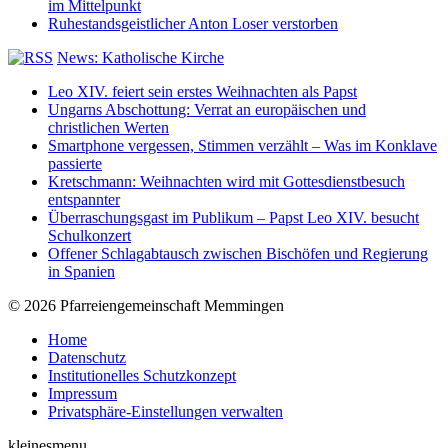
im Mittelpunkt
Ruhestandsgeistlicher Anton Loser verstorben
News: Katholische Kirche
Leo XIV. feiert sein erstes Weihnachten als Papst
Ungarns Abschottung: Verrat an europäischen und
christlichen Werten
Smartphone vergessen, Stimmen verzählt – Was im Konklave
passierte
Kretschmann: Weihnachten wird mit Gottesdienstbesuch
entspannter
Überraschungsgast im Publikum – Papst Leo XIV. besucht
Schulkonzert
Offener Schlagabtausch zwischen Bischöfen und Regierung
in Spanien
© 2026 Pfarreiengemeinschaft Memmingen
Home
Datenschutz
Institutionelles Schutzkonzept
Impressum
Privatsphäre-Einstellungen verwalten
kleinesmenu