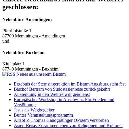
geschlossen:
Nebenbüro Amendingen:
Pfarrhofstraße 1
87700 Memmingen - Amendingen
und
Nebenbüro Buxheim:
Kirchplatz 1
87740 Memmingen - Buxheim
Neues aus unserem Bistum
Ergebnis der Sternsingeraktion im Bistum Augsburg steht fest
Bischof Bertram von Südostasienreise zurückgekehrt
Aussendung in den Weltfreiwilligendienst
Europäischer Workshop in Auschwitz: Für Frieden und
Versöhnung
Jesus als Wegbegleiter
Buntes Veranstaltungsprogramm
Altabt P. Thomas Handgrätinger OPraem verstorben
Asien-Reise: Zusammenleben von Religionen und Kulturen