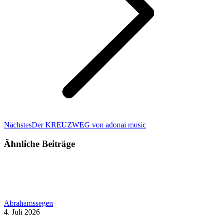
Nächster
Nächstes
Der KREUZWEG von adonai music
Beitrag:
Ähnliche Beiträge
Abrahamssegen
4. Juli 2026