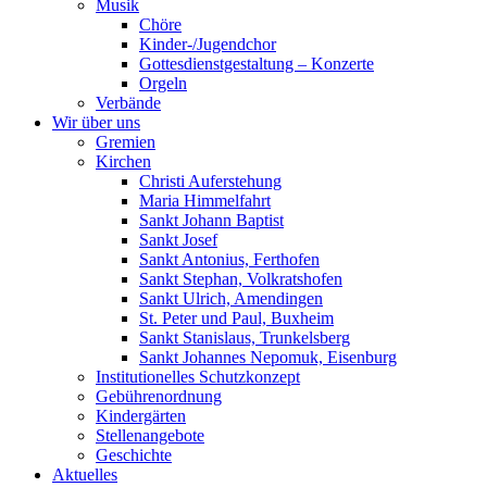
Musik
Chöre
Kinder-/Jugendchor
Gottesdienstgestaltung – Konzerte
Orgeln
Verbände
Wir über uns
Gremien
Kirchen
Christi Auferstehung
Maria Himmelfahrt
Sankt Johann Baptist
Sankt Josef
Sankt Antonius, Ferthofen
Sankt Stephan, Volkratshofen
Sankt Ulrich, Amendingen
St. Peter und Paul, Buxheim
Sankt Stanislaus, Trunkelsberg
Sankt Johannes Nepomuk, Eisenburg
Institutionelles Schutzkonzept
Gebührenordnung
Kindergärten
Stellenangebote
Geschichte
Aktuelles