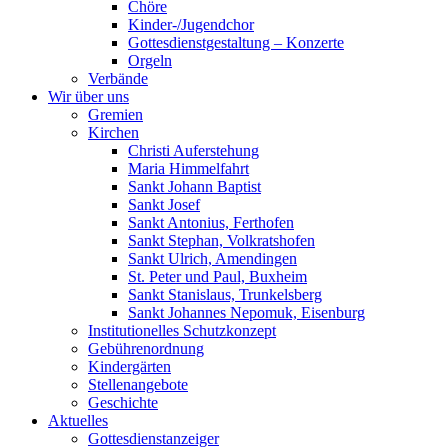
Chöre
Kinder-/Jugendchor
Gottesdienstgestaltung – Konzerte
Orgeln
Verbände
Wir über uns
Gremien
Kirchen
Christi Auferstehung
Maria Himmelfahrt
Sankt Johann Baptist
Sankt Josef
Sankt Antonius, Ferthofen
Sankt Stephan, Volkratshofen
Sankt Ulrich, Amendingen
St. Peter und Paul, Buxheim
Sankt Stanislaus, Trunkelsberg
Sankt Johannes Nepomuk, Eisenburg
Institutionelles Schutzkonzept
Gebührenordnung
Kindergärten
Stellenangebote
Geschichte
Aktuelles
Gottesdienstanzeiger