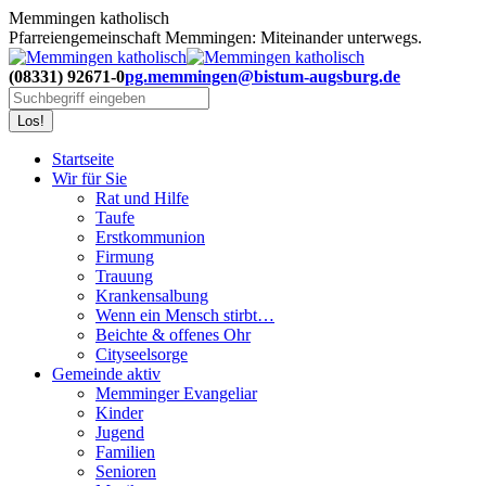
Zum
Memmingen katholisch
Inhalt
Pfarreiengemeinschaft Memmingen: Miteinander unterwegs.
springen
(08331) 92671-0
pg.memmingen@bistum-augsburg.de
Search:
Startseite
Wir für Sie
Rat und Hilfe
Taufe
Erstkommunion
Firmung
Trauung
Krankensalbung
Wenn ein Mensch stirbt…
Beichte & offenes Ohr
Cityseelsorge
Gemeinde aktiv
Memminger Evangeliar
Kinder
Jugend
Familien
Senioren