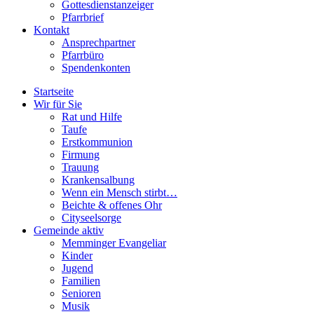
Gottesdienstanzeiger
Pfarrbrief
Kontakt
Ansprechpartner
Pfarrbüro
Spendenkonten
Startseite
Wir für Sie
Rat und Hilfe
Taufe
Erstkommunion
Firmung
Trauung
Krankensalbung
Wenn ein Mensch stirbt…
Beichte & offenes Ohr
Cityseelsorge
Gemeinde aktiv
Memminger Evangeliar
Kinder
Jugend
Familien
Senioren
Musik