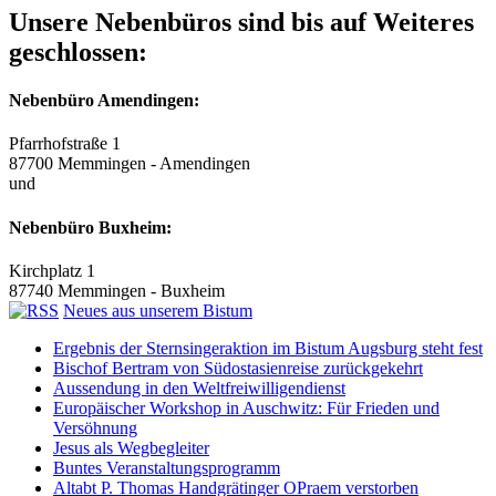
Unsere Nebenbüros sind bis auf Weiteres
geschlossen:
Nebenbüro Amendingen:
Pfarrhofstraße 1
87700 Memmingen - Amendingen
und
Nebenbüro Buxheim:
Kirchplatz 1
87740 Memmingen - Buxheim
Neues aus unserem Bistum
Ergebnis der Sternsingeraktion im Bistum Augsburg steht fest
Bischof Bertram von Südostasienreise zurückgekehrt
Aussendung in den Weltfreiwilligendienst
Europäischer Workshop in Auschwitz: Für Frieden und
Versöhnung
Jesus als Wegbegleiter
Buntes Veranstaltungsprogramm
Altabt P. Thomas Handgrätinger OPraem verstorben