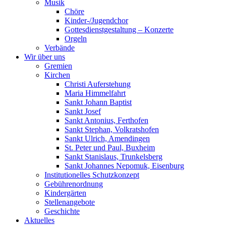
Musik
Chöre
Kinder-/Jugendchor
Gottesdienstgestaltung – Konzerte
Orgeln
Verbände
Wir über uns
Gremien
Kirchen
Christi Auferstehung
Maria Himmelfahrt
Sankt Johann Baptist
Sankt Josef
Sankt Antonius, Ferthofen
Sankt Stephan, Volkratshofen
Sankt Ulrich, Amendingen
St. Peter und Paul, Buxheim
Sankt Stanislaus, Trunkelsberg
Sankt Johannes Nepomuk, Eisenburg
Institutionelles Schutzkonzept
Gebührenordnung
Kindergärten
Stellenangebote
Geschichte
Aktuelles