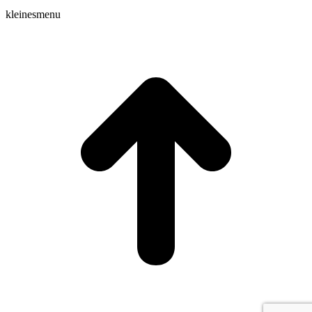
kleinesmenu
t
T