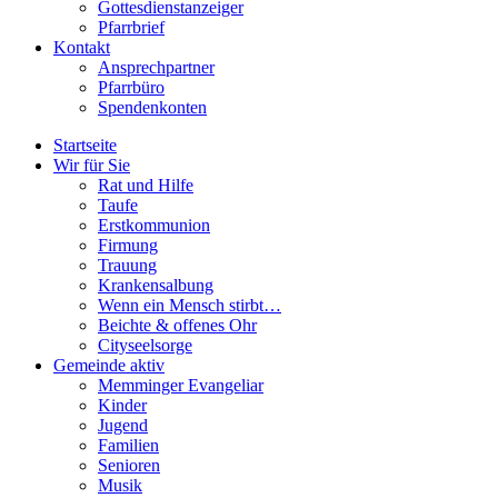
Gottesdienstanzeiger
Pfarrbrief
Kontakt
Ansprechpartner
Pfarrbüro
Spendenkonten
Startseite
Wir für Sie
Rat und Hilfe
Taufe
Erstkommunion
Firmung
Trauung
Krankensalbung
Wenn ein Mensch stirbt…
Beichte & offenes Ohr
Cityseelsorge
Gemeinde aktiv
Memminger Evangeliar
Kinder
Jugend
Familien
Senioren
Musik