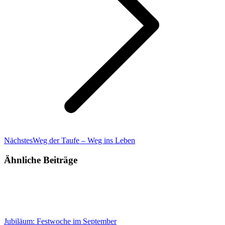
Nächster
Nächstes
Weg der Taufe – Weg ins Leben
Beitrag:
Ähnliche Beiträge
Jubiläum: Festwoche im September