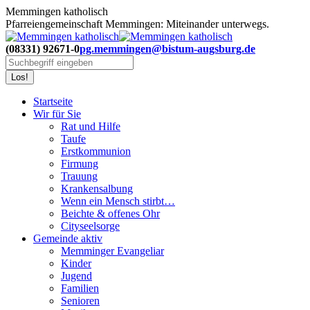
Zum
Memmingen katholisch
Inhalt
Pfarreiengemeinschaft Memmingen: Miteinander unterwegs.
springen
(08331) 92671-0
pg.memmingen@bistum-augsburg.de
Search:
Startseite
Wir für Sie
Rat und Hilfe
Taufe
Erstkommunion
Firmung
Trauung
Krankensalbung
Wenn ein Mensch stirbt…
Beichte & offenes Ohr
Cityseelsorge
Gemeinde aktiv
Memminger Evangeliar
Kinder
Jugend
Familien
Senioren