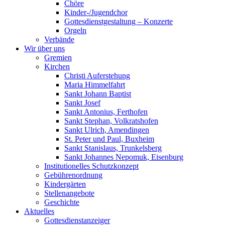
Chöre
Kinder-/Jugendchor
Gottesdienstgestaltung – Konzerte
Orgeln
Verbände
Wir über uns
Gremien
Kirchen
Christi Auferstehung
Maria Himmelfahrt
Sankt Johann Baptist
Sankt Josef
Sankt Antonius, Ferthofen
Sankt Stephan, Volkratshofen
Sankt Ulrich, Amendingen
St. Peter und Paul, Buxheim
Sankt Stanislaus, Trunkelsberg
Sankt Johannes Nepomuk, Eisenburg
Institutionelles Schutzkonzept
Gebührenordnung
Kindergärten
Stellenangebote
Geschichte
Aktuelles
Gottesdienstanzeiger