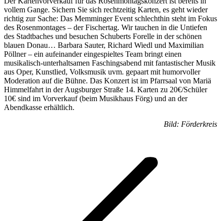
Der Kartenvorverkauf für das Rosenmontagskonzert ist bereits in
vollem Gange. Sichern Sie sich rechtzeitig Karten, es geht wieder
richtig zur Sache: Das Memminger Event schlechthin steht im Fokus
des Rosenmontages – der Fischertag. Wir tauchen in die Untiefen
des Stadtbaches und besuchen Schuberts Forelle in der schönen
blauen Donau… Barbara Sauter, Richard Wiedl und Maximilian
Pöllner – ein aufeinander eingespieltes Team bringt einen
musikalisch-unterhaltsamen Faschingsabend mit fantastischer Musik
aus Oper, Kunstlied, Volksmusik uvm. gepaart mit humorvoller
Moderation auf die Bühne. Das Konzert ist im Pfarrsaal von Mariä
Himmelfahrt in der Augsburger Straße 14. Karten zu 20€/Schüler
10€ sind im Vorverkauf (beim Musikhaus Förg) und an der
Abendkasse erhältlich.
Bild: Förderkreis
Kommentarnavigation