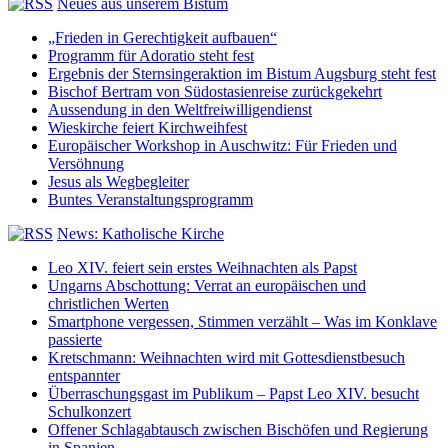
Neues aus unserem Bistum
„Frieden in Gerechtigkeit aufbauen“
Programm für Adoratio steht fest
Ergebnis der Sternsingeraktion im Bistum Augsburg steht fest
Bischof Bertram von Südostasienreise zurückgekehrt
Aussendung in den Weltfreiwilligendienst
Wieskirche feiert Kirchweihfest
Europäischer Workshop in Auschwitz: Für Frieden und
Versöhnung
Jesus als Wegbegleiter
Buntes Veranstaltungsprogramm
News: Katholische Kirche
Leo XIV. feiert sein erstes Weihnachten als Papst
Ungarns Abschottung: Verrat an europäischen und
christlichen Werten
Smartphone vergessen, Stimmen verzählt – Was im Konklave
passierte
Kretschmann: Weihnachten wird mit Gottesdienstbesuch
entspannter
Überraschungsgast im Publikum – Papst Leo XIV. besucht
Schulkonzert
Offener Schlagabtausch zwischen Bischöfen und Regierung
in Spanien