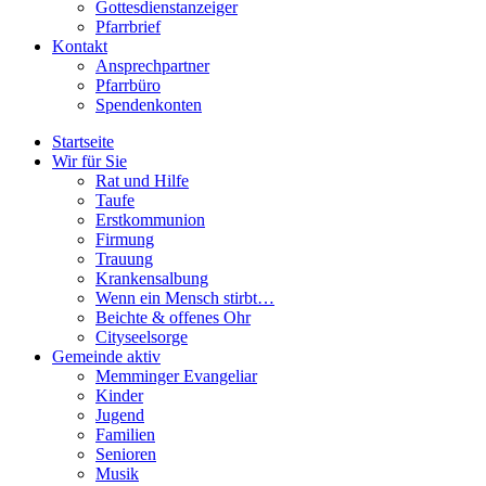
Gottesdienstanzeiger
Pfarrbrief
Kontakt
Ansprechpartner
Pfarrbüro
Spendenkonten
Startseite
Wir für Sie
Rat und Hilfe
Taufe
Erstkommunion
Firmung
Trauung
Krankensalbung
Wenn ein Mensch stirbt…
Beichte & offenes Ohr
Cityseelsorge
Gemeinde aktiv
Memminger Evangeliar
Kinder
Jugend
Familien
Senioren
Musik