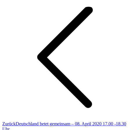
Vorheriger
Zurück
Deutschland betet gemeinsam – 08. April 2020 17.00 -18.30
Beitrag:
Uhr