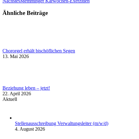
Nächster
Nächstes
Memminger Karwochen-Exerzitien
Beitrag:
Ähnliche Beiträge
Chororgel erhält bischöflichen Segen
13. Mai 2026
Beziehung leben – jetzt!
22. April 2026
Aktuell
Stellenausschreibung Verwaltungsleiter (m/w/d)
4. August 2026