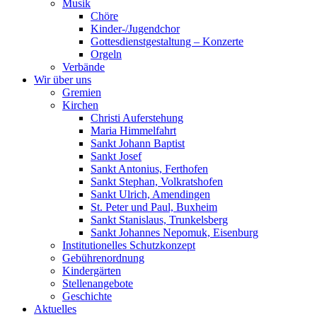
Musik
Chöre
Kinder-/Jugendchor
Gottesdienstgestaltung – Konzerte
Orgeln
Verbände
Wir über uns
Gremien
Kirchen
Christi Auferstehung
Maria Himmelfahrt
Sankt Johann Baptist
Sankt Josef
Sankt Antonius, Ferthofen
Sankt Stephan, Volkratshofen
Sankt Ulrich, Amendingen
St. Peter und Paul, Buxheim
Sankt Stanislaus, Trunkelsberg
Sankt Johannes Nepomuk, Eisenburg
Institutionelles Schutzkonzept
Gebührenordnung
Kindergärten
Stellenangebote
Geschichte
Aktuelles