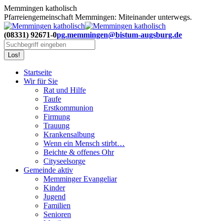
Zum
Memmingen katholisch
Inhalt
Pfarreiengemeinschaft Memmingen: Miteinander unterwegs.
springen
(08331) 92671-0
pg.memmingen@bistum-augsburg.de
Search:
Startseite
Wir für Sie
Rat und Hilfe
Taufe
Erstkommunion
Firmung
Trauung
Krankensalbung
Wenn ein Mensch stirbt…
Beichte & offenes Ohr
Cityseelsorge
Gemeinde aktiv
Memminger Evangeliar
Kinder
Jugend
Familien
Senioren