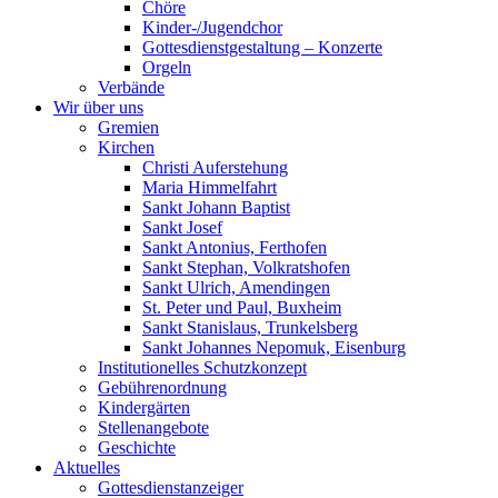
Chöre
Kinder-/Jugendchor
Gottesdienstgestaltung – Konzerte
Orgeln
Verbände
Wir über uns
Gremien
Kirchen
Christi Auferstehung
Maria Himmelfahrt
Sankt Johann Baptist
Sankt Josef
Sankt Antonius, Ferthofen
Sankt Stephan, Volkratshofen
Sankt Ulrich, Amendingen
St. Peter und Paul, Buxheim
Sankt Stanislaus, Trunkelsberg
Sankt Johannes Nepomuk, Eisenburg
Institutionelles Schutzkonzept
Gebührenordnung
Kindergärten
Stellenangebote
Geschichte
Aktuelles
Gottesdienstanzeiger