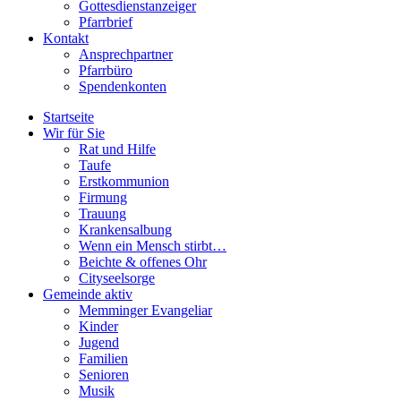
Gottesdienstanzeiger
Pfarrbrief
Kontakt
Ansprechpartner
Pfarrbüro
Spendenkonten
Startseite
Wir für Sie
Rat und Hilfe
Taufe
Erstkommunion
Firmung
Trauung
Krankensalbung
Wenn ein Mensch stirbt…
Beichte & offenes Ohr
Cityseelsorge
Gemeinde aktiv
Memminger Evangeliar
Kinder
Jugend
Familien
Senioren
Musik