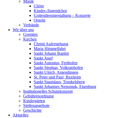
Musik
Chöre
Kinder-/Jugendchor
Gottesdienstgestaltung – Konzerte
Orgeln
Verbände
Wir über uns
Gremien
Kirchen
Christi Auferstehung
Maria Himmelfahrt
Sankt Johann Baptist
Sankt Josef
Sankt Antonius, Ferthofen
Sankt Stephan, Volkratshofen
Sankt Ulrich, Amendingen
St. Peter und Paul, Buxheim
Sankt Stanislaus, Trunkelsberg
Sankt Johannes Nepomuk, Eisenburg
Institutionelles Schutzkonzept
Gebührenordnung
Kindergärten
Stellenangebote
Geschichte
Aktuelles