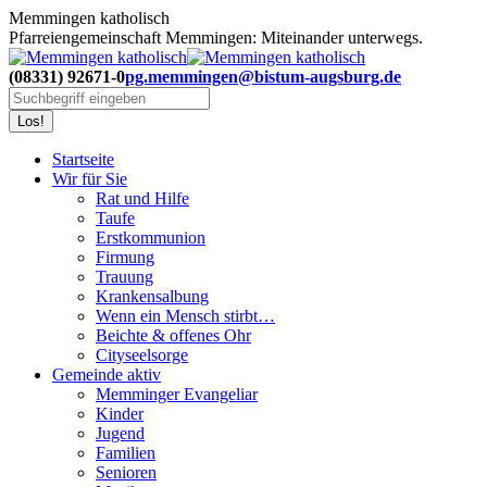
Zum
Memmingen katholisch
Inhalt
Pfarreiengemeinschaft Memmingen: Miteinander unterwegs.
springen
(08331) 92671-0
pg.memmingen@bistum-augsburg.de
Search:
Startseite
Wir für Sie
Rat und Hilfe
Taufe
Erstkommunion
Firmung
Trauung
Krankensalbung
Wenn ein Mensch stirbt…
Beichte & offenes Ohr
Cityseelsorge
Gemeinde aktiv
Memminger Evangeliar
Kinder
Jugend
Familien
Senioren