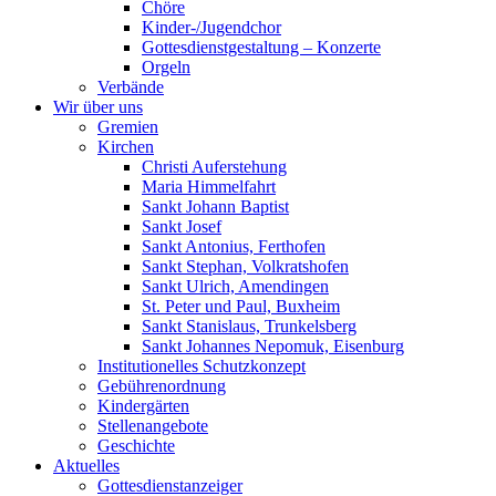
Chöre
Kinder-/Jugendchor
Gottesdienstgestaltung – Konzerte
Orgeln
Verbände
Wir über uns
Gremien
Kirchen
Christi Auferstehung
Maria Himmelfahrt
Sankt Johann Baptist
Sankt Josef
Sankt Antonius, Ferthofen
Sankt Stephan, Volkratshofen
Sankt Ulrich, Amendingen
St. Peter und Paul, Buxheim
Sankt Stanislaus, Trunkelsberg
Sankt Johannes Nepomuk, Eisenburg
Institutionelles Schutzkonzept
Gebührenordnung
Kindergärten
Stellenangebote
Geschichte
Aktuelles
Gottesdienstanzeiger