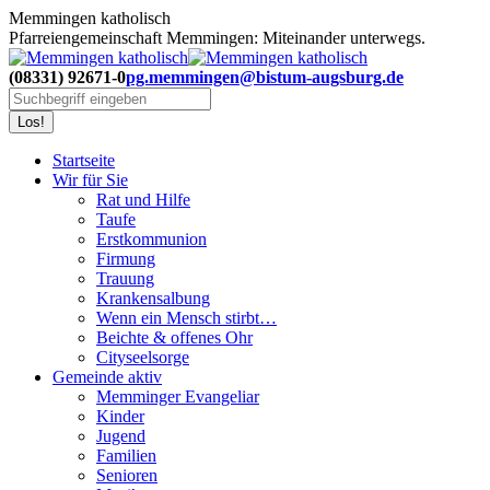
Zum
Memmingen katholisch
Inhalt
Pfarreiengemeinschaft Memmingen: Miteinander unterwegs.
springen
(08331) 92671-0
pg.memmingen@bistum-augsburg.de
Search:
Startseite
Wir für Sie
Rat und Hilfe
Taufe
Erstkommunion
Firmung
Trauung
Krankensalbung
Wenn ein Mensch stirbt…
Beichte & offenes Ohr
Cityseelsorge
Gemeinde aktiv
Memminger Evangeliar
Kinder
Jugend
Familien
Senioren