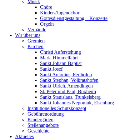
Musik
Chöre
Kinder-/Jugendchor
Gottesdienstgestaltung – Konzerte
Orgeln
Verbände
Wir über uns
Gremien
Kirchen
Christi Auferstehung
Maria Himmelfahrt
Sankt Johann Baptist
Sankt Josef
Sankt Antonius, Ferthofen
Sankt Stephan, Volkratshofen
Sankt Ulrich, Amendingen
St. Peter und Paul, Buxheim
Sankt Stanislaus, Trunkelsberg
Sankt Johannes Nepomuk, Eisenburg
Institutionelles Schutzkonzept
Gebührenordnung
Kindergärten
Stellenangebote
Geschichte
Aktuelles