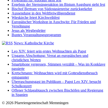
Programm für Adoratio steht fest
Ergebnis der Sternsingeraktion im Bistum Augsburg steht fest
Bischof Bertram von Südostasienreise zurückgekehrt
Aussendung in den Weltfreiwilligendienst
Wieskirche feiert Kirchweihfest
Europäischer Workshop in Auschwitz: Für Frieden und
Versöhnung
Jesus als Wegbegleiter
Buntes Veranstaltungsprogramm
News: Katholische Kirche
Leo XIV. feiert sein erstes Weihnachten als Papst
Ungarns Abschottung: Verrat an europäischen und
christlichen Werten
Smartphone vergessen, Stimmen verzählt – Was im Konklave
passierte
Kretschmann: Weihnachten wird mit Gottesdienstbesuch
entspannter
Überraschungsgast im Publikum – Papst Leo XIV. besucht
Schulkonzert
Offener Schlagabtausch zwischen Bischöfen und Regierung
in Spanien
© 2026 Pfarreiengemeinschaft Memmingen