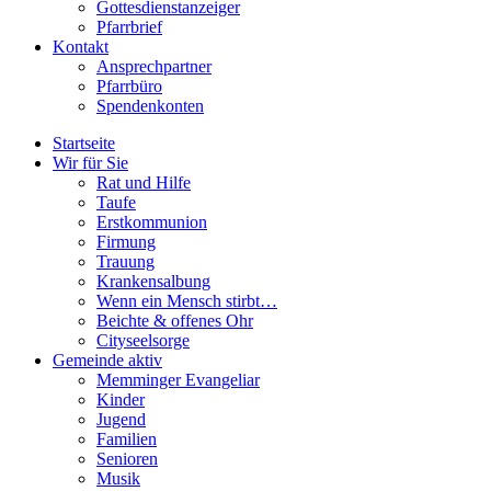
Gottesdienstanzeiger
Pfarrbrief
Kontakt
Ansprechpartner
Pfarrbüro
Spendenkonten
Startseite
Wir für Sie
Rat und Hilfe
Taufe
Erstkommunion
Firmung
Trauung
Krankensalbung
Wenn ein Mensch stirbt…
Beichte & offenes Ohr
Cityseelsorge
Gemeinde aktiv
Memminger Evangeliar
Kinder
Jugend
Familien
Senioren
Musik