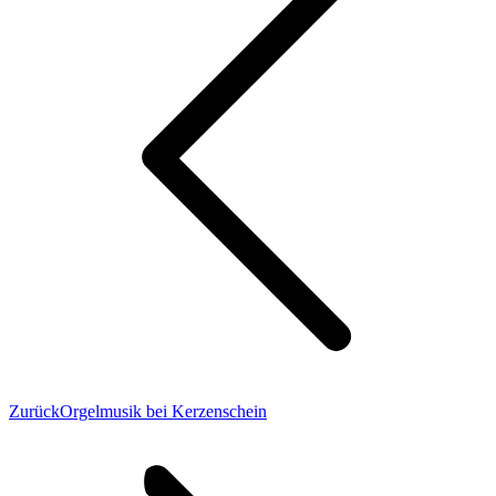
Vorheriger
Zurück
Orgelmusik bei Kerzenschein
Beitrag: