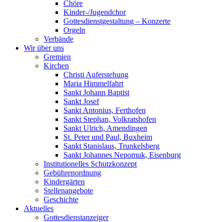
Chöre
Kinder-/Jugendchor
Gottesdienstgestaltung – Konzerte
Orgeln
Verbände
Wir über uns
Gremien
Kirchen
Christi Auferstehung
Maria Himmelfahrt
Sankt Johann Baptist
Sankt Josef
Sankt Antonius, Ferthofen
Sankt Stephan, Volkratshofen
Sankt Ulrich, Amendingen
St. Peter und Paul, Buxheim
Sankt Stanislaus, Trunkelsberg
Sankt Johannes Nepomuk, Eisenburg
Institutionelles Schutzkonzept
Gebührenordnung
Kindergärten
Stellenangebote
Geschichte
Aktuelles
Gottesdienstanzeiger