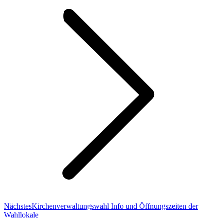
Nächster
Nächstes
Kirchenverwaltungswahl Info und Öffnungszeiten der
Beitrag:
Wahllokale