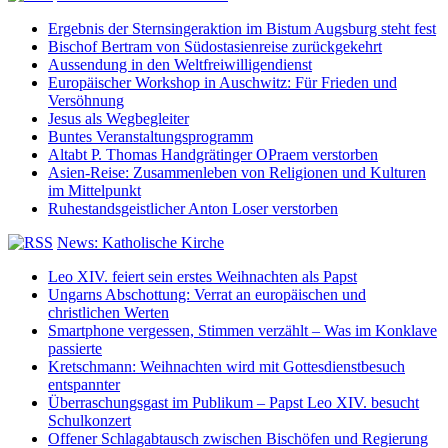
Ergebnis der Sternsingeraktion im Bistum Augsburg steht fest
Bischof Bertram von Südostasienreise zurückgekehrt
Aussendung in den Weltfreiwilligendienst
Europäischer Workshop in Auschwitz: Für Frieden und
Versöhnung
Jesus als Wegbegleiter
Buntes Veranstaltungsprogramm
Altabt P. Thomas Handgrätinger OPraem verstorben
Asien-Reise: Zusammenleben von Religionen und Kulturen
im Mittelpunkt
Ruhestandsgeistlicher Anton Loser verstorben
News: Katholische Kirche
Leo XIV. feiert sein erstes Weihnachten als Papst
Ungarns Abschottung: Verrat an europäischen und
christlichen Werten
Smartphone vergessen, Stimmen verzählt – Was im Konklave
passierte
Kretschmann: Weihnachten wird mit Gottesdienstbesuch
entspannter
Überraschungsgast im Publikum – Papst Leo XIV. besucht
Schulkonzert
Offener Schlagabtausch zwischen Bischöfen und Regierung