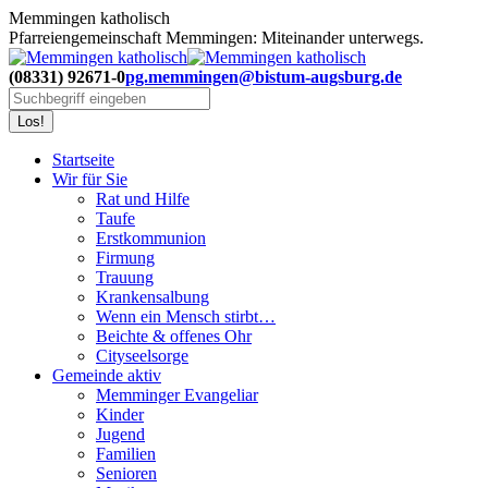
Zum
Memmingen katholisch
Inhalt
Pfarreiengemeinschaft Memmingen: Miteinander unterwegs.
springen
(08331) 92671-0
pg.memmingen@bistum-augsburg.de
Search:
Startseite
Wir für Sie
Rat und Hilfe
Taufe
Erstkommunion
Firmung
Trauung
Krankensalbung
Wenn ein Mensch stirbt…
Beichte & offenes Ohr
Cityseelsorge
Gemeinde aktiv
Memminger Evangeliar
Kinder
Jugend
Familien
Senioren