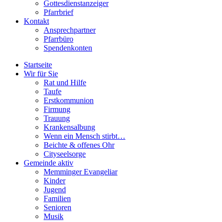
Gottesdienstanzeiger
Pfarrbrief
Kontakt
Ansprechpartner
Pfarrbüro
Spendenkonten
Startseite
Wir für Sie
Rat und Hilfe
Taufe
Erstkommunion
Firmung
Trauung
Krankensalbung
Wenn ein Mensch stirbt…
Beichte & offenes Ohr
Cityseelsorge
Gemeinde aktiv
Memminger Evangeliar
Kinder
Jugend
Familien
Senioren
Musik