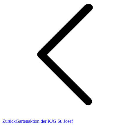
Vorheriger
Zurück
Gartenaktion der KJG St. Josef
Beitrag: