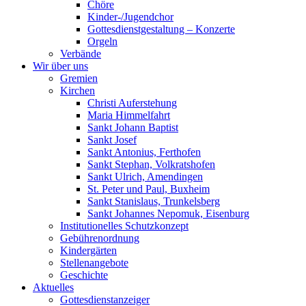
Chöre
Kinder-/Jugendchor
Gottesdienstgestaltung – Konzerte
Orgeln
Verbände
Wir über uns
Gremien
Kirchen
Christi Auferstehung
Maria Himmelfahrt
Sankt Johann Baptist
Sankt Josef
Sankt Antonius, Ferthofen
Sankt Stephan, Volkratshofen
Sankt Ulrich, Amendingen
St. Peter und Paul, Buxheim
Sankt Stanislaus, Trunkelsberg
Sankt Johannes Nepomuk, Eisenburg
Institutionelles Schutzkonzept
Gebührenordnung
Kindergärten
Stellenangebote
Geschichte
Aktuelles
Gottesdienstanzeiger