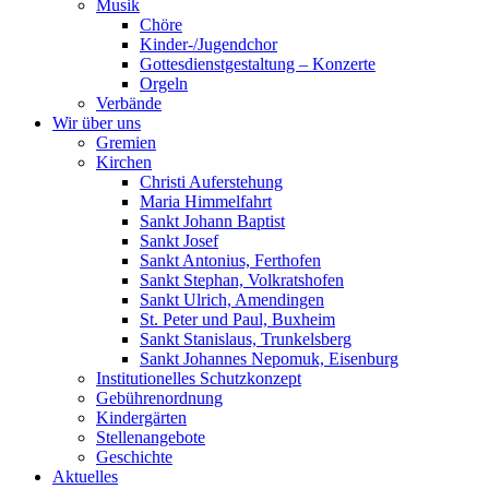
Musik
Chöre
Kinder-/Jugendchor
Gottesdienstgestaltung – Konzerte
Orgeln
Verbände
Wir über uns
Gremien
Kirchen
Christi Auferstehung
Maria Himmelfahrt
Sankt Johann Baptist
Sankt Josef
Sankt Antonius, Ferthofen
Sankt Stephan, Volkratshofen
Sankt Ulrich, Amendingen
St. Peter und Paul, Buxheim
Sankt Stanislaus, Trunkelsberg
Sankt Johannes Nepomuk, Eisenburg
Institutionelles Schutzkonzept
Gebührenordnung
Kindergärten
Stellenangebote
Geschichte
Aktuelles