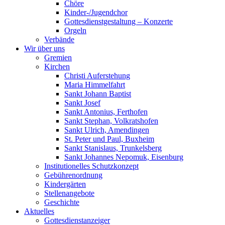
Chöre
Kinder-/Jugendchor
Gottesdienstgestaltung – Konzerte
Orgeln
Verbände
Wir über uns
Gremien
Kirchen
Christi Auferstehung
Maria Himmelfahrt
Sankt Johann Baptist
Sankt Josef
Sankt Antonius, Ferthofen
Sankt Stephan, Volkratshofen
Sankt Ulrich, Amendingen
St. Peter und Paul, Buxheim
Sankt Stanislaus, Trunkelsberg
Sankt Johannes Nepomuk, Eisenburg
Institutionelles Schutzkonzept
Gebührenordnung
Kindergärten
Stellenangebote
Geschichte
Aktuelles
Gottesdienstanzeiger