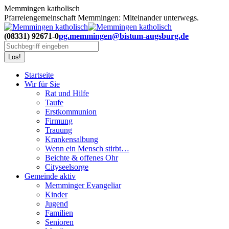
Zum
Memmingen katholisch
Inhalt
Pfarreiengemeinschaft Memmingen: Miteinander unterwegs.
springen
(08331) 92671-0
pg.memmingen@bistum-augsburg.de
Search:
Startseite
Wir für Sie
Rat und Hilfe
Taufe
Erstkommunion
Firmung
Trauung
Krankensalbung
Wenn ein Mensch stirbt…
Beichte & offenes Ohr
Cityseelsorge
Gemeinde aktiv
Memminger Evangeliar
Kinder
Jugend
Familien
Senioren