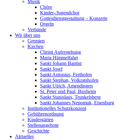
Musik
Chöre
Kinder-/Jugendchor
Gottesdienstgestaltung – Konzerte
Orgeln
Verbände
Wir über uns
Gremien
Kirchen
Christi Auferstehung
Maria Himmelfahrt
Sankt Johann Baptist
Sankt Josef
Sankt Antonius, Ferthofen
Sankt Stephan, Volkratshofen
Sankt Ulrich, Amendingen
St. Peter und Paul, Buxheim
Sankt Stanislaus, Trunkelsberg
Sankt Johannes Nepomuk, Eisenburg
Institutionelles Schutzkonzept
Gebührenordnung
Kindergärten
Stellenangebote
Geschichte
Aktuelles