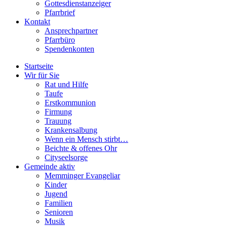
Gottesdienstanzeiger
Pfarrbrief
Kontakt
Ansprechpartner
Pfarrbüro
Spendenkonten
Startseite
Wir für Sie
Rat und Hilfe
Taufe
Erstkommunion
Firmung
Trauung
Krankensalbung
Wenn ein Mensch stirbt…
Beichte & offenes Ohr
Cityseelsorge
Gemeinde aktiv
Memminger Evangeliar
Kinder
Jugend
Familien
Senioren
Musik