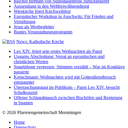
Bischof Bertram von Südostasienreise zurückgekehrt
Aussendung in den Weltfreiwilligendienst
Wieskirche feiert Kirchweihfest
Europäischer Workshop in Auschwitz: Für Frieden und
Versöhnung
Jesus als Wegbegleiter
Buntes Veranstaltungsprogramm
News: Katholische Kirche
Leo XIV. feiert sein erstes Weihnachten als Papst
Ungarns Abschottung: Verrat an europäischen und
christlichen Werten
Smartphone vergessen, Stimmen verzählt – Was im Konklave
passierte
Kretschmann: Weihnachten wird mit Gottesdienstbesuch
entspannter
Überraschungsgast im Publikum – Papst Leo XIV. besucht
Schulkonzert
Offener Schlagabtausch zwischen Bischöfen und Regierung
in Spanien
© 2026 Pfarreiengemeinschaft Memmingen
Home
Datenschutz