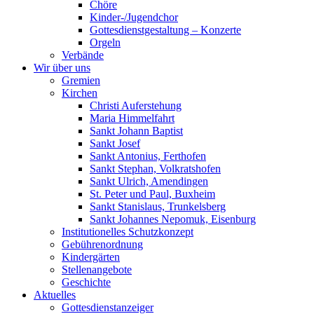
Chöre
Kinder-/Jugendchor
Gottesdienstgestaltung – Konzerte
Orgeln
Verbände
Wir über uns
Gremien
Kirchen
Christi Auferstehung
Maria Himmelfahrt
Sankt Johann Baptist
Sankt Josef
Sankt Antonius, Ferthofen
Sankt Stephan, Volkratshofen
Sankt Ulrich, Amendingen
St. Peter und Paul, Buxheim
Sankt Stanislaus, Trunkelsberg
Sankt Johannes Nepomuk, Eisenburg
Institutionelles Schutzkonzept
Gebührenordnung
Kindergärten
Stellenangebote
Geschichte
Aktuelles
Gottesdienstanzeiger