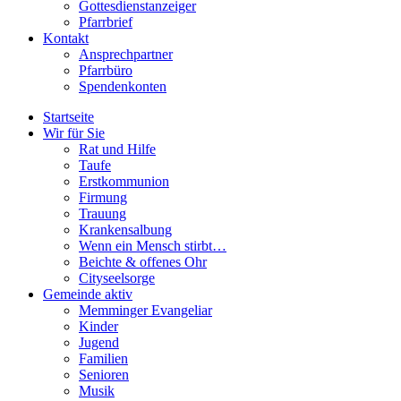
Gottesdienstanzeiger
Pfarrbrief
Kontakt
Ansprechpartner
Pfarrbüro
Spendenkonten
Startseite
Wir für Sie
Rat und Hilfe
Taufe
Erstkommunion
Firmung
Trauung
Krankensalbung
Wenn ein Mensch stirbt…
Beichte & offenes Ohr
Cityseelsorge
Gemeinde aktiv
Memminger Evangeliar
Kinder
Jugend
Familien
Senioren
Musik