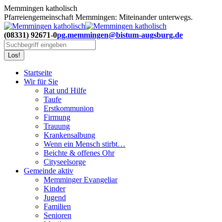
Zum
Memmingen katholisch
Inhalt
Pfarreiengemeinschaft Memmingen: Miteinander unterwegs.
springen
(08331) 92671-0
pg.memmingen@bistum-augsburg.de
Search:
Startseite
Wir für Sie
Rat und Hilfe
Taufe
Erstkommunion
Firmung
Trauung
Krankensalbung
Wenn ein Mensch stirbt…
Beichte & offenes Ohr
Cityseelsorge
Gemeinde aktiv
Memminger Evangeliar
Kinder
Jugend
Familien
Senioren