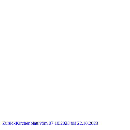
Vorheriger
Zurück
Kirchenblatt vom 07.10.2023 bis 22.10.2023
Beitrag: