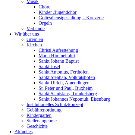
Musik
Chöre
Kinder-/Jugendchor
Gottesdienstgestaltung – Konzerte
Orgeln
Verbände
Wir über uns
Gremien
Kirchen
Christi Auferstehung
Maria Himmelfahrt
Sankt Johann Baptist
Sankt Josef
Sankt Antonius, Ferthofen
Sankt Stephan, Volkratshofen
Sankt Ulrich, Amendingen
St. Peter und Paul, Buxheim
Sankt Stanislaus, Trunkelsberg
Sankt Johannes Nepomuk, Eisenburg
Institutionelles Schutzkonzept
Gebührenordnung
Kindergärten
Stellenangebote
Geschichte
Aktuelles